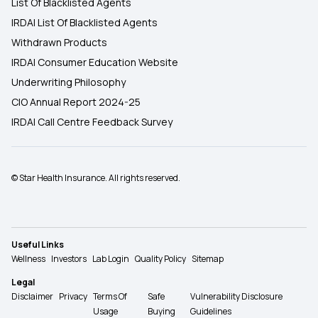
List Of Blacklisted Agents
IRDAI List Of Blacklisted Agents
Withdrawn Products
IRDAI Consumer Education Website
Underwriting Philosophy
CIO Annual Report 2024-25
IRDAI Call Centre Feedback Survey
© Star Health Insurance. All rights reserved.
Useful Links
Wellness
Investors
Lab Login
Quality Policy
Sitemap
Legal
Disclaimer
Privacy
Terms Of
Safe
Vulnerability Disclosure
Usage
Buying
Guidelines