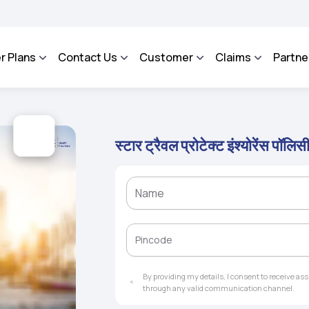
ROSA - An Integrated Grievance Management System to facilitate the policyholders 
r Plans
Contact Us
Customer
Claims
Partne
स्टार ट्रैवल प्रोटेक्ट इंश्योरेंस पॉलिस
By providing my details, I consent to receive a
through any valid communication channel.