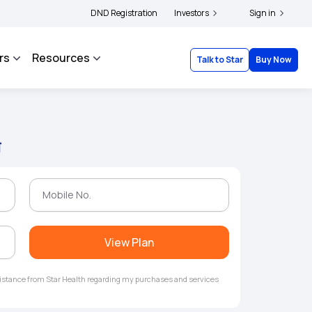
|
and complainants to file their grievances with IRDAI -
DND Registration
Investors
Click here to know more
Sign in
rs
Resources
Talk to Star
Buy Now
ी
View Plan
ssistance from Star Health regarding my purchases and services