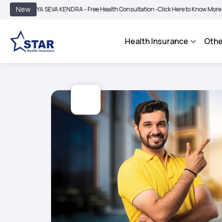
|
New
YA SEVA KENDRA - Free Health Consultation -
Click Here to Know More
BIMA BHA
Health Insurance
Othe