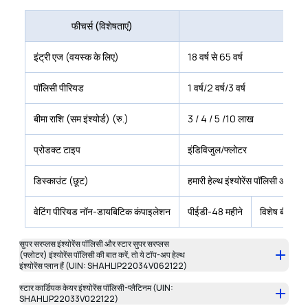
फीचर्स (विशेषताएं)
इंट्री एज (वयस्क के लिए)
18 वर्ष से 65 वर्ष
पॉलिसी पीरियड
1 वर्ष/2 वर्ष/3 वर्ष
बीमा राशि (सम इंश्योर्ड) (रु.)
3 / 4 / 5 /10 लाख
प्रोडक्ट टाइप
इंडिविजुल/फ्लोटर
डिस्काउंट (छूट)
हमारी हेल्थ इंश्योरेंस पॉलिसी ऑनला
वेटिंग पीरियड नॉन-डायबिटिक कंपाइलेशन
पीईडी-48 महीने
विशेष बीमारिया
सुपर सरप्लस इंश्योरेंस पॉलिसी और स्टार सुपर सरप्लस
(फ्लोटर) इंश्योरेंस पॉलिसी की बात करें, तो ये टॉप-अप हेल्थ
इंश्योरेंस प्लान हैं (UIN: SHAHLIP22034V062122)
स्टार कार्डियक केयर इंश्योरेंस पॉलिसी-प्लैटिनम (UIN:
SHAHLIP22033V022122)