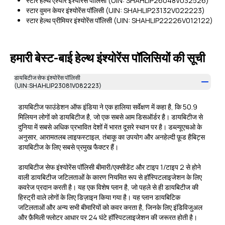
स्टार हेल्थ एश्योर इंश्योरेंस पॉलिसी (UIN: SHAHLIP26048V032526)
स्टार वुमन केयर इंश्योरेंस पॉलिसी (UIN: SHAHLIP23132V022223)
स्टार हेल्थ प्रीमियर इंश्योरेंस पॉलिसी (UIN: SHAHLIP22226V012122)
हमारी बेस्ट-बाई हेल्थ इंश्योरेंस पॉलिसियों की सूची
डायबिटीज सेफ इंश्योरेंस पॉलिसी
(UIN:SHAHLIP23081V082223)
डायबिटीज फाउंडेशन ऑफ इंडिया ने एक हालिया सर्वेक्षण में कहा है, कि 50.9
मिलियन लोगों को डायबिटीज है, जो एक सबसे आम डिसऑर्डर है। डायबिटीज से
दुनिया में सबसे अधिक प्रभावित देशों में भारत दूसरे स्थान पर है। डब्ल्यूएचओ के
अनुसार, आरामतलब लाइफस्टाइल, तंबाकू का उपयोग और अनहेल्दी फ़ूड हैबिट्स
डायबिटीज के लिए सबसे प्रमुख फैक्टर हैं।
डायबिटीज सेफ इंश्योरेंस पॉलिसी बीमारी/एक्सीडेंट और टाइप 1/टाइप 2 से होने
वाली डायबिटीज जटिलताओं के कारण नियमित रूप से हॉस्पिटलाइजेशन के लिए
कवरेज प्रदान करती है। यह एक विशेष प्लान है, जो पहले से ही डायबिटीज की
हिस्ट्री वाले लोगों के लिए डिज़ाइन किया गया है। यह प्लान डायबिटिक
जटिलताओं और अन्य सभी बीमारियों को कवर करता है, जिनके लिए इंडिविजुअल
और फ़ैमिली फ्लोटर आधार पर 24 घंटे हॉस्पिटलाइजेशन की जरूरत होती है।