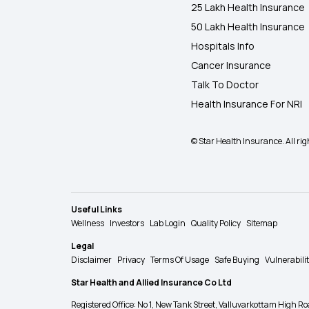
25 Lakh Health Insurance
50 Lakh Health Insurance
Hospitals Info
Cancer Insurance
Talk To Doctor
Health Insurance For NRI
© Star Health Insurance. All rig
Useful Links
Wellness
Investors
Lab Login
Quality Policy
Sitemap
Legal
Disclaimer
Privacy
Terms Of Usage
Safe Buying
Vulnerabili
Star Health and Allied Insurance Co Ltd
Registered Office: No 1, New Tank Street, Valluvarkottam Hi