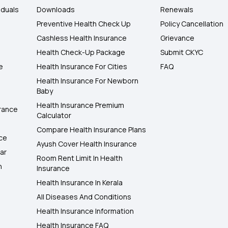
iduals
Downloads
Renewals
Preventive Health Check Up
Policy Cancellation
Cashless Health Insurance
Grievance
Health Check-Up Package
Submit CKYC
e
Health Insurance For Cities
FAQ
Health Insurance For Newborn
Baby
Health Insurance Premium
rance
Calculator
Compare Health Insurance Plans
nce
Ayush Cover Health Insurance
ar
Room Rent Limit In Health
h
Insurance
Health Insurance In Kerala
All Diseases And Conditions
Health Insurance Information
Health Insurance FAQ