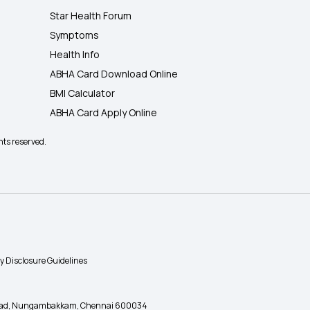
Star Health Forum
Symptoms
Health Info
ABHA Card Download Online
BMI Calculator
ABHA Card Apply Online
hts reserved.
ty Disclosure Guidelines
gh Road, Nungambakkam, Chennai 600034