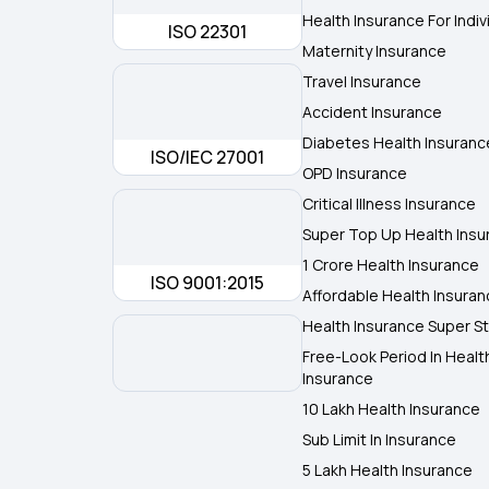
Health Insurance For Indiv
ISO 22301
Maternity Insurance
Travel Insurance
Accident Insurance
Diabetes Health Insuranc
ISO/IEC 27001
OPD Insurance
Critical Illness Insurance
Super Top Up Health Insu
1 Crore Health Insurance
ISO 9001:2015
Affordable Health Insura
Health Insurance Super St
Free-Look Period In Healt
Insurance
10 Lakh Health Insurance
Sub Limit In Insurance
5 Lakh Health Insurance