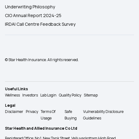
Underwriting Philosophy
CIO Annual Report 2024-25
IRDAI Call Centre Feedback Survey
© Star Health Insurance. All rights reserved.
Useful Links
Wellness
Investors
Lab Login
Quality Policy
Sitemap
Legal
Disclaimer
Privacy
Terms Of
Safe
Vulnerability Disclosure
Usage
Buying
Guidelines
Star Health and Allied Insurance Co Ltd
Registered Office: No 1, New Tank Street, Valluvarkottam High Road,