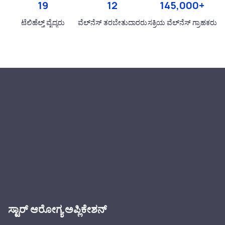
19
12
145,000+
ಟೆಲಿಹೆಲ್ತ್ ವೈದ್ಯರು
ವೆಲ್‌ನೆಸ್‌ ತರಬೇತುದಾರರು
ಸಕ್ರಿಯ ವೆಲ್‌ನೆಸ್‌ ಗ್ರಾಹಕರು
ಸ್ಟಾರ್ ಆರೋಗ್ಯ ಅಪ್ಲಿಕೇಶನ್