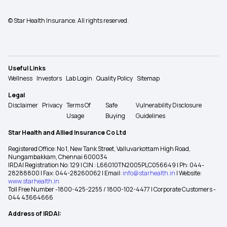
© Star Health Insurance. All rights reserved.
Useful Links
Wellness
Investors
Lab Login
Quality Policy
Sitemap
Legal
Disclaimer
Privacy
Terms Of
Safe
Vulnerability Disclosure
Usage
Buying
Guidelines
Star Health and Allied Insurance Co Ltd
Registered Office: No 1, New Tank Street, Valluvarkottam High Road,
Nungambakkam, Chennai 600034
IRDAI Registration No: 129 | CIN : L66010TN2005PLC056649 | Ph: 044-
28288800 | Fax: 044-28260062 | Email:
info@starhealth.in
| Website:
www.starhealth.in
Toll Free Number -1800-425-2255 / 1800-102-4477 | Corporate Customers -
044 43664666
Address of IRDAI: