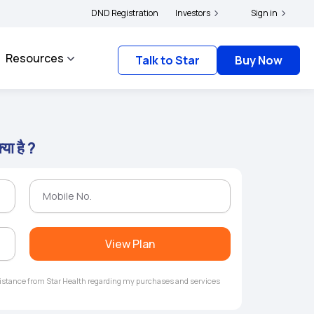
|
 and complainants to file their grievances with IRDAI -
DND Registration
Investors
Click here to know more
Sign in
Resources
Talk to Star
Buy Now
्या है ?
View Plan
ssistance from Star Health regarding my purchases and services