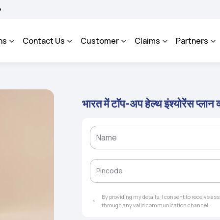
ROSA - An Integrated Grievance Management System to facilitate the policyholders
ns
Contact Us
Customer
Claims
Partners
भारत में टॉप-अप हेल्थ इंश्योरेंस प्लान क
By providing my details, I consent to receive a
through any valid communication channel.