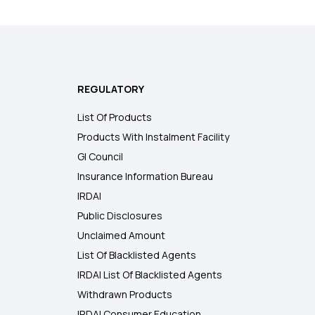
REGULATORY
List Of Products
Products With Instalment Facility
GI Council
Insurance Information Bureau
IRDAI
Public Disclosures
Unclaimed Amount
List Of Blacklisted Agents
IRDAI List Of Blacklisted Agents
Withdrawn Products
IRDAI Consumer Education