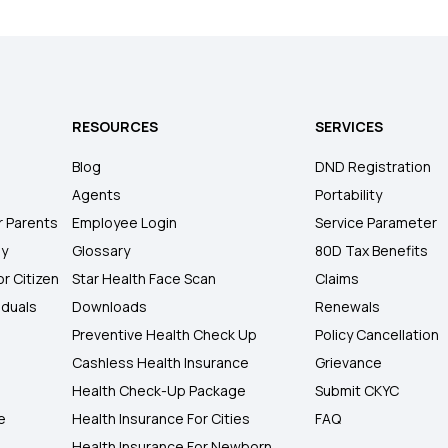
RESOURCES
SERVICES
Blog
DND Registration
Agents
Portability
r Parents
Employee Login
Service Parameter
ly
Glossary
80D Tax Benefits
or Citizen
Star Health Face Scan
Claims
iduals
Downloads
Renewals
Preventive Health Check Up
Policy Cancellation
Cashless Health Insurance
Grievance
Health Check-Up Package
Submit CKYC
e
Health Insurance For Cities
FAQ
Health Insurance For Newborn