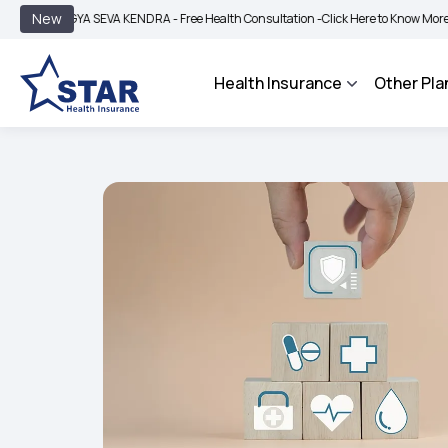
|
New
YA SEVA KENDRA - Free Health Consultation -
Click Here to Know More
BIMA BHA
Health Insurance
Other Pla