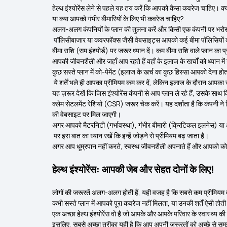
हेल्थ इंश्योरेंस लेने से पहले यह तय करें कि आपको कैसा कवरेज चाहिए। क्
या क्या आपको गंभीर बीमारियों के लिए भी कवरेज चाहिए?
अलग-अलग कंपनियों के प्लान की तुलना करें
और किसी एक कंपनी पर भरोसा न
पॉलिसीबाजार या कवरफॉक्स जैसी वेबसाइट्स आपको कई बीमा पॉलिसियों क
बीमा राशि (सम इंश्योर्ड) पर जरूर ध्यान दें। कम बीमा राशि वाले प्लान क
आपकी जीवनशैली और जहाँ आप रहते हैं वहाँ के इलाज के खर्चों को ध्यान में
कुछ सस्ते प्लान में को-पेमेंट (इलाज के खर्च का कुछ हिस्सा आपको देना 
ये शर्तें भले ही आपका प्रीमियम कम कर दें, लेकिन इलाज के दौरान आपका 
यह ज़रूर देखें कि जिस इंश्योरेंस कंपनी से आप प्लान ले रहे हैं, उसके साथ
क्लेम सेटलमेंट रेशियो (CSR) जरूर चेक करें।
यह दर्शाता है कि कंपनी 
की वेबसाइट पर मिल जाएगी।
अगर आपको मैटरनिटी (गर्भावस्था), गंभीर बीमारी (क्रिटिकल इलनेस) या
पर इस बात का ध्यान रखें कि इन्हें जोड़ने से प्रीमियम बढ़ जाता है।
अगर आप धूम्रपान नहीं करते, स्वस्थ जीवनशैली अपनाते हैं और आपको कोई
हेल्थ इंश्योरेंस: आपकी जेब और सेहत दोनों के लिए!
लोगों की जरूरतें अलग-अलग होती हैं, यही वजह है कि सबसे कम प्रीमियम वा
कभी सस्ते प्लान में आपको पूरा कवरेज नहीं मिलता, या उनकी शर्तें ऐसी होती 
एक अच्छा हेल्थ इंश्योरेंस वो है जो आपके और आपके परिवार के स्वास्थ्य 
इसलिए, सबसे अच्छा तरीका यही है कि आप अपनी ज़रूरतों को अच्छे से समझें