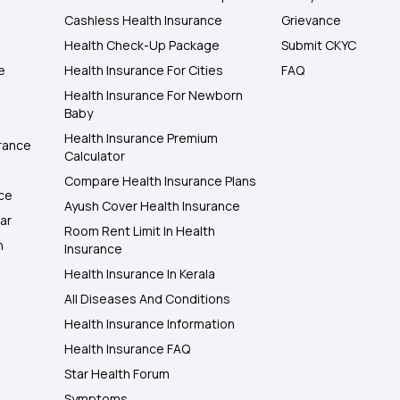
Cashless Health Insurance
Grievance
Health Check-Up Package
Submit CKYC
e
Health Insurance For Cities
FAQ
Health Insurance For Newborn
Baby
Health Insurance Premium
rance
Calculator
Compare Health Insurance Plans
nce
Ayush Cover Health Insurance
ar
Room Rent Limit In Health
h
Insurance
Health Insurance In Kerala
All Diseases And Conditions
Health Insurance Information
Health Insurance FAQ
Star Health Forum
Symptoms