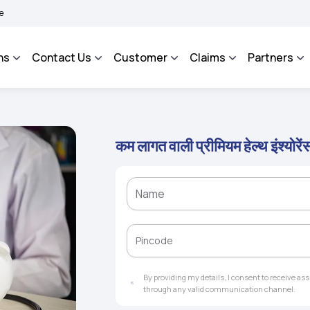
AROSA - An Integrated Grievance Management System to facilitate the policyholders
ns
Contact Us
Customer
Claims
Partners
कम लागत वाली प्रीमियम हेल्थ इंश्योरे
By providing my details, I consent to receive a
through any valid communication channel.