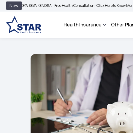
|
New
GYA SEVA KENDRA - Free Health Consultation -
Click Here to Know More
BIMA BH
Health Insurance
Other Pla