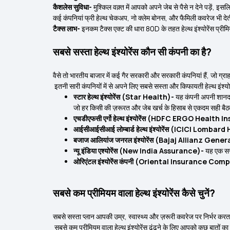
कैशलेस सुविधा-
मुश्किल वक़्त में आपको अपने जेब से पैसे न देने पड़ें, इ
कई कंपनियां फ्री हेल्थ चेकअप, नो क्लेम बोनस, और फैमिली कवरेज भी देती
टैक्स लाभ-
इनकम टैक्स एक्ट की धारा 80D के तहत हेल्थ इंश्योरेंस प्री
सबसे सस्ता हेल्थ इंश्योरेंस कौन सी कंपनी का है?
वैसे तो भारतीय बाजार में कई गैर सरकारी और सरकारी कंपनियां हैं, जो ग्राहक
इतनी सारी कंपनियों में से अपने लिए सबसे सस्ता और किफायती हेल्थ इंश्योर
स्टार हेल्थ इंश्योरेंस (Star Health)-
यह कंपनी अपनी शानदार
जो हर किसी की ज़रूरत और जेब खर्च के हिसाब से एकदम सही बैठते
एचडीएफसी एर्गो हेल्थ इंश्योरेंस (HDFC ERGO Health
आईसीआईसीआई लोम्बार्ड हेल्थ इंश्योरेंस (ICICI Lomb
बजाज आलियांज जनरल इंश्योरेंस (Bajaj Allianz Gene
न्यू इंडिया एश्योरेंस (New India Assurance)-
यह एक सरक
ओरिएंटल इंश्योरेंस कंपनी (Oriental Insurance Co
सबसे कम प्रीमियम वाला हेल्थ इंश्योरेंस कैसे चुनें?
सबसे सस्ता प्लान आपकी उम्र, स्वास्थ्य और ज़रूरी कवरेज पर निर्भर क
सबसे कम प्रीमियम वाला हेल्थ इंश्योरेंस ढूंढने के लिए आपको कुछ बातों क