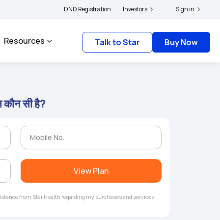
|
 and complainants to file their grievances with IRDAI -
DND Registration
Investors
Click here to know more
Sign in
Resources
Talk to Star
Buy Now
ंस कौन सी है?
View Plan
ssistance from Star Health regarding my purchases and services