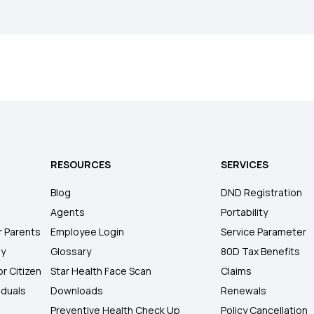
RESOURCES
SERVICES
Blog
DND Registration
Agents
Portability
r Parents
Employee Login
Service Parameter
ly
Glossary
80D Tax Benefits
or Citizen
Star Health Face Scan
Claims
iduals
Downloads
Renewals
Preventive Health Check Up
Policy Cancellation