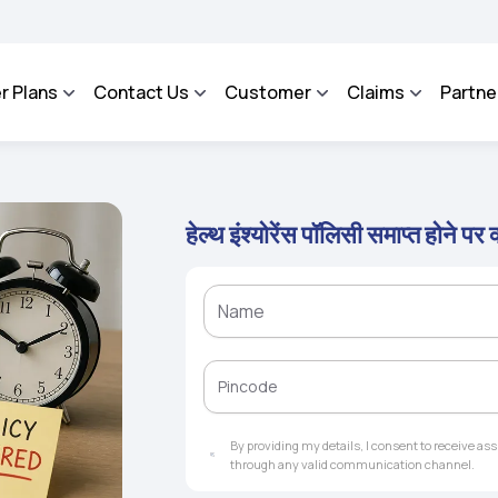
OSA - An Integrated Grievance Management System to facilitate the policyholders 
r Plans
Contact Us
Customer
Claims
Partne
हेल्थ इंश्योरेंस पॉलिसी समाप्त होने पर क
By providing my details, I consent to receive a
through any valid communication channel.