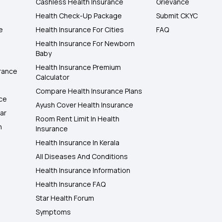
Cashless Health Insurance
Grievance
Health Check-Up Package
Submit CKYC
e
Health Insurance For Cities
FAQ
Health Insurance For Newborn
Baby
Health Insurance Premium
rance
Calculator
Compare Health Insurance Plans
nce
Ayush Cover Health Insurance
ar
Room Rent Limit In Health
h
Insurance
Health Insurance In Kerala
All Diseases And Conditions
Health Insurance Information
Health Insurance FAQ
Star Health Forum
Symptoms