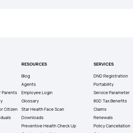
RESOURCES
SERVICES
Blog
DND Registration
Agents
Portability
r Parents
Employee Login
Service Parameter
ly
Glossary
80D Tax Benefits
or Citizen
Star Health Face Scan
Claims
iduals
Downloads
Renewals
Preventive Health Check Up
Policy Cancellation