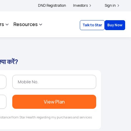
|
and complainants to file their grievances with IRDAI -
DND Registration
Investors
Click here to know more
Sign in
rs
Resources
Talk to Star
Buy Now
्या करें?
View Plan
ssistance from Star Health regarding my purchases and services