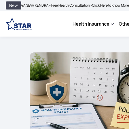
|
New
A SEVA KENDRA - Free Health Consultation -
Click Here to Know More
BIMA BHAR
Health Insurance
Othe