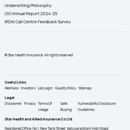
Underwriting Philosophy
CIO Annual Report 2024-25
IRDAI Call Centre Feedback Survey
© Star Health Insurance. All rights reserved.
Useful Links
Wellness
Investors
Lab Login
Quality Policy
Sitemap
Legal
Disclaimer
Privacy
Terms Of
Safe
Vulnerability Disclosure
Usage
Buying
Guidelines
Star Health and Allied Insurance Co Ltd
Registered Office: No 1, New Tank Street, Valluvarkottam High Road,