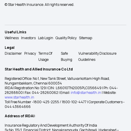
© Star Health Insurance. All rights reserved.
Useful Links
Wellness
Investors
Lab Login
Quality Policy
Sitemap
Legal
Disclaimer
Privacy
Terms Of
Safe
Vulnerability Disclosure
Usage
Buying
Guidelines
Star Health and Allied Insurance Co Ltd
Registered Office: No 1, New Tank Street, Valluvarkottam High Road,
Nungambakkam, Chennai 600034
IRDAI Registration No: 129 | CIN : L66010TN2005PLC056649 | Ph: 044-
28288800 | Fax: 044-28260062 | Email:
info@starhealth.in
| Website:
www.starhealth.in
Toll Free Number -1800-425-2255 / 1800-102-4477 | Corporate Customers -
044 43664666
Address of IRDAI:
Insurance Regulatory And Development Authority Of India
Sy No. 115/1, Financial District, Nanakramguda, Gachibowli, Hyderabad –