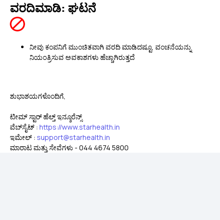
ವರದಿಮಾಡಿ: ಘಟನೆ
ನೀವು ಕಂಪನಿಗೆ ಮುಂಚಿತವಾಗಿ ವರದಿ ಮಾಡಿದಷ್ಟೂ, ವಂಚನೆಯನ್ನು
ನಿಯಂತ್ರಿಸುವ ಅವಕಾಶಗಳು ಹೆಚ್ಚಾಗಿರುತ್ತದೆ
ಶುಭಾಶಯಗಳೊಂದಿಗೆ,
ಟೀಮ್ ಸ್ಟಾರ್ ಹೆಲ್ತ್ ಇನ್ಶೂರೆನ್ಸ್
ವೆಬ್‌ಸೈಟ್ :
https://www.starhealth.in
ಇಮೇಲ್ :
support@starhealth.in
ಮಾರಾಟ ಮತ್ತು ಸೇವೆಗಳು - 044 4674 5800