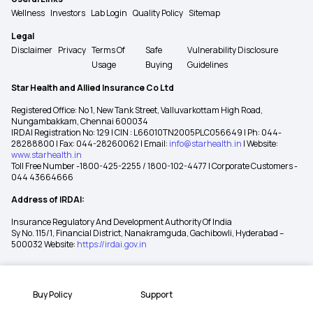
Wellness
Investors
Lab Login
Quality Policy
Sitemap
Legal
Disclaimer
Privacy
Terms Of
Safe
Vulnerability Disclosure
Usage
Buying
Guidelines
Star Health and Allied Insurance Co Ltd
Registered Office: No 1, New Tank Street, Valluvarkottam High Road,
Nungambakkam, Chennai 600034
IRDAI Registration No: 129 | CIN : L66010TN2005PLC056649 | Ph: 044-
28288800 | Fax: 044-28260062 | Email:
info@starhealth.in
| Website:
www.starhealth.in
Toll Free Number -1800-425-2255 / 1800-102-4477 | Corporate Customers -
044 43664666
Address of IRDAI:
Insurance Regulatory And Development Authority Of India
Sy No. 115/1, Financial District, Nanakramguda, Gachibowli, Hyderabad –
500032 Website:
https://irdai.gov.in
Buy Policy
Support