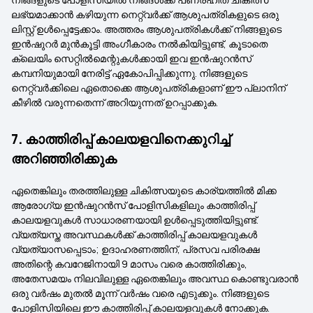
ലഭ്യമാക്കാൻ കഴിയുന്ന നെറ്റ്‌വർക്ക് ആശുപത്രികളുടെ ഒരു
ലിസ്റ്റ് ഉൾപ്പെട്ടേക്കാം. അത്തരം ആശുപത്രികൾക്ക് നിങ്ങളുടെ
ഇൻഷുറർ മുൻകൂട്ടി അംഗീകാരം നൽകിയിട്ടുണ്ട്, കൂടാതെ
ക്ലെയിം സെറ്റിൽമെന്റുകൾക്കായി ഇവ ഇൻഷുറൻസ്
കമ്പനിയുമായി നേരിട്ട് ഏകോപിപ്പിക്കുന്നു. നിങ്ങളുടെ
നെറ്റ്‌വർക്കിലെ ഏതൊക്കെ ആശുപത്രികളാണ് ഈ പ്ലാനിന്
കീഴിൽ വരുന്നതെന്ന് അറിയുന്നത് ഉറപ്പാക്കുക.
7. കാത്തിരിപ്പ് കാലയളവിനെക്കുറിച്ച്
അറിഞ്ഞിരിക്കുക
ഏതെങ്കിലും തരത്തിലുള്ള ചികിത്സയുടെ കാര്യത്തിൽ മിക്ക
ആരോഗ്യ ഇൻഷുറൻസ് പോളിസികളിലും കാത്തിരിപ്പ്
കാലയളവുകൾ സാധാരണയായി ഉൾപ്പെടുത്തിയിട്ടുണ്ട്.
വ്യത്യസ്ത അവസ്ഥകൾക്ക് കാത്തിരിപ്പ് കാലയളവുകൾ
വ്യത്യാസപ്പെടാം; ഉദാഹരണത്തിന്, പ്രസവ പരിരക്ഷ
അതിന്റെ കവറേജിനായി 9 മാസം വരെ കാത്തിരിക്കും,
അതേസമയം നിലവിലുള്ള ഏതെങ്കിലും അവസ്ഥ കൊണ്ടുവരാൻ
ഒരു വർഷം മുതൽ മൂന്ന് വർഷം വരെ എടുക്കും. നിങ്ങളുടെ
പോളിസിയിലെ ഈ കാത്തിരിപ്പ് കാലയളവുകൾ നോക്കുക.