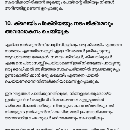
സംഭവിക്കാതിരിക്കാൻ തുകയും പേയ്‌മെന്റ് രീതിയും നിങ്ങൾ
അറിഞ്ഞിട്ടുണ്ടെന്ന് ഉറപ്പാക്കുക.
10. ക്ലെയിം പ്രക്രിയയും നടപടിക്രമവും
അവലോകനം ചെയ്യുക
എല്ലാ ഇൻഷുറൻസ് പോളിസികളിലും ഒരു ക്ലെയിം എങ്ങനെ
നടത്താം എന്നതിനെക്കുറിച്ചുള്ള വിവരങ്ങൾ ഉൾപ്പെടുന്നു.
ആവശ്യമായ രേഖകൾ, സമയ പരിധികൾ, ക്ലെയിമുകൾ
എങ്ങനെ പ്രോസസ്സ് ചെയ്യാമെന്ന് ഇത് നിങ്ങളോട് പറയുന്നു.
ഒരു മെഡിക്കൽ അടിയന്തര സാഹചര്യത്തിൽ ആശയക്കുഴപ്പം
ഉണ്ടാകാതിരിക്കാൻ ഒരു ക്ലെയിം എങ്ങനെ ഫയൽ
ചെയ്യണമെന്ന് നിങ്ങൾക്കറിയാമെന്ന് ഉറപ്പാക്കുക.
ഈ ഘട്ടങ്ങൾ പാലിക്കുന്നതിലൂടെ, നിങ്ങളുടെ ആരോഗ്യ
ഇൻഷുറൻസ് പോളിസി വിശദാംശങ്ങൾ എളുപ്പത്തിൽ
പരിശോധിക്കാൻ കഴിയും. നിങ്ങളുടെ കവറേജ് അറിയുന്നത്
നിങ്ങളുടെ ഇൻഷുറൻസ് ഫലപ്രദമായി ഉപയോഗിക്കാനും
അനാവശ്യ ചെലവുകൾ ഒഴിവാക്കാനും സഹായിക്കും.
ആരോഗ്യ ഇൻഷുറൻസ് പരിരക്ഷ എങ്ങനെ പരിശോധിക്കാം?