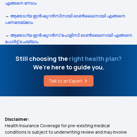
എങ്ങനെ നേടാം
→
ആരോഗ്യ ഇൻഷുറൻസിനായി ഓൺലൈനായി എങ്ങനെ
പണമടയ്ക്കാം
→
ആരോഗ്യ ഇൻഷുറൻസ് പോളിസി ഓൺലൈനായി എങ്ങനെ
പോർട്ട് ചെയ്യാം
Still choosing the
right health plan?
We're here to guide you.
Talk to an Expert
Disclaimer:
Health Insurance Coverage for pre-existing medical
conditions is subject to underwriting review and may involve