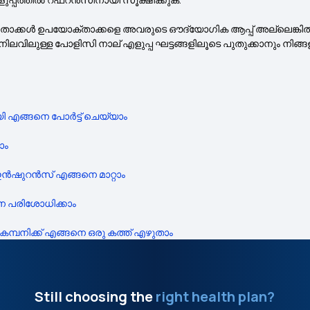
് ദാതാക്കൾ ഉപയോക്താക്കളെ അവരുടെ ഔദ്യോഗിക ആപ്പ് അല്ലെങ്
ളുടെ നിലവിലുള്ള പോളിസി നാല് എളുപ്പ ഘട്ടങ്ങളിലൂടെ പുതുക്കാനു
്ങനെ പോർട്ട് ചെയ്യാം
ാം
 ഇൻഷുറൻസ് എങ്ങനെ മാറ്റാം
പരിശോധിക്കാം
പനിക്ക് എങ്ങനെ ഒരു കത്ത് എഴുതാം
Still choosing the
right health plan?