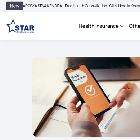
|
New
AROGYA SEVA KENDRA - Free Health Consultation -
Click Here to Know More
BI
Health Insurance
Othe