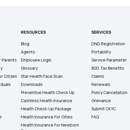
RESOURCES
SERVICES
Blog
DND Registration
Agents
Portability
r Parents
Employee Login
Service Parameter
ly
Glossary
80D Tax Benefits
or Citizen
Star Health Face Scan
Claims
iduals
Downloads
Renewals
Preventive Health Check Up
Policy Cancellation
Cashless Health Insurance
Grievance
Health Check-Up Package
Submit CKYC
e
Health Insurance For Cities
FAQ
Health Insurance For Newborn