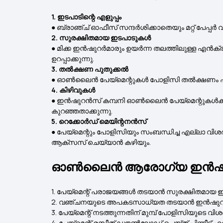
1. ഇടപാടിന്റെ എളുപ്പം
● ബ്രാഞ്ച് ഓഫീസ് സന്ദർശിക്കാതെയും മറ്റ് പേപ്പ
2. സുരക്ഷിതമായ ഇടപാടുകൾ
● മിക്ക ഇൻഷുറർമാരും ഉയർന്ന തലത്തിലുള്ള എൻക്ര
ഉറപ്പാക്കുന്നു.
3. തൽക്ഷണ പുതുക്കൽ
● ഓൺലൈൻ പേയ്‌മെന്റുകൾ പോളിസി തൽക്ഷണം പുതുക്ക
4. കിഴിവുകൾ
● ഇൻഷുറൻസ് കമ്പനി ഓൺലൈൻ പേയ്‌മെന്റുകൾക്ക് എക
കുറഞ്ഞതാക്കുന്നു.
5. റെക്കോർഡ് മെയിന്റനൻസ്
● പേയ്‌മെന്റും പോളിസിയും സംബന്ധിച്ച എല്ലാ വിശദ
ആക്‌സസ് ചെയ്യാൻ കഴിയും.
ഓൺലൈൻ ആരോഗ്യ ഇൻഷുറൻസ് 
1. പേയ്‌മെന്റ് പരാജയങ്ങൾ തടയാൻ സുരക്ഷിതമായ 
2. വഞ്ചനയുടെ അപകടസാധ്യത തടയാൻ ഇൻഷുററുടെ ഔ
3. പേയ്‌മെന്റ് നടത്തുന്നതിന് മുമ്പ് പോളിസിയുടെ
4. പേയ്‌മെന്റ് രസീത് ഡൗൺലോഡ് ചെയ്‌ത് പിന്നീട് 