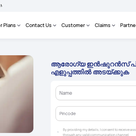
MA BHAROSA - An Integrated Grievance Management System to facilitate the policyho
r Plans
Contact Us
Customer
Claims
Partne
ആരോഗ്യ ഇൻഷുറൻസ് പ
എളുപ്പത്തിൽ അടയ്ക്കുക
By providing my details, I consent to receive a
through any valid communication channel.