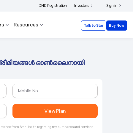
lders and complainants to file their grievances with IRDAI -
DND Registration
Investors
Click here to know m
Sign in
rs
Resources
Talk to Star
Buy Now
്രീമിയങ്ങൾ ഓൺലൈനായി
View Plan
ssistance from Star Health regarding my purchases and services