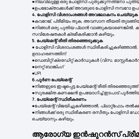
●നിലവിലുള്ള ഒരു പോളിസി പുതുക്കുന്നതിനോ പുത
●ഉപഭോക്താക്കൾക്ക് അവരുടെ പോളിസി നമ്പറോ ഉപഭ
4. പോളിസി വിശദാംശങ്ങൾ അവലോകനം ചെയ്യുക
●കവറേജ്, പ്രീമിയം തുക, അവസാന തീയതി തുടങ്ങ
●നിങ്ങൾ ഒരു പുതിയ പ്ലാൻ വാങ്ങുകയാണെങ്കിൽ,
സവിശേഷതകൾ ക്രമീകരിക്കാൻ കഴിയും.
5. പേയ്‌മെന്റ് രീതി തിരഞ്ഞെടുക്കുക
● പോളിസി വിശദാംശങ്ങൾ സ്ഥിരീകരിച്ചുകഴിഞ്ഞാൽ, പേയ
ഉദാഹരണത്തിന്:
●ഡെബിറ്റ്/ക്രെഡിറ്റ് കാർഡുകൾ (വിസ, മാസ്റ്റർകാർഡ
●നെറ്റ് ബാങ്കിംഗ്
●UPI
6.പൂർണ പേയ്‌മെന്റ്
●നിങ്ങളുടെ ഇഷ്ടപ്പെട്ട പേയ്‌മെന്റ് രീതി തിരഞ
●സുരക്ഷിത കണക്ഷൻ ഉപയോഗിച്ച് ഇടപാട് പൂർത്തിയാക്കി
7. പേയ്‌മെന്റ് സ്ഥിരീകരണം
●പേയ്‌മെന്റ് വിജയിച്ചുകഴിഞ്ഞാൽ, പ്ലാറ്റ്‌ഫോം തൽക
●നിങ്ങൾക്ക് ഒരു സ്ഥിരീകരണ രസീതും പോളിസി ഡോ
ചെയ്യാനും കഴിയും.
ആരോഗ്യ ഇൻഷുറൻസ് പ്രീമി