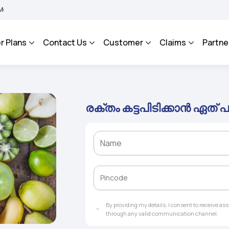
A BHAROSA - An Integrated Grievance Management System to facilitate the policyhol
r Plans
Contact Us
Customer
Claims
Partne
രക്തം കട്ടപിടിക്കാൻ ഏത് 
By providing my details, I consent to receive a
through any valid communication channel.