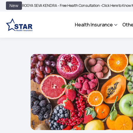
|
New
AROGYA SEVA KENDRA - Free Health Consultation -
Click Here to Know More
BIM
Health Insurance
Othe