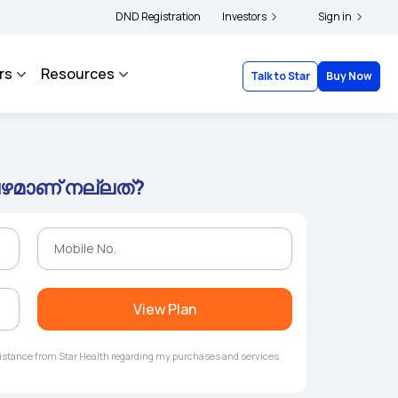
ders and complainants to file their grievances with IRDAI -
DND Registration
Investors
Click here to know mor
Sign in
rs
Resources
Talk to Star
Buy Now
പഴമാണ് നല്ലത്?
View Plan
ssistance from Star Health regarding my purchases and services