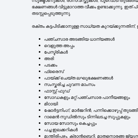
സൂക്ഷ്മാണുക്കൾ, രാസവസ്തുക്കൾ, പൂമ്പൊടി തുടങ്
ഭക്ഷണങ്ങൾ വിട്ടുമാറാത്ത വീക്കം ഉണ്ടാക്കുന്നു, ഇത
തടസ്സപ്പെടുത്തുന്നു.
രക്തം കട്ടപിടിക്കാനുള്ള സാധ്യത കുറയ്ക്കുന്നതിന്
പഞ്ചസാര അടങ്ങിയ ധാന്യങ്ങൾ
വെളുത്ത അപ്പം
പേസ്ട്രികൾ
അരി
പടക്കം
ഫ്രൈസ്
പായ്ക്ക് ചെയ്ത ലഘുഭക്ഷണങ്ങൾ
സംസ്കരിച്ച ചുവന്ന മാംസം
ഫാസ്റ്റ് ഫുഡ്
സോഡകളും മറ്റ് പഞ്ചസാര പാനീയങ്ങളും
മിഠായി
ഷോർട്ടനിംഗ്, മാർജറിൻ, പന്നിക്കൊഴുപ്പ് തുടങ്
റാമെൻ നൂഡിൽസും ടിന്നിലടച്ച സൂപ്പുകളും
സോയ സോസും കെച്ചപ്പും
പച്ച ഇലക്കറികൾ
മുന്തിരിപ്പഴം, ക്രാൻബെറി, മാതളനാരങ്ങ ജ്