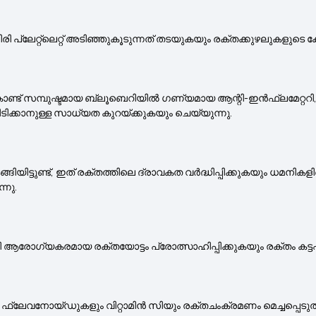
 പ്ലേറ്റ്‌ലെറ്റ് അടിഞ്ഞുകൂടുന്നത് തടയുകയും രക്തക്കുഴലുകളുടെ ക്
 സമ്പുഷ്ടമായ ബ്ലൂബെറിയിൽ ഗണ്യമായ ആന്റി-ഇൻഫ്ലമേറ്ററി, ആന്റി
പിടിക്കാനുള്ള സാധ്യത കുറയ്ക്കുകയും ചെയ്യുന്നു.
ടുണ്ട്, ഇത് രക്തത്തിലെ ദ്രാവകത വർദ്ധിപ്പിക്കുകയും ധമനികളില
നു.
ലൂടെ, കിവി ആരോഗ്യകരമായ രക്തയോട്ടം പ്രോത്സാഹിപ്പിക്കുകയും രക്തം ക
െ ഫ്ലേവനോയ്ഡുകളും വിറ്റാമിൻ സിയും രക്തചംക്രമണം മെച്ചപ്പെടുത്തു