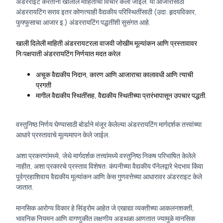
अंडरराइट करताना खालील माहितीचा विचार केला जाईल. या आजारांसाठी
अंडररायटिंग सराव इतर कोणत्याही वैद्यकीय परिस्थितींसाठी (उदा: हृदयविकार,
फुफ्फुसाचा आजार इ.) अंडररायटिंग पद्धतींशी सुसंगत आहे.
खाली दिलेली माहिती अंडररायटरला वाजवी जोखीम मूल्यांकन आणि प्रस्तावावर
निःपक्षपाती अंडररायटिंग निर्णयात मदत करेल
अचूक वैद्यकीय निदान, कारण आणि आजाराचा कालावधी आणि त्याची
प्रगती
मागील वैद्यकीय स्थितींसह, वैद्यकीय स्थितीच्या प्रारंभापासून उपचार पद्धती.
वस्तुनिष्ठ निर्णय घेण्यासाठी बोर्डाने मंजूर केलेल्या अंडररायटिंग मार्गदर्शक तत्त्वांच्या
आधारे प्रस्तावाचे मूल्यमापन केले जाईल.
अशा प्रकरणांमध्ये, जेथे मार्गदर्शक तत्त्वांमध्ये वस्तुनिष्ठ निकष परिभाषित केलेले
नाहीत, अशा प्रकारचे प्रस्ताव विशेषत: कंपनीच्या वैद्यकीय पॅनेलद्वारे भेदभाव किंवा
पूर्वग्रहाशिवाय वैद्यकीय मूल्यांकन आणि केस गुणवत्तेच्या आधारावर अंडरराइट केले
जातात.
मानसिक आरोग्य विकार हे सिंड्रोम आहेत जे एखाद्या व्यक्तीच्या आकलनशक्ती,
भावनिक नियमन आणि वागणुकीत लक्षणीय अडथळा आणतात ज्यामुळे मानसिक