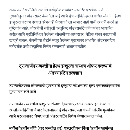
अंडररायटिंग पॉलिसी अंतर्गत मार्गदर्शक तत्त्वांवर आधारित प्रत्येक अर्ज
गुणवत्तेनुसार अंडरराइट केलागेला आहे आणि हेचआईवि/एड्सने बाधित लोकांना हेल्थ
इन्शुरन्स संरक्षण देण्यात कोणताही भेदभाव केला जाणार नाही याची खात्री करणे हा
दृष्टिकोन आहे. जोखमीची स्वीकृती वस्तुनिष्ठ अंडररायटिंग निकषांवर आधारित
असेल आणि प्रतिनिधित्व केलेल्या जोखमीच्या आधारावर, नैतिक धोका नसल्याची
खात्री करून. कंपनीच्या बोर्डाने मंजूर केलेल्या पुराव्यावर आधारित अंडररायटिंग
मार्गदर्शक तत्त्वे वस्तुनिष्ठ निर्णय घेण्यासाठी आधार बनतील.
ट्रान्सजेंडर व्यक्तींना हेल्थ इन्शुरन्स संरक्षण ऑफर करण्याचे
अंडरराइटिंग तत्वज्ञान
ट्रान्सजेंडरच्या कोणत्याही प्रस्तावाचे इन्शुरन्स संरक्षणाच्या इतर प्रस्तावांप्रमाणेच
मूल्यमापन केले जाते.
ट्रान्सजेंडर व्यक्तींना इन्शुरन्स संरक्षण देण्याचा प्रस्ताव अंडरराइट करताना
खालील माहितीचा विचार केलाजाईल. हे अंडररायटरला वाजवी जोखीम मूल्यांकन
आणि प्रस्तावावर निःपक्षपाती अंडररायटिंग निर्णय घेण्यास मदत करेल.
मागील वैद्यकीय नोंदी (जर असतील तर) शस्त्रक्रिया किंवा वैद्यकीय/हार्मोनल