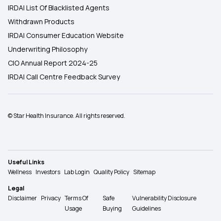
IRDAI List Of Blacklisted Agents
Withdrawn Products
IRDAI Consumer Education Website
Underwriting Philosophy
CIO Annual Report 2024-25
IRDAI Call Centre Feedback Survey
© Star Health Insurance. All rights reserved.
Useful Links
Wellness
Investors
Lab Login
Quality Policy
Sitemap
Legal
Disclaimer
Privacy
Terms Of
Safe
Vulnerability Disclosure
Usage
Buying
Guidelines