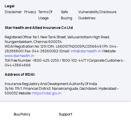
Legal
Disclaimer
Privacy
Terms Of
Safe
Vulnerability Disclosure
Usage
Buying
Guidelines
Star Health and Allied Insurance Co Ltd
Registered Office: No 1, New Tank Street, Valluvarkottam High Road,
Nungambakkam, Chennai 600034
IRDAI Registration No: 129 | CIN : L66010TN2005PLC056649 | Ph: 044-
28288800 | Fax: 044-28260062 | Email:
info@starhealth.in
| Website:
www.starhealth.in
Toll Free Number -1800-425-2255 / 1800-102-4477 | Corporate Customers -
044 43664666
Address of IRDAI:
Insurance Regulatory And Development Authority Of India
Sy No. 115/1, Financial District, Nanakramguda, Gachibowli, Hyderabad –
500032 Website:
https://irdai.gov.in
Buy Policy
Support