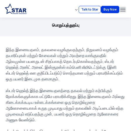
Talk to Star
Buy Now
Ope
பொறுப்புத்துறப்பு
இந்த இணையதளம், தகவலை வழங்குவதற்கும், நிறுவனம் வழங்கும்
தயாரிப்புகள் மற்றும் சேவைகள் மற்றும் அவற்றை வாங்குவதில்
ஆர்வமுள்ள பயனருடன் சிறப்பாகத் தொடர்புகொள்வதற்கும், ஸ்டார்
ஹெல்த் அண்ட் அலைட் இன்சூரன்ஸ் கம்பெனி லிமிடெட்டுக்கு (இனி
ஸ்டார் ஹெல்த் என குறிப்பிடப்படும்) சொந்தமான மற்றும் பராமரிக்கப்படும்
ஒரு பயனர் இடைமுக தளமாகும்.
ஸ்டார் ஹெல்த் இந்த இணையதளத்தை தகவல் மற்றும் கற்பிக்கும்
நோக்கங்களுக்காக மட்டுமே பராமரிக்கிறது. இந்த இணையதளம் அல்லது
கிடைக்கக்கூடிய உள்ளடக்கங்களை ஒரு தொழில்முறை
ஆலோசனையாகக் கருத முடியாது மற்றும் தகவலின் அடிப்படையில் எந்த
முடிவையும் எடுப்பதற்கு முன், பயனர் ஒரு தொழில்முறை ஆலோசகரை
அணுக வேண்டும்.