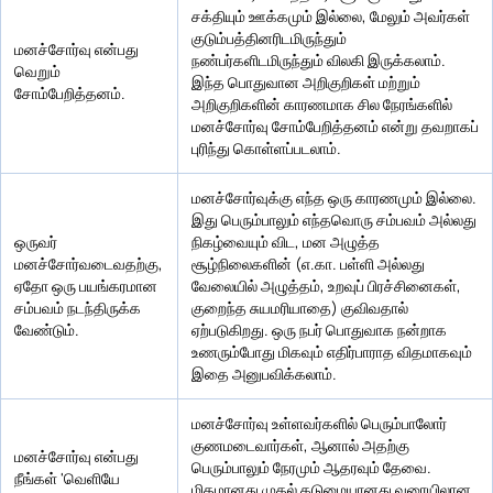
சக்தியும் ஊக்கமும் இல்லை, மேலும் அவர்கள்
குடும்பத்தினரிடமிருந்தும்
மனச்சோர்வு என்பது
நண்பர்களிடமிருந்தும் விலகி இருக்கலாம்.
வெறும்
இந்த பொதுவான அறிகுறிகள் மற்றும்
சோம்பேறித்தனம்.
அறிகுறிகளின் காரணமாக சில நேரங்களில்
மனச்சோர்வு சோம்பேறித்தனம் என்று தவறாகப்
புரிந்து கொள்ளப்படலாம்.
மனச்சோர்வுக்கு எந்த ஒரு காரணமும் இல்லை.
இது பெரும்பாலும் எந்தவொரு சம்பவம் அல்லது
ஒருவர்
நிகழ்வையும் விட, மன அழுத்த
மனச்சோர்வடைவதற்கு,
சூழ்நிலைகளின் (எ.கா. பள்ளி அல்லது
ஏதோ ஒரு பயங்கரமான
வேலையில் அழுத்தம், உறவுப் பிரச்சினைகள்,
சம்பவம் நடந்திருக்க
குறைந்த சுயமரியாதை) குவிவதால்
வேண்டும்.
ஏற்படுகிறது. ஒரு நபர் பொதுவாக நன்றாக
உணரும்போது மிகவும் எதிர்பாராத விதமாகவும்
இதை அனுபவிக்கலாம்.
மனச்சோர்வு உள்ளவர்களில் பெரும்பாலோர்
குணமடைவார்கள், ஆனால் அதற்கு
மனச்சோர்வு என்பது
பெரும்பாலும் நேரமும் ஆதரவும் தேவை.
நீங்கள் 'வெளியே
மிதமானது முதல் கடுமையானது வரையிலான