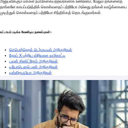
அனுபவிக்கும் மக்கள் நம்பிக்கையற்றவர்களாக உணரலாம், மேலும் தங்களைத்
தாங்களே காயப்படுத்திக் கொள்வதைப் பற்றியோ அல்லது தங்கள் வாழ்க்கையை
முடித்துக் கொள்வதைப் பற்றியோ சிந்திக்கத் தொடங்குவார்கள்.
கட்டாயம் படிக்க வேண்டிய தலைப்புகள்:-
செபொர்ஹெக் டெர்மடிடிஸ் அறிகுறிகள்
நோய் X பற்றிய விரிவான வழிகாட்டி
டவுன் சிண்ட்ரோம் அறிகுறிகள்
டியோடெனல் புண் அறிகுறிகள்
டிஸ்கிராஃபியா அறிகுறிகள்