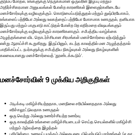
குடும்ப மோதல், உங்களுக்கு நெருக்கமான ஒருவரின் இழப்பு மற்றும்
அதிர்ச்சிகரமான அனுபவங்கள் போன்ற காரணிகள் இளைஞர்களிடையே
மனச்சோர்வுக்கு வழிவகுக்கும். கொடுமைப்படுத்துதல் மற்றும் துஷ்பிரயோகம்,
உங்களைப் பற்றியோ அல்லது உலகத்தைப் பற்றியோ மோசமாக உணருதல், தனியாக
இருப்பது மற்றும் பாகுபாடு காட்டுதல் போன்ற பிற எதிர்மறை விஷயங்களும்
மனச்சோர்வுக்கு வழிவகுக்கும் காரணிகளாகும். சமீபத்திய வாழ்க்கை
அழுத்தங்களை விட தொடர்ச்சியான சிரமங்கள் மனச்சோர்வை ஏற்படுத்தும்
என்று ஆராய்ச்சி கூறுகிறது. இருப்பினும், கடந்த காலத்தில் மன அழுத்தத்தால்
பாதிக்கப்பட்ட நபர்களுக்கு சமீபத்திய நிகழ்வுகள் அல்லது நிகழ்வுகளின்
கலவையானது மனச்சோர்வைத் 'தூண்டக்கூடும்'.
மனச்சோர்வின் 9 முக்கிய அறிகுறிகள்
அடிக்கடி மகிழ்ச்சியற்றதாக, மனநிலை சரியில்லாததாக அல்லது
எரிச்சலூட்டுவதாக உணருதல்
ஒரு வெற்று அல்லது உணர்ச்சியற்ற உணர்வு
ஒரு காலத்தில் உங்களை மகிழ்ச்சியடையச் செய்த செயல்களில் மகிழ்ச்சி
மற்றும் ஆர்வத்தை இழத்தல்
பசியின்மை, உணவுப் பழக்கம் அல்லது எடையில் ஏற்படும் மாற்றங்கள் (எ.கா.,