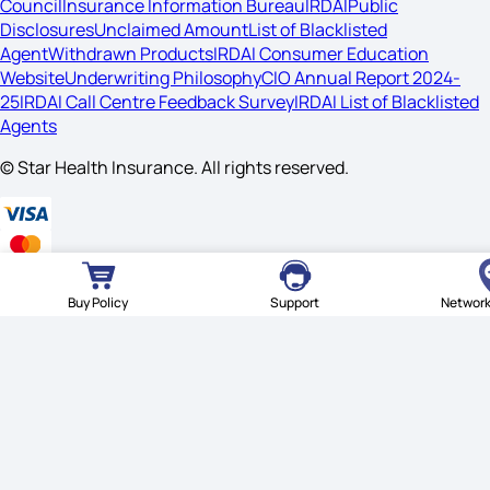
Council
Insurance Information Bureau
IRDAI
Public
Disclosures
Unclaimed Amount
List of Blacklisted
Agent
Withdrawn Products
IRDAI Consumer Education
Website
Underwriting Philosophy
CIO Annual Report 2024-
25
IRDAI Call Centre Feedback Survey
IRDAI List of Blacklisted
Agents
© Star Health Insurance. All rights reserved.
Buy Policy
Support
Network
© Star Health Insurance. All rights reserved.