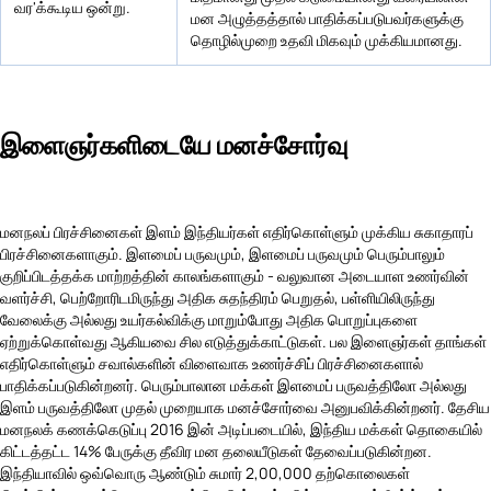
வர'க்கூடிய ஒன்று.
மன அழுத்தத்தால் பாதிக்கப்படுபவர்களுக்கு
தொழில்முறை உதவி மிகவும் முக்கியமானது.
இளைஞர்களிடையே மனச்சோர்வு
மனநலப் பிரச்சினைகள் இளம் இந்தியர்கள் எதிர்கொள்ளும் முக்கிய சுகாதாரப்
பிரச்சினைகளாகும். இளமைப் பருவமும், இளமைப் பருவமும் பெரும்பாலும்
குறிப்பிடத்தக்க மாற்றத்தின் காலங்களாகும் - வலுவான அடையாள உணர்வின்
வளர்ச்சி, பெற்றோரிடமிருந்து அதிக சுதந்திரம் பெறுதல், பள்ளியிலிருந்து
வேலைக்கு அல்லது உயர்கல்விக்கு மாறும்போது அதிக பொறுப்புகளை
ஏற்றுக்கொள்வது ஆகியவை சில எடுத்துக்காட்டுகள். பல இளைஞர்கள் தாங்கள்
எதிர்கொள்ளும் சவால்களின் விளைவாக உணர்ச்சிப் பிரச்சினைகளால்
பாதிக்கப்படுகின்றனர். பெரும்பாலான மக்கள் இளமைப் பருவத்திலோ அல்லது
இளம் பருவத்திலோ முதல் முறையாக மனச்சோர்வை அனுபவிக்கின்றனர். தேசிய
மனநலக் கணக்கெடுப்பு 2016 இன் அடிப்படையில், இந்திய மக்கள் தொகையில்
கிட்டத்தட்ட 14% பேருக்கு தீவிர மன தலையீடுகள் தேவைப்படுகின்றன.
இந்தியாவில் ஒவ்வொரு ஆண்டும் சுமார் 2,00,000 தற்கொலைகள்