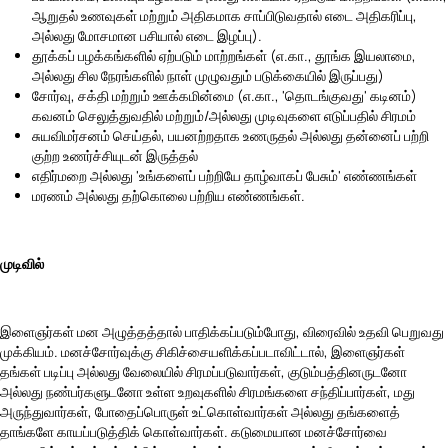
ஆறுதல் உணவுகள் மற்றும் அதிகமாக சாப்பிடுவதால் எடை அதிகரிப்பு,
அல்லது மோசமான பசியால் எடை இழப்பு).
தூக்கப் பழக்கங்களில் ஏற்படும் மாற்றங்கள் (எ.கா., தூங்க இயலாமை,
அல்லது சில நேரங்களில் நாள் முழுவதும் படுக்கையில் இருப்பது)
சோர்வு, சக்தி மற்றும் ஊக்கமின்மை (எ.கா., 'தொடங்குவது' கடினம்)
கவனம் செலுத்துவதில் மற்றும்/அல்லது முடிவுகளை எடுப்பதில் சிரமம்
சுயவிமர்சனம் செய்தல், பயனற்றதாக உணருதல் அல்லது தன்னைப் பற்றி
குற்ற உணர்ச்சியுடன் இருத்தல்
எதிர்மறை அல்லது 'உங்களைப் பற்றியே தாழ்வாகப் பேசும்' எண்ணங்கள்
மரணம் அல்லது தற்கொலை பற்றிய எண்ணங்கள்.
முடிவில்
இளைஞர்கள் மன அழுத்தத்தால் பாதிக்கப்படும்போது, விரைவில் உதவி பெறுவது
முக்கியம். மனச்சோர்வுக்கு சிகிச்சையளிக்கப்படாவிட்டால், இளைஞர்கள்
தங்கள் படிப்பு அல்லது வேலையில் சிரமப்படுவார்கள், குடும்பத்தினருடனோ
அல்லது நண்பர்களுடனோ உள்ள உறவுகளில் சிரமங்களை சந்திப்பார்கள், மது
அருந்துவார்கள், போதைப்பொருள் உட்கொள்வார்கள் அல்லது தங்களைத்
தாங்களே காயப்படுத்திக் கொள்வார்கள். கடுமையான மனச்சோர்வை