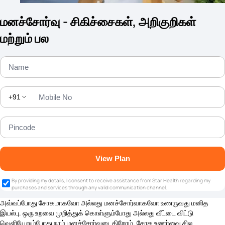
மனச்சோர்வு - சிகிச்சைகள், அறிகுறிகள்
மற்றும் பல
+91
View Plan
By providing my details, I consent to receive assistance from Star Health regarding my
purchases and services through any valid communication channel.
அவ்வப்போது சோகமாகவோ அல்லது மனச்சோர்வாகவோ உணருவது மனித
இயல்பு. ஒரு உறவை முறித்துக் கொள்ளும்போது அல்லது வீட்டை விட்டு
வெளியேறும்போது நாம் மனச்சோர்வடைகிறோம். சோக உணர்வை சில