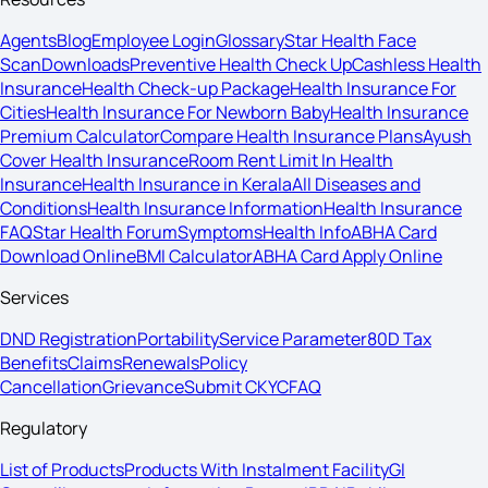
Agents
Blog
Employee Login
Glossary
Star Health Face
Scan
Downloads
Preventive Health Check Up
Cashless Health
Insurance
Health Check-up Package
Health Insurance For
Cities
Health Insurance For Newborn Baby
Health Insurance
Premium Calculator
Compare Health Insurance Plans
Ayush
Cover Health Insurance
Room Rent Limit In Health
Insurance
Health Insurance in Kerala
All Diseases and
Conditions
Health Insurance Information
Health Insurance
FAQ
Star Health Forum
Symptoms
Health Info
ABHA Card
Download Online
BMI Calculator
ABHA Card Apply Online
Services
DND Registration
Portability
Service Parameter
80D Tax
Benefits
Claims
Renewals
Policy
Cancellation
Grievance
Submit CKYC
FAQ
Regulatory
List of Products
Products With Instalment Facility
GI