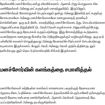
நேரங்களில் மனச்சோர்வு என்று விவரிக்கலாம், ஆனால் அது பொதுவாக சில
மணிநேரங்கள் அல்லது நாட்களுக்குள் மறைந்துவிடும். இருப்பினும்,
மனச்சோர்வுக் கோளாறுகள் பெரும்பாலும் ஒன்று அல்லது இரண்டு நாட்களுக்கு
சோகமாகவோ அல்லது மனச்சோர்வாகவோ உணருவதைத் தாண்டிச்
செல்கின்றன. ஒரு நபர் நீண்ட காலத்திற்கு மனச்சோர்வடைந்து, செயல்பாடுகளை
அனுபவிப்பதை நிறுத்திவிட்டு, அவர்/அவள் வழக்கமாக அனுபவிக்கும்போது,
மனச்சோர்வு ஒரு நோயாகக் கருதப்படுகிறது. இது சோகத்திற்கு கூடுதலாக,
பயனற்றதாக உணருவது போன்ற பிற அறிகுறிகளுக்கும் வழிவகுக்கிறது. ஒரு நபர்
பள்ளியில் கவனம் செலுத்துவது அல்லது வேலையில் சிறப்பாகச் செயல்படுவது
கடினமாக இருக்கலாம், மேலும் அவர் அல்லது அவள் குடும்பத்தினருடனும்
நண்பர்களுடனும் தொடர்புகொள்வதில் சிக்கல் இருக்கலாம்.
மனச்சோர்வின் களங்கத்தை சமாளித்தல்
மனச்சோர்வைச் சுற்றியுள்ள களங்கம் காரணமாக பலருக்குத் தேவையான
ஆதரவு கிடைப்பதில்லை. மனச்சோர்வடைந்தவர்களில் பெரும்பாலோர் தங்களுக்கு
உதவி தேவை என்பதை உணர்கிறார்கள், ஆனால் அவர்கள் ஆதரவைத் தேட
பயப்படுகிறார்கள் அல்லது தயங்குகிறார்கள்.