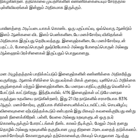
நிகழ்கின்றன. தற்கொலை முயற்சிகளின் எண்ணிக்கையையும் சேர்த்தால்
புள்ளிவிவரங்கள் இன்னும் அதிகமாக இருக்கும்.
பாலினத்தை அடிப்படையாகக் கொண்ட ஒரு பகுப்பாய்வு, ஒவ்வொரு ஆண்டும்
இளம் ஆண்களை விட இளம் பெண்களிடையே மனச்சோர்வு விகிதங்கள்
அதிகமாக இருப்பது தெரியவந்தது. இளைஞர்களிடையே மனச்சோர்வுடன்
பதட்டம், போதைப்பொருள் துஷ்பிரயோகம் அல்லது போதைப்பொருள் அல்லது
ஆல்கஹால் பிரச்சினைகள் இருப்பதும் பொதுவானது.
மன அழுத்தத்தால் பாதிக்கப்படும் இளைஞர்களின் எண்ணிக்கை அதிகரித்து
வருகிறது, ஆனால் சிகிச்சை பெறுபவர்கள் மிகக் குறைவு. யுனிசெஃப் அறிக்கை
குழந்தைகள் மற்றும் இளைஞர்களிடையே மனநல பாதிப்பு குறித்து வெளிச்சம்
போட்டுக் காட்டுகிறது. இந்தியாவில், 41% இளைஞர்கள் மட்டுமே மனநல
மருத்துவ உதவியை நாடுகின்றனர், இது 21 பிற நாடுகளில் சராசரியாக 83%
ஆகும். மனச்சோர்வு, குறிப்பாக சிகிச்சையளிக்கப்படாவிட்டால், செயலிழப்பு
விளைவுகளை ஏற்படுத்தக்கூடும் என்பதால் இது மிகவும் கவலைக்குரியது என்று
நான் நினைக்கிறேன். பள்ளி, வேலை அல்லது உறவுகளுடன் ஒரு நபர்
கொண்டிருக்கும் போராட்டங்கள் நீண்ட காலம் நீடிக்கும், மேலும் அவர் தனது
தொழில் அல்லது உறவுகளில் தகுதியான முழு திறனை அடைவதைத் தடுக்கலாம்.
மனச்சோர்வுக் கோளாறுகளும் தற்கொலைக்கு மிகவும் பொதுவான ஆபத்து