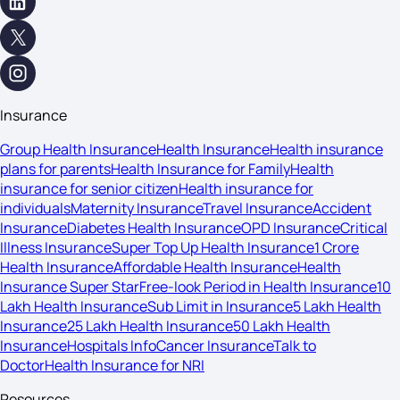
Insurance
Group Health Insurance
Health Insurance
Health insurance
plans for parents
Health Insurance for Family
Health
insurance for senior citizen
Health insurance for
individuals
Maternity Insurance
Travel Insurance
Accident
Insurance
Diabetes Health Insurance
OPD Insurance
Critical
Illness Insurance
Super Top Up Health Insurance
1 Crore
Health Insurance
Affordable Health Insurance
Health
Insurance Super Star
Free-look Period in Health Insurance
10
Lakh Health Insurance
Sub Limit in Insurance
5 Lakh Health
Insurance
25 Lakh Health Insurance
50 Lakh Health
Insurance
Hospitals Info
Cancer Insurance
Talk to
Doctor
Health Insurance for NRI
Resources