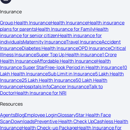
Insurance
Group Health Insurance
Health Insurance
Health insurance
plans for parents
Health Insurance for Family
Health
insurance for senior citizen
Health insurance for
individuals
Maternity Insurance
Travel Insurance
Accident
Insurance
Diabetes Health Insurance
OPD Insurance
Critical
Illness Insurance
Super Top Up Health Insurance
1 Crore
Health Insurance
Affordable Health Insurance
Health
Insurance Super Star
Free-look Period in Health Insurance
10
Lakh Health Insurance
Sub Limit in Insurance
5 Lakh Health
Insurance
25 Lakh Health Insurance
50 Lakh Health
Insurance
Hospitals Info
Cancer Insurance
Talk to
Doctor
Health Insurance for NRI
Resources
Agents
Blog
Employee Login
Glossary
Star Health Face
Scan
Downloads
Preventive Health Check Up
Cashless Health
Insurance
Health Check-up Package
Health Insurance For