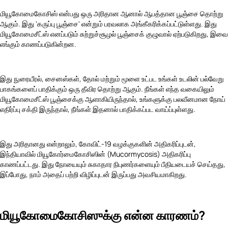
மியூகோமைகோசிஸ் என்பது ஒரு அரிதான ஆனால் ஆபத்தான பூஞ்சை தொற்று
ஆகும். இது 'கருப்பு பூஞ்சை' என்றும் பரவலாக அங்கீகரிக்கப்பட்டுள்ளது. இது
மியூகோமைசீட்ஸ் எனப்படும் சுற்றுச்சூழல் பூஞ்சைக் குழுவால் ஏற்படுகிறது, இவை
எங்கும் காணப்படுகின்றன.
இது நுரையீரல், சைனஸ்கள், தோல் மற்றும் மூளை உட்பட உங்கள் உடலின் பல்வேறு
பாகங்களைப் பாதிக்கும் ஒரு தீவிர தொற்று ஆகும். நீங்கள் எந்த வகையிலும்
மியூகோமைசீட்ஸ் பூஞ்சைக்கு ஆளாகியிருந்தால், உங்களுக்கு பலவீனமான நோய்
எதிர்ப்பு சக்தி இருந்தால், நீங்கள் இதனால் பாதிக்கப்பட வாய்ப்புள்ளது.
இது அரிதானது என்றாலும், கோவிட்-19 வழக்குகளின் அதிகரிப்புடன்,
இந்தியாவில் மியூகோர்மைகோசிஸின் (Mucormycosis) அதிகரிப்பு
காணப்பட்டது. இது நோயையும் சுகாதார நிபுணர்களையும் பீதியடையச் செய்தது,
இப்போது, நாம் அதைப் பற்றி விழிப்புடன் இருப்பது அவசியமாகிறது.
மியூகோமைகோசிஸுக்கு என்ன காரணம்?