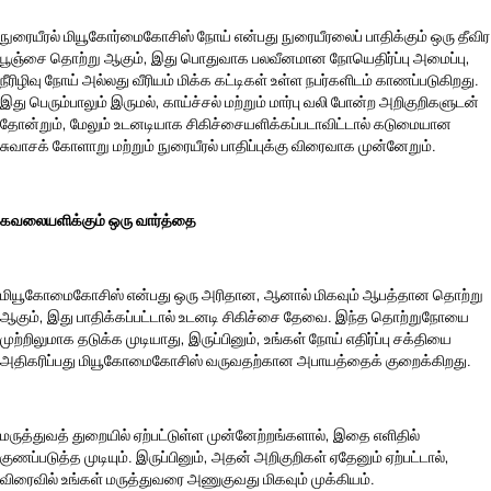
நுரையீரல் மியூகோர்மைகோசிஸ் நோய் என்பது நுரையீரலைப் பாதிக்கும் ஒரு தீவிர
பூஞ்சை தொற்று ஆகும், இது பொதுவாக பலவீனமான நோயெதிர்ப்பு அமைப்பு,
நீரிழிவு நோய் அல்லது வீரியம் மிக்க கட்டிகள் உள்ள நபர்களிடம் காணப்படுகிறது.
இது பெரும்பாலும் இருமல், காய்ச்சல் மற்றும் மார்பு வலி போன்ற அறிகுறிகளுடன்
தோன்றும், மேலும் உடனடியாக சிகிச்சையளிக்கப்படாவிட்டால் கடுமையான
சுவாசக் கோளாறு மற்றும் நுரையீரல் பாதிப்புக்கு விரைவாக முன்னேறும்.
கவலையளிக்கும் ஒரு வார்த்தை
மியூகோமைகோசிஸ் என்பது ஒரு அரிதான, ஆனால் மிகவும் ஆபத்தான தொற்று
ஆகும், இது பாதிக்கப்பட்டால் உடனடி சிகிச்சை தேவை. இந்த தொற்றுநோயை
முற்றிலுமாக தடுக்க முடியாது, இருப்பினும், உங்கள் நோய் எதிர்ப்பு சக்தியை
அதிகரிப்பது மியூகோமைகோசிஸ் வருவதற்கான அபாயத்தைக் குறைக்கிறது.
மருத்துவத் துறையில் ஏற்பட்டுள்ள முன்னேற்றங்களால், இதை எளிதில்
குணப்படுத்த முடியும். இருப்பினும், அதன் அறிகுறிகள் ஏதேனும் ஏற்பட்டால்,
விரைவில் உங்கள் மருத்துவரை அணுகுவது மிகவும் முக்கியம்.