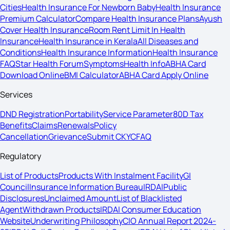
Cities
Health Insurance For Newborn Baby
Health Insurance
Premium Calculator
Compare Health Insurance Plans
Ayush
Cover Health Insurance
Room Rent Limit In Health
Insurance
Health Insurance in Kerala
All Diseases and
Conditions
Health Insurance Information
Health Insurance
FAQ
Star Health Forum
Symptoms
Health Info
ABHA Card
Download Online
BMI Calculator
ABHA Card Apply Online
Services
DND Registration
Portability
Service Parameter
80D Tax
Benefits
Claims
Renewals
Policy
Cancellation
Grievance
Submit CKYC
FAQ
Regulatory
List of Products
Products With Instalment Facility
GI
Council
Insurance Information Bureau
IRDAI
Public
Disclosures
Unclaimed Amount
List of Blacklisted
Agent
Withdrawn Products
IRDAI Consumer Education
Website
Underwriting Philosophy
CIO Annual Report 2024-