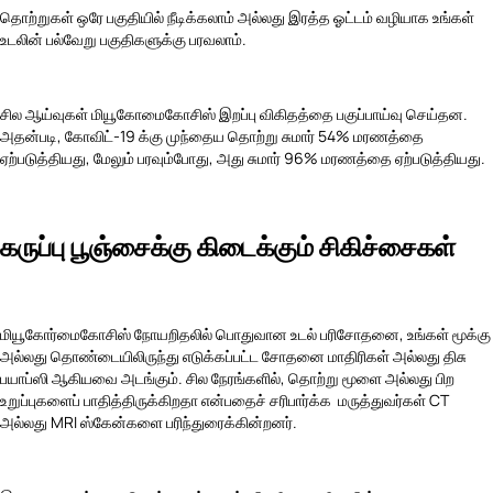
தொற்றுகள் ஒரே பகுதியில் நீடிக்கலாம் அல்லது இரத்த ஓட்டம் வழியாக உங்கள்
உடலின் பல்வேறு பகுதிகளுக்கு பரவலாம்.
சில ஆய்வுகள் மியூகோமைகோசிஸ் இறப்பு விகிதத்தை பகுப்பாய்வு செய்தன.
அதன்படி, கோவிட்-19 க்கு முந்தைய தொற்று சுமார் 54% மரணத்தை
ஏற்படுத்தியது, மேலும் பரவும்போது, அது சுமார் 96% மரணத்தை ஏற்படுத்தியது.
கருப்பு பூஞ்சைக்கு கிடைக்கும் சிகிச்சைகள்
மியூகோர்மைகோசிஸ் நோயறிதலில் பொதுவான உடல் பரிசோதனை, உங்கள் மூக்கு
அல்லது தொண்டையிலிருந்து எடுக்கப்பட்ட சோதனை மாதிரிகள் அல்லது திசு
பயாப்ஸி ஆகியவை அடங்கும். சில நேரங்களில், தொற்று மூளை அல்லது பிற
உறுப்புகளைப் பாதித்திருக்கிறதா என்பதைச் சரிபார்க்க மருத்துவர்கள் CT
அல்லது
MRI ஸ்கேன்களை பரிந்துரைக்கின்றனர்.