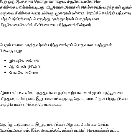
இது ஒரு ஆபத்தான தொற்று என்றாலும், மியூகோமைகோசிஸ்
சிகிச்சையளிக்கக்கூடியது. மியூகோமைகோசிஸ் சிகிச்சையில் மருந்துகள் முதல்
அறுவை சிகிச்சை வரை பல்வேறு முறைகள் உள்ளன. நோய்த்தொற்றின் பரப்பளவு
மற்றும் தீவிரத்தைப் பொறுத்து மருத்துவர்கள் பொருத்தமான
மியூகோமைகோசிஸ் சிகிச்சையை பரிந்துரைக்கின்றனர்.
பெரும்பாலான மருத்துவர்கள் பரிந்துரைக்கும் பொதுவான மருந்துகள்
பின்வருமாறு:
இசவுகோனசோல்
ஆம்போடெரிசின் பி
போசகோனசோல்
ஆரம்ப கட்டங்களில், மருத்துவர்கள் நரம்பு வழியாக ஊசி மூலம் மருந்துகளை
பரிந்துரைக்கின்றனர். இது பல வாரங்களுக்கு தொடரலாம், அதன் பிறகு, நீங்கள்
மாத்திரைகள் எடுக்கத் தொடங்கலாம்.
தொற்று கடுமையாக இருந்தால், நீங்கள் அறுவை சிகிச்சை செய்ய
வேண்டியிருக்கும். இந்த விஷயத்தில், உங்கள் உடலின் சில பாகங்கள் உட்பட