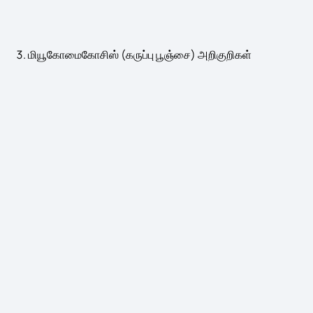
மியூகோமைகோசிஸ் (கருப்பு பூஞ்சை) அறிகுறிகள்