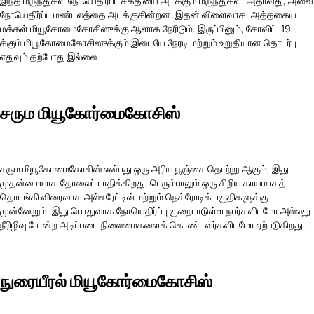
இந்த மருந்துகள் நோயெதிர்ப்பு சக்தியை அடக்கும் மருந்துகள், அதாவது, அவை
நோயெதிர்ப்பு மண்டலத்தை அடக்குகின்றன. இதன் விளைவாக, அத்தகைய
மக்கள் மியூகோமைகோசிஸுக்கு ஆளாக நேரிடும். இருப்பினும், கோவிட்-19
க்கும் மியூகோமைகோசிஸுக்கும் இடையே நேரடி மற்றும் உறுதியான தொடர்பு
எதுவும் தற்போது இல்லை.
சரும மியூகோர்மைகோசிஸ்
சரும மியூகோமைகோசிஸ் என்பது ஒரு அரிய பூஞ்சை தொற்று ஆகும், இது
முதன்மையாக தோலைப் பாதிக்கிறது, பெரும்பாலும் ஒரு சிறிய காயமாகத்
தொடங்கி விரைவாக அல்சரேட்டிவ் மற்றும் நெக்ரோடிக் பகுதிகளுக்கு
முன்னேறும். இது பொதுவாக நோயெதிர்ப்பு குறைபாடுள்ள நபர்களிடமோ அல்லது
நீரிழிவு போன்ற அடிப்படை நிலைமைகளைக் கொண்டவர்களிடமோ ஏற்படுகிறது.
நுரையீரல் மியூகோர்மைகோசிஸ்