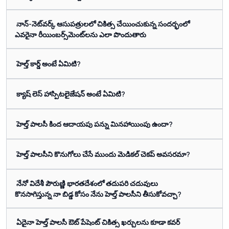
నాన్-నెట్‌వర్క్ ఆసుపత్రులలో చికిత్స చేయించుకున్న సందర్భంలో
ఎవరైనా రీయింబర్స్‌మెంట్‌లను ఎలా పొందుతారు
హెల్త్ కార్డ్ అంటే ఏమిటి?
క్యాష్ లెస్ హాస్పిటలైజేషన్ అంటే ఏమిటి?
హెల్త్ పాలసీ కింద ఆదాయపు పన్ను మినహాయింపు ఉందా?
హెల్త్ పాలసీని కొనుగోలు చేసే ముందు మెడికల్ చెకప్ అవసరమా?
నేనో విదేశీ పౌరుణ్ణి భారతదేశంలో తదుపరి చదువులు
కొనసాగిస్తున్న నా బిడ్డ కోసం నేను హెల్త్ పాలసీని తీసుకోవచ్చా?
ఏదైనా హెల్త్ పాలసీ ఔట్ పేషెంట్ చికిత్స ఖర్చులను కూడా కవర్