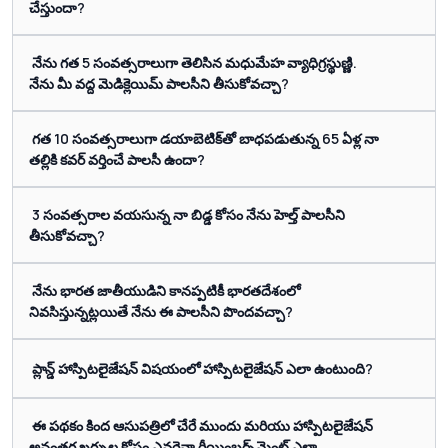
చేస్తుందా?
నేను గత 5 సంవత్సరాలుగా తెలిసిన మధుమేహ వ్యాధిగ్రస్థుణ్ణి.
నేను మీ వద్ద మెడిక్లెయిమ్ పాలసీని తీసుకోవచ్చా?
గత 10 సంవత్సరాలుగా డయాబెటిక్‌తో బాధపడుతున్న 65 ఏళ్ల నా
తల్లికి కవర్ వర్తించే పాలసీ ఉందా?
3 సంవత్సరాల వయసున్న నా బిడ్డ కోసం నేను హెల్త్ పాలసీని
తీసుకోవచ్చా?
నేను భారత జాతీయుడిని కానప్పటికీ భారతదేశంలో
నివసిస్తున్నట్లయితే నేను ఈ పాలసీని పొందవచ్చా?
ప్లాన్డ్ హాస్పిటలైజేషన్‌ విషయంలో హాస్పిటలైజేషన్ ఎలా ఉంటుంది?
ఈ పథకం కింద ఆసుపత్రిలో చేరే ముందు మరియు హాస్పిటలైజేషన్
అనంతర ఖర్చుల కోసం ఎవరైనా రీయింబర్స్‌మెంట్ ఎలా