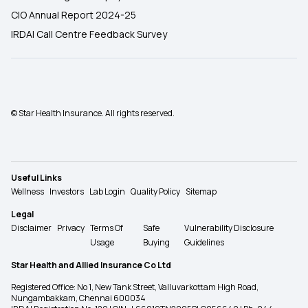
CIO Annual Report 2024-25
IRDAI Call Centre Feedback Survey
© Star Health Insurance. All rights reserved.
Useful Links
Wellness
Investors
Lab Login
Quality Policy
Sitemap
Legal
Disclaimer
Privacy
Terms Of
Safe
Vulnerability Disclosure
Usage
Buying
Guidelines
Star Health and Allied Insurance Co Ltd
Registered Office: No 1, New Tank Street, Valluvarkottam High Road,
Nungambakkam, Chennai 600034