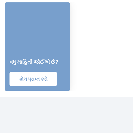
વધુ માહિતી જોઈએ છે?
કૉલ પ્રાપ્ત કરો