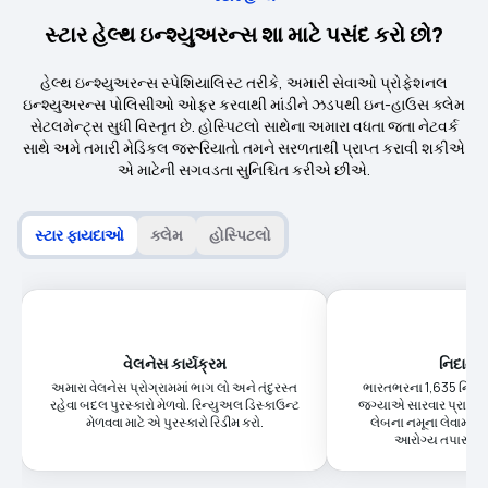
સ્ટાર હેલ્થ ઇન્શ્યુઅરન્સ શા માટે પસંદ કરો છો?
હેલ્થ ઇન્શ્યુઅરન્સ સ્પેશિયાલિસ્ટ તરીકે, અમારી સેવાઓ પ્રોફેશનલ
ઇન્શ્યુઅરન્સ પોલિસીઓ ઓફર કરવાથી માંડીને ઝડપથી ઇન-હાઉસ ક્લેમ
સેટલમેન્ટ્સ સુધી વિસ્તૃત છે. હોસ્પિટલો સાથેના અમારા વધતા જતા નેટવર્ક
સાથે અમે તમારી મેડિકલ જરૂરિયાતો તમને સરળતાથી પ્રાપ્ત કરાવી શકીએ
એ માટેની સગવડતા સુનિશ્ચિત કરીએ છીએ.
સ્ટાર ફાયદાઓ
ક્લેમ
હોસ્પિટલો
વેલનેસ કાર્યક્રમ
નિદાન કે
અમારા વેલનેસ પ્રોગ્રામમાં ભાગ લો અને તંદુરસ્ત
ભારતભરના 1,635 નિદાન 
રહેવા બદલ પુરસ્કારો મેળવો. રિન્યુઅલ ડિસ્કાઉન્ટ
જગ્યાએ સારવાર પ્રાપ્ત ક
મેળવવા માટે એ પુરસ્કારો રિડીમ કરો.
લેબના નમૂના લેવામાં
આરોગ્ય તપાસણી 