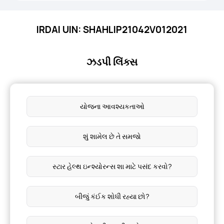
IRDAI UIN: SHAHLIP21042V012021
ઝડપી લિંક્સ
યોજના આવશ્યકતાઓ
શું શામેલ છે તે સમજો
સ્ટાર હેલ્થ ઇન્શ્યોરન્સ શા માટે પસંદ કરવો?
બીજું કંઈક શોધી રહ્યા છો?