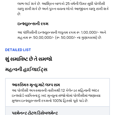
લાભ લઈ શકે છે. આશ્રિત બાળકો 25 વર્ષની ઉંમર સુધી પોલીસી
ચાલુ રાખી શકે છે અને પુખ્ત વયના લોકો આજીવન ચાલુ રાખી શકે
છે.
ઇન્શ્યુરન્સની રકમ
આ પૉલિસીની ઇન્શ્યુરન્સની લઘુતમ રકમ રૂ. 1,00,000/- અને
મહત્તમ રૂ. 50,00,000/- (રૂ. 50,000/- ના ગુણાકારમાં) છે.
DETAILED LIST
શું સમાવિષ્ટ છે તે સમજો
મહત્વની હાઈલાઈટ્સ
આકસ્મિક મૃત્યુ માટે લમ્પ સમ
આ પોલીસી અકસ્માતની તારીખથી 12 કેલેન્ડર મહિનાની અંદર
ઇન્શ્યોર્ડ વ્યક્તિના દુ:ખદ મૃત્યુના સંજોગોમાં પોલીસીમાં જણાવ્યા
મુજબ ઇન્શ્યુરન્સની રકમનો 100% હિસ્સો પૂરો પાડે છે.
પરમેનન્ટ ટોટલ ડિસેબલમેન્ટ