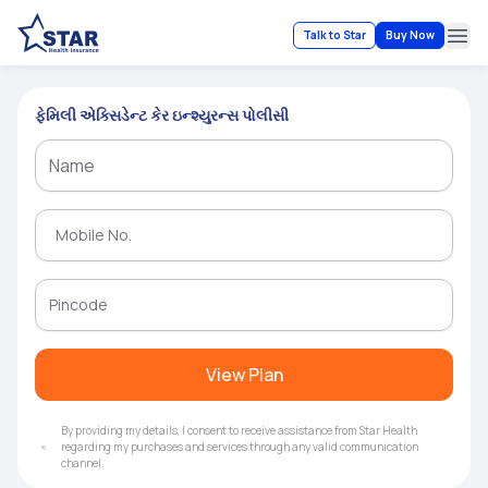
Talk to Star
Buy Now
Ope
ફેમિલી એક્સિડેન્ટ કેર ઇન્શ્યુરન્સ પોલીસી
View Plan
By providing my details, I consent to receive assistance from Star Health
regarding my purchases and services through any valid communication
channel.