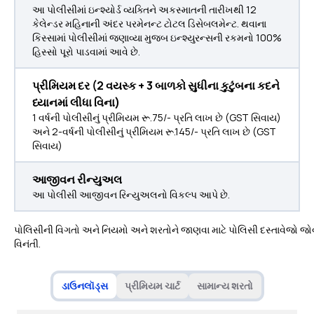
આ પોલીસીમાં ઇન્શ્યોર્ડ વ્યક્તિને અકસ્માતની તારીખથી 12
કેલેન્ડર મહિનાની અંદર પરમેનન્ટ ટોટલ ડિસેબલમેન્ટ. થવાના
કિસ્સામાં પોલીસીમાં જણાવ્યા મુજબ ઇન્શ્યુરન્સની રકમનો 100%
હિસ્સો પૂરો પાડવામાં આવે છે.
પ્રીમિયમ દર (2 વયસ્ક + 3 બાળકો સુધીના કુટુંબના કદને
ધ્યાનમાં લીધા વિના)
1 વર્ષની પોલીસીનું પ્રીમિયમ રૂ.75/- પ્રતિ લાખ છે (GST સિવાય)
અને 2-વર્ષની પોલીસીનું પ્રીમિયમ રૂ.145/- પ્રતિ લાખ છે (GST
સિવાય)
આજીવન રીન્યુઅલ
આ પોલીસી આજીવન રિન્યુઅલનો વિકલ્પ આપે છે.
પોલિસીની વિગતો અને નિયમો અને શરતોને જાણવા માટે પોલિસી દસ્તાવેજો જો
વિનંતી.
ડાઉનલૉડ્સ
પ્રીમિયમ ચાર્ટ
સામાન્ય શરતો