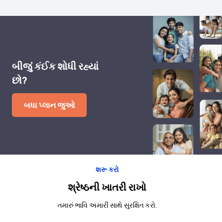
બીજું કંઈક શોધી રહ્યાં
છો?
બધા પ્લાન જુઓ
શરૂ કરો
શ્રેષ્ઠની ખાતરી રાખો
તમારું ભાવિ અમારી સાથે સુરક્ષિત કરો.