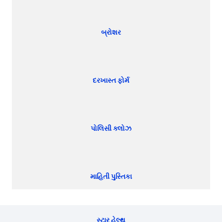
બ્રોશર
દરખાસ્ત ફોર્મ
પોલિસી ક્લોઝ
માહિતી પુસ્તિકા
સ્ટાર હેલ્થ