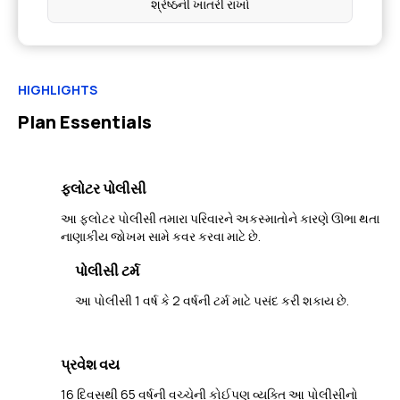
શ્રેષ્ઠની ખાતરી રાખો
HIGHLIGHTS
Plan Essentials
ફ્લોટર પોલીસી
આ ફ્લોટર પોલીસી તમારા પરિવારને અકસ્માતોને કારણે ઊભા થતા
નાણાકીય જોખમ સામે કવર કરવા માટે છે.
પોલીસી ટર્મ
આ પોલીસી 1 વર્ષ કે 2 વર્ષની ટર્મ માટે પસંદ કરી શકાય છે.
પ્રવેશ વય
16 દિવસથી 65 વર્ષની વચ્ચેની કોઈપણ વ્યક્તિ આ પોલીસીનો