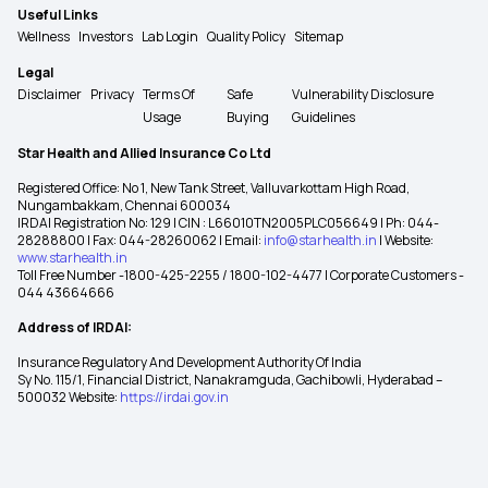
Useful Links
Wellness
Investors
Lab Login
Quality Policy
Sitemap
Legal
Disclaimer
Privacy
Terms Of
Safe
Vulnerability Disclosure
Usage
Buying
Guidelines
Star Health and Allied Insurance Co Ltd
Registered Office: No 1, New Tank Street, Valluvarkottam High Road,
Nungambakkam, Chennai 600034
IRDAI Registration No: 129 | CIN : L66010TN2005PLC056649 | Ph: 044-
28288800 | Fax: 044-28260062 | Email:
info@starhealth.in
| Website:
www.starhealth.in
Toll Free Number -1800-425-2255 / 1800-102-4477 | Corporate Customers -
044 43664666
Address of IRDAI:
Insurance Regulatory And Development Authority Of India
Sy No. 115/1, Financial District, Nanakramguda, Gachibowli, Hyderabad –
500032 Website:
https://irdai.gov.in