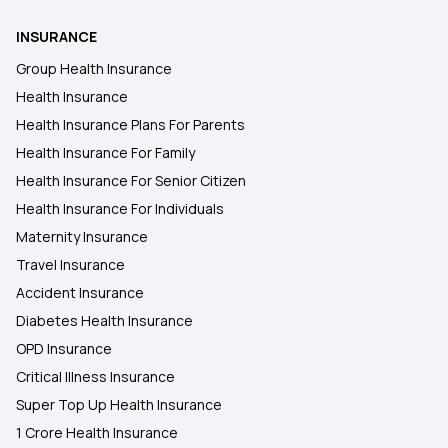
9 Lakh Health Insurance
INSURANCE
How to Buy Health Insurance on EMI
Group Health Insurance
Health Insurance
Health Insurance Plans For Parents
Pre- and Post-Hospitalisation Cover in
Health Insurance
Health Insurance For Family
Health Insurance For Senior Citizen
Health Insurance for Organ Donor
Health Insurance For Individuals
Expenses
Maternity Insurance
Travel Insurance
Health Insurance for Lung Cancer
Accident Insurance
Diabetes Health Insurance
Health insurance for Tongue Cancer
OPD Insurance
Critical Illness Insurance
Super Top Up Health Insurance
The Role of Network Hospitals in Health
Insurance
1 Crore Health Insurance