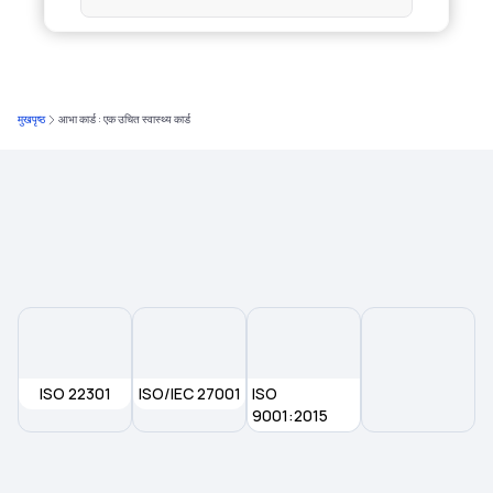
Cashless Health Insurance
मुखपृष्ठ
आभा कार्ड : एक उचित स्वास्थ्य कार्ड
6 Lakh Health Insurance
Tonsillitis Coverage in Your Health
Insurance Plan
Compare Health Insurance Plans
Health Insurance for Paralysis Treatment in
India
ISO 22301
ISO/IEC 27001
ISO
9001:2015
Domiciliary Hospitalisation