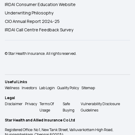
IRDAI Consumer Education Website
Underwriting Philosophy
CIO Annual Report 2024-25
IRDAI Call Centre Feedback Survey
© Star Health Insurance. All rights reserved.
Useful Links
Wellness
Investors
Lab Login
Quality Policy
Sitemap
Legal
Disclaimer
Privacy
Terms Of
Safe
Vulnerability Disclosure
Usage
Buying
Guidelines
Star Health and Allied Insurance Co Ltd
Registered Office: No 1, New Tank Street, Valluvarkottam High Road,
Nungambakkam, Chennai 600034