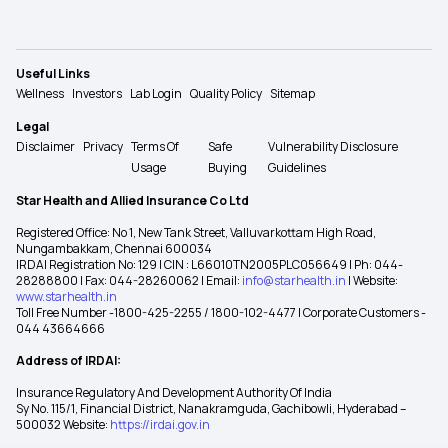
Useful Links
Wellness
Investors
Lab Login
Quality Policy
Sitemap
Legal
Disclaimer
Privacy
Terms Of
Safe
Vulnerability Disclosure
Usage
Buying
Guidelines
Star Health and Allied Insurance Co Ltd
Registered Office: No 1, New Tank Street, Valluvarkottam High Road,
Nungambakkam, Chennai 600034
IRDAI Registration No: 129 | CIN : L66010TN2005PLC056649 | Ph: 044-
28288800 | Fax: 044-28260062 | Email:
info@starhealth.in
| Website:
www.starhealth.in
Toll Free Number -1800-425-2255 / 1800-102-4477 | Corporate Customers -
044 43664666
Address of IRDAI:
Insurance Regulatory And Development Authority Of India
Sy No. 115/1, Financial District, Nanakramguda, Gachibowli, Hyderabad –
500032 Website:
https://irdai.gov.in