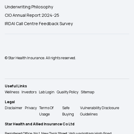
Underwriting Philosophy
CIO Annual Report 2024-25
IRDAI Call Centre Feedback Survey
© Star Health Insurance. All rights reserved.
Useful Links
Wellness
Investors
Lab Login
Quality Policy
Sitemap
Legal
Disclaimer
Privacy
Terms Of
Safe
Vulnerability Disclosure
Usage
Buying
Guidelines
Star Health and Allied Insurance Co Ltd
Registered Office: No 1, New Tank Street, Valluvarkottam High Road,