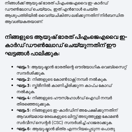
നിങ്ങൾക്ക് ആയുഷ് ഭാരത് പിഎംജെഎവൈ ഇ-കാർഡ്
ഡൗൺലോഡ് ചെയ്യാം, ഇത് എൻറോൾ ചെയ്ത
ആശുപത്രിയിൽ വൈദ്യചികിത്സ ലഭിക്കുന്നതിന് നിർബന്ധിത
ആവശ്യകതയാണ്.
നിങ്ങളുടെ ആയുഷ് ഭാരത് പിഎംജെഎവൈ ഇ-
കാർഡ് ഡൗൺലോഡ് ചെയ്യുന്നതിന് ഈ
ഘട്ടങ്ങൾ പാലിക്കുക:
ഘട്ടം 1:
ആയുഷ്മാൻ ഭാരതിന്റെ ഔദ്യോഗിക വെബ്സൈറ്റ്
സന്ദർശിക്കുക.
ഘട്ടം 2:
നിങ്ങളുടെ കോൺടാക്റ്റ് നമ്പർ നൽകുക.
ഘട്ടം 3:
സ്ക്രീനിൽ കാണിച്ചിരിക്കുന്ന കാപ്ച കോഡ്
നൽകുക.
ഘട്ടം 4:
നിങ്ങളുടെ ഹൗസ്‌ഹോൾഡ് ഐഡി നമ്പർ
തിരഞ്ഞെടുക്കുക.
ഘട്ടം 5:
നിങ്ങളുടെ ഇ-കാർഡിന് അപേക്ഷിക്കുന്നതിന്
ആവശ്യമായ രേഖകളുടെ ലിസ്റ്റ് അടുത്തുള്ള കോമൺ
സർവീസ് സെന്റർ (CSC) സന്ദർശിച്ച് ഹാജരാക്കുക.
ഘട്ടം 6:
ആയുഷ്മാൻ മിത്ര എന്നറിയപ്പെടുന്ന പൊതു