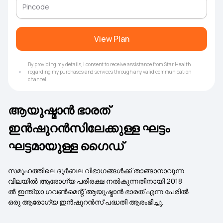
View Plan
By providing my details, I consent to receive assistance from Star Health
regarding my purchases and services through any valid communication
channel.
ആയുഷ്മാൻ ഭാരത്
ഇൻഷുറൻസിലേക്കുള്ള ഘട്ടം
ഘട്ടമായുള്ള ഗൈഡ്
സമൂഹത്തിലെ ദുർബല വിഭാഗങ്ങൾക്ക് താങ്ങാനാവുന്ന
വിലയിൽ ആരോഗ്യ പരിരക്ഷ നൽകുന്നതിനായി 2018
ൽ ഇന്ത്യാ ഗവൺമെന്റ് ആയുഷ്മാൻ ഭാരത് എന്ന പേരിൽ
ഒരു ആരോഗ്യ ഇൻഷുറൻസ് പദ്ധതി ആരംഭിച്ചു.