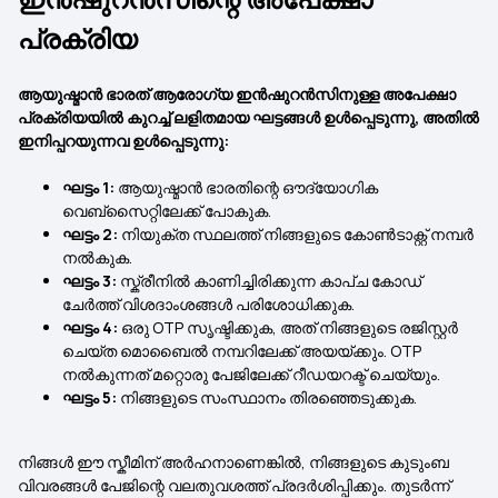
പ്രക്രിയ
ആയുഷ്മാൻ ഭാരത് ആരോഗ്യ ഇൻഷുറൻസിനുള്ള അപേക്ഷാ
പ്രക്രിയയിൽ കുറച്ച് ലളിതമായ ഘട്ടങ്ങൾ ഉൾപ്പെടുന്നു, അതിൽ
ഇനിപ്പറയുന്നവ ഉൾപ്പെടുന്നു:
ഘട്ടം 1:
ആയുഷ്മാൻ ഭാരതിന്റെ ഔദ്യോഗിക
വെബ്‌സൈറ്റിലേക്ക് പോകുക.
ഘട്ടം 2:
നിയുക്ത സ്ഥലത്ത് നിങ്ങളുടെ കോൺടാക്റ്റ് നമ്പർ
നൽകുക.
ഘട്ടം 3:
സ്ക്രീനിൽ കാണിച്ചിരിക്കുന്ന കാപ്ച കോഡ്
ചേർത്ത് വിശദാംശങ്ങൾ പരിശോധിക്കുക.
ഘട്ടം 4:
ഒരു OTP സൃഷ്ടിക്കുക, അത് നിങ്ങളുടെ രജിസ്റ്റർ
ചെയ്ത മൊബൈൽ നമ്പറിലേക്ക് അയയ്ക്കും. OTP
നൽകുന്നത് മറ്റൊരു പേജിലേക്ക് റീഡയറക്ട് ചെയ്യും.
ഘട്ടം 5:
നിങ്ങളുടെ സംസ്ഥാനം തിരഞ്ഞെടുക്കുക.
നിങ്ങൾ ഈ സ്കീമിന് അർഹനാണെങ്കിൽ, നിങ്ങളുടെ കുടുംബ
വിവരങ്ങൾ പേജിന്റെ വലതുവശത്ത് പ്രദർശിപ്പിക്കും. തുടർന്ന്