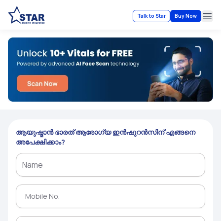
Talk to Star
Buy Now
Ope
ആയുഷ്മാൻ ഭാരത് ആരോഗ്യ ഇൻഷുറൻസിന് എങ്ങനെ
അപേക്ഷിക്കാം?