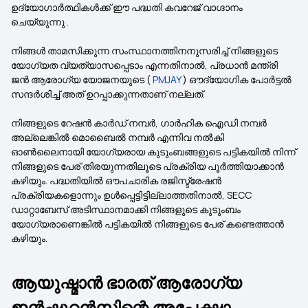
ഉദ്യോഗാർത്ഥികൾക്ക് ഈ പദ്ധതി കവറേജ് വാഗ്ദാനം
ചെയ്യുന്നു .
നിങ്ങൾ താമസിക്കുന്ന സംസ്ഥാനത്തിനനുസരിച്ച് നിങ്ങളുടെ
യോഗ്യത വ്യത്യാസപ്പെടാം എന്നതിനാൽ, പ്രധാൻ മന്ത്രി
ജൻ ആരോഗ്യ യോജനയുടെ (
PMJAY
) ഔദ്യോഗിക പോർട്ടൽ
സന്ദർശിച്ച് അത് ഉറപ്പാക്കുന്നതാണ് നല്ലത്.
നിങ്ങളുടെ റേഷൻ കാർഡ് നമ്പർ, ഗാർഹിക ഐഡി നമ്പർ
അല്ലെങ്കിൽ മൊബൈൽ നമ്പർ എന്നിവ നൽകി
ഓൺലൈനായി യോഗ്യരായ കുടുംബങ്ങളുടെ പട്ടികയിൽ നിന്ന്
നിങ്ങളുടെ പേര് തിരയുന്നതിലൂടെ പ്രക്രിയ പൂർത്തിയാക്കാൻ
കഴിയും. പദ്ധതിയിൽ ഔപചാരിക രജിസ്ട്രേഷൻ
പ്രക്രിയകളൊന്നും ഉൾപ്പെട്ടിട്ടില്ലാത്തതിനാൽ, SECC
ഡാറ്റാബേസ് അടിസ്ഥാനമാക്കി നിങ്ങളുടെ കുടുംബം
യോഗ്യരാണെങ്കിൽ പട്ടികയിൽ നിങ്ങളുടെ പേര് കണ്ടെത്താൻ
കഴിയും.
ആയുഷ്മാൻ ഭാരത് ആരോഗ്യ
ഇൻഷുറൻസിന്റെ അപേക്ഷാ