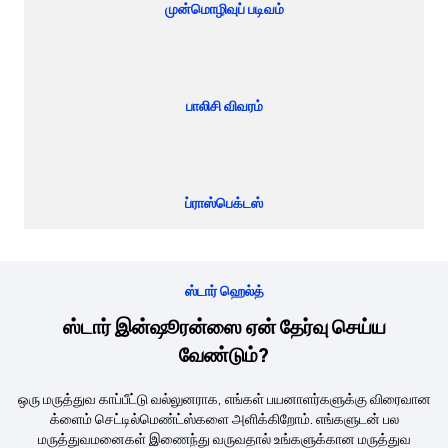
முன்மொழிவுப் படிவம்
பாலிசி விவரம்
ப்ராஸ்பெக்டஸ்
ஸ்டார் ஹெல்த்
ஸ்டார் இன்ஷூரன்ஸை ஏன் தேர்வு செய்ய
வேண்டும்?
ஒரு மருத்துவ காப்பீட்டு வல்லுனராக, எங்கள் பயனாளர்களுக்கு விரைவான
க்ளைம் செட்டில்மெண்ட்ஸ்களை அளிக்கிறோம். எங்களுடன் பல
மருத்துவமனைகள் இணைந்து வருவதால் உங்களுக்கான மருத்துவ