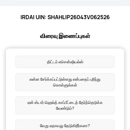
IRDAI UIN: SHAHLIP26043V062526
விரைவு இணைப்புகள்
திட்டம் எசென்ஷியல்ஸ்
என்ன சேர்க்கப்பட்டுள்ளது என்பதைப் புரிந்து
கொள்ளுங்கள்
ஏன் ஸ்டார் ஹெல்த் காப்பீட்டைத் தேர்ந்தெடுக்க
வேண்டும்?
வேறு ஏதாவது தேடுகிறீர்களா?