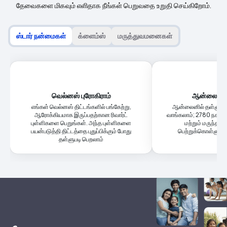
தேவைகளை மிகவும் எளிதாக நீங்கள் பெறுவதை உறுதி செய்கிறோம்.
ஸ்டார் நன்மைகள்
க்ளைம்ஸ்
மருத்துவமனைகள்
வெல்னஸ் புரோகிராம்
ஆன்லைன் ம
எங்கள் வெல்னஸ் திட்டங்களில் பங்கேற்று,
ஆன்லைனில் தள்ளுபடி
ஆரோக்கியமாக இருப்பதற்கான ரிவார்ட்
வாங்கலாம்; 2780 நகரங
புள்ளிகளை பெறுங்கள். அந்த புள்ளிகளை
மற்றும் மருந்தகத
பயன்படுத்தி திட்டத்தை புதுப்பிக்கும் போது
பெற்றுக்கொள்ளும்
தள்ளுபடி பெறலாம்