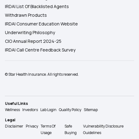
IRDAI List Of Blacklisted Agents
Withdrawn Products
IRDAI Consumer Education Website
Underwriting Philosophy
CIO Annual Report 2024-25
IRDAI Call Centre Feedback Survey
© Star Health Insurance. All rights reserved.
Useful Links
Wellness
Investors
Lab Login
Quality Policy
Sitemap
Legal
Disclaimer
Privacy
Terms Of
Safe
Vulnerability Disclosure
Usage
Buying
Guidelines