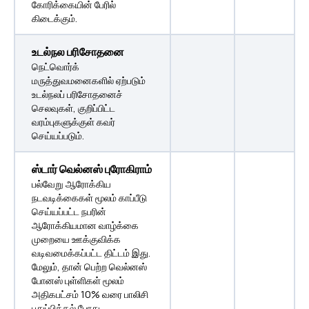
கோரிக்கையின் பேரில்
கிடைக்கும்.
உடல்நல பரிசோதனை
நெட்வொர்க்
மருத்துவமனைகளில் ஏற்படும்
உடல்நலப் பரிசோதனைச்
செலவுகள், குறிப்பிட்ட
வரம்புகளுக்குள் கவர்
செய்யப்படும்.
ஸ்டார் வெல்னஸ் புரோகிராம்
பல்வேறு ஆரோக்கிய
நடவடிக்கைகள் மூலம் காப்பீடு
செய்யப்பட்ட நபரின்
ஆரோக்கியமான வாழ்க்கை
முறையை ஊக்குவிக்க
வடிவமைக்கப்பட்ட திட்டம் இது.
மேலும், தான் பெற்ற வெல்னஸ்
போனஸ் புள்ளிகள் மூலம்
அதிகபட்சம் 10% வரை பாலிசி
புதுப்பித்தல் போது