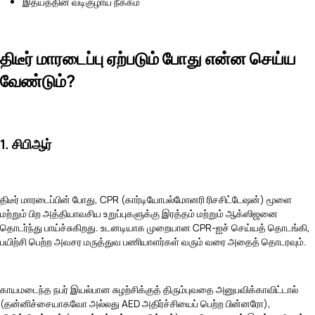
இதயத்தின் வடிகுழாய் நீக்கம்
திடீர் மாரடைப்பு ஏற்படும் போது என்ன செய்ய
வேண்டும்?
1. சிபிஆர்
திடீர் மாரடைப்பின் போது, CPR (கார்டியோபல்மோனரி ரிசசிட்டேஷன்) மூளை
மற்றும் பிற அத்தியாவசிய உறுப்புகளுக்கு இரத்தம் மற்றும் ஆக்ஸிஜனை
தொடர்ந்து பாய்ச்சுகிறது. உடனடியாக முறையான CPR-ஐச் செய்யத் தொடங்கி,
பயிற்சி பெற்ற அவசர மருத்துவ பணியாளர்கள் வரும் வரை அதைத் தொடரவும்.
காயமடைந்த நபர் இயல்பான சுழற்சிக்குத் திரும்புவதை அனுபவிக்காவிட்டால்
(தன்னிச்சையாகவோ அல்லது AED அதிர்ச்சியைப் பெற்ற பின்னரோ),