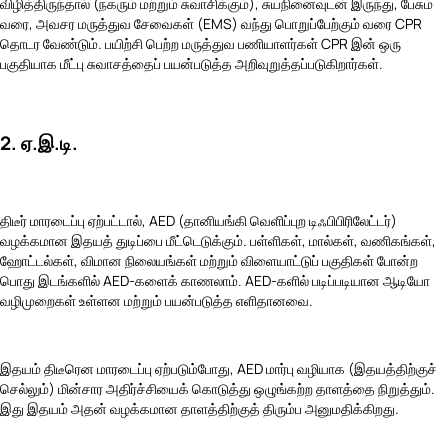
விழித்திருந்தால் (நகரும் மற்றும் சுவாசிக்கும்), சுயநினைவுடன் இருந்து, பேசும்
வரை, அவசர மருத்துவ சேவைகள் (EMS) வந்து பொறுப்பேற்கும் வரை CPR
தொடர வேண்டும். பயிற்சி பெற்ற மருத்துவ பணியாளர்கள் CPR இன் ஒரு
பகுதியாக மீட்பு சுவாசத்தைப் பயன்படுத்த அறிவுறுத்தப்படுகிறார்கள்.
2. ஏ.இ.டி.
திடீர் மாரடைப்பு ஏற்பட்டால், AED (தானியங்கி வெளிப்புற டிஃபிபிரிலேட்டர்)
வழக்கமான இதயத் துடிப்பை மீட்டெடுக்கும். பள்ளிகள், மால்கள், வணிகங்கள்,
ஹோட்டல்கள், விமான நிலையங்கள் மற்றும் விளையாட்டுப் பகுதிகள் போன்ற
பொது இடங்களில் AED-களைக் காணலாம். AED-களில் படிப்படியான ஆடியோ
வழிமுறைகள் உள்ளன மற்றும் பயன்படுத்த எளிதானவை.
இதயம் திடீரென மாரடைப்பு ஏற்படும்போது, AED மார்பு வழியாக (இதயத்திற்குச்
செல்லும்) மின்சார அதிர்ச்சியைக் கொடுத்து ஒழுங்கற்ற தாளத்தை நிறுத்தும்.
இது இதயம் அதன் வழக்கமான தாளத்திற்குத் திரும்ப அனுமதிக்கிறது.