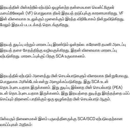
இதயத்தின் மின்சுற்றில் ஏற்படும் ஒழுங்கற்ற தன்மையான வென்ட்ரிகுலர்
ஃபைப்ரிலேஷன் (VF) பொதுவாக திடீர் இதயத் தடுப்புக்கு காரணமாகிறது. VF
இன் விளைவாக உடலுக்கும் மூளைக்கும் இரத்த விநியோகம் நின்றுவிடுகிறது,
மேலும் இதயம் படபடக்கத் தொடங்குகிறது.
இதயத் துடிப்பு மற்றும் மாரடைப்பு இரண்டும் ஒன்றல்ல. கரோனரி தமனி அடைப்பு
இதயத் தசை சேதத்திற்கு வழிவகுக்கிறது, இதன் விளைவாக மாரடைப்பு
ஏற்படுகிறது. மாரடைப்புக்குப் பிறகு SCA உருவாகலாம்.
இதயத்தில் ஏற்படும் அனைத்து மின் செயல்பாடுகளும் விரைவாக நின்றுபோவது,
பொதுவாக அசிஸ்டோல் என்று அழைக்கப்படுகிறது, இது SCA உடன்
தொடர்புடையதாக இருக்கலாம். இது துடிப்பு இல்லாத மின் செயல்பாடு (PEA)
உடன் தொடர்புடையதாக இருக்கலாம், இது இதயத்தை துடித்து இரத்தத்தை பம்ப்
செய்யும் திறனைப் பாதிக்கும் ஒரு ஒழுங்கற்ற மின் செயல்பாடு ஆகும்.
பின்வரும் நிலைமைகள் இளம் பருவத்தினருக்கு SCA/SCD ஏற்படுவதற்கான
வாய்ப்புகள் அதிகம்: