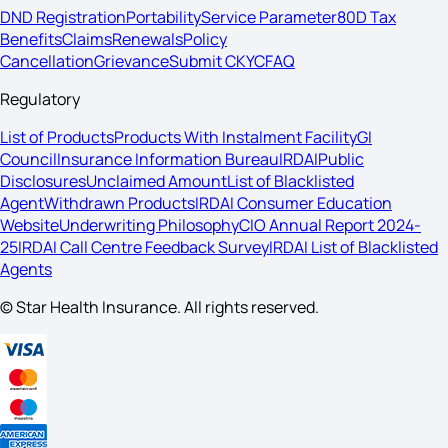
DND Registration
Portability
Service Parameter
80D Tax
Benefits
Claims
Renewals
Policy
Cancellation
Grievance
Submit CKYC
FAQ
Regulatory
List of Products
Products With Instalment Facility
GI
Council
Insurance Information Bureau
IRDAI
Public
Disclosures
Unclaimed Amount
List of Blacklisted
Agent
Withdrawn Products
IRDAI Consumer Education
Website
Underwriting Philosophy
CIO Annual Report 2024-
25
IRDAI Call Centre Feedback Survey
IRDAI List of Blacklisted
Agents
© Star Health Insurance. All rights reserved.