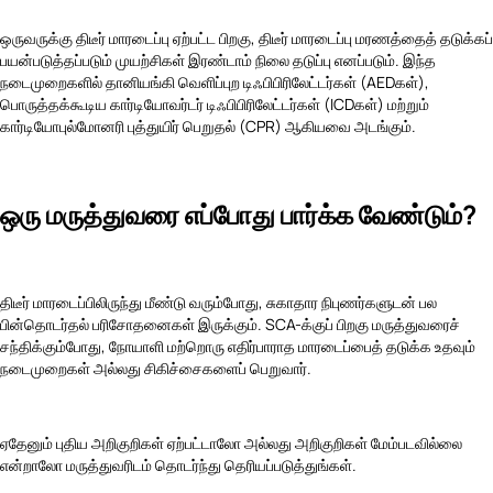
ஒருவருக்கு திடீர் மாரடைப்பு ஏற்பட்ட பிறகு, திடீர் மாரடைப்பு மரணத்தைத் தடுக்கப்
பயன்படுத்தப்படும் முயற்சிகள் இரண்டாம் நிலை தடுப்பு எனப்படும். இந்த
நடைமுறைகளில் தானியங்கி வெளிப்புற டிஃபிபிரிலேட்டர்கள் (AEDகள்),
பொருத்தக்கூடிய கார்டியோவர்டர் டிஃபிபிரிலேட்டர்கள் (ICDகள்) மற்றும்
கார்டியோபுல்மோனரி புத்துயிர் பெறுதல் (CPR) ஆகியவை அடங்கும்.
ஒரு மருத்துவரை எப்போது பார்க்க வேண்டும்?
திடீர் மாரடைப்பிலிருந்து மீண்டு வரும்போது, சுகாதார நிபுணர்களுடன் பல
பின்தொடர்தல் பரிசோதனைகள் இருக்கும். SCA-க்குப் பிறகு மருத்துவரைச்
சந்திக்கும்போது, நோயாளி மற்றொரு எதிர்பாராத மாரடைப்பைத் தடுக்க உதவும்
நடைமுறைகள் அல்லது சிகிச்சைகளைப் பெறுவார்.
ஏதேனும் புதிய அறிகுறிகள் ஏற்பட்டாலோ அல்லது அறிகுறிகள் மேம்படவில்லை
என்றாலோ மருத்துவரிடம் தொடர்ந்து தெரியப்படுத்துங்கள்.