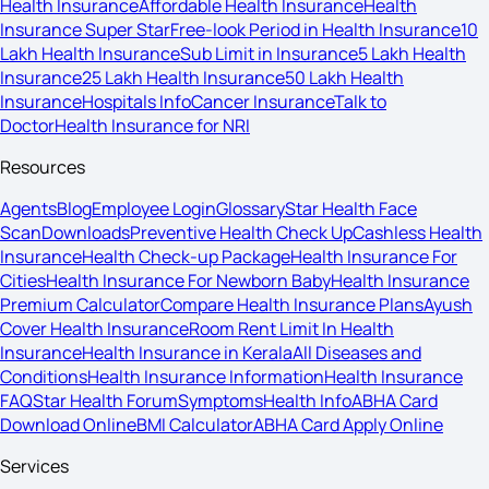
Health Insurance
Affordable Health Insurance
Health
Insurance Super Star
Free-look Period in Health Insurance
10
Lakh Health Insurance
Sub Limit in Insurance
5 Lakh Health
Insurance
25 Lakh Health Insurance
50 Lakh Health
Insurance
Hospitals Info
Cancer Insurance
Talk to
Doctor
Health Insurance for NRI
Resources
Agents
Blog
Employee Login
Glossary
Star Health Face
Scan
Downloads
Preventive Health Check Up
Cashless Health
Insurance
Health Check-up Package
Health Insurance For
Cities
Health Insurance For Newborn Baby
Health Insurance
Premium Calculator
Compare Health Insurance Plans
Ayush
Cover Health Insurance
Room Rent Limit In Health
Insurance
Health Insurance in Kerala
All Diseases and
Conditions
Health Insurance Information
Health Insurance
FAQ
Star Health Forum
Symptoms
Health Info
ABHA Card
Download Online
BMI Calculator
ABHA Card Apply Online
Services