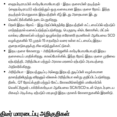
ஹைபர்டிராஃபிக் கார்டியோமயோபதி - இதய தசையின் தடித்தல்
(ஹைபர்டிராஃபி) ஏற்படுத்தும் ஒரு வகையான இதய தசை நோய். இந்த
தடித்தல் பொதுவாக இதயத்தின் கீழ் இடது அறையான இடது
வென்ட்ரிக்கிளில் நடைபெறுகிறது.
பிறவி இதய நோய் - இது பிறப்பிலிருந்தே இதயத்தின் கட்டமைப்பில் ஏற்படும்
மாற்றத்தால் வகைப்படுத்தப்படுகிறது. பெருநாடி ஸ்டெனோசிஸ், மிட்ரல்
வால்வு புரோலாப்ஸ் மற்றும் ஒழுங்கற்ற கரோனரி தமனிகள் ஆகியவை SCD
வழக்குகளில் 10 முதல் 15 சதவீதம் வரை உள்ள கட்டமைப்பு இதய
குறைபாடுகளுக்கு சில எடுத்துக்காட்டுகள்.
இதய தசை கோளாறு - அரித்மோஜெனிக் கார்டியோமயோபதி இதய
தசையைப் பாதிக்கிறது. காலப்போக்கில், இந்த நோய் இதய தசை முறிவை
ஏற்படுத்தி, அரித்மியா மற்றும் அகால மரணம் ஏற்படும் அபாயத்தை
அதிகரிக்கிறது.
அரித்மியா - இதயத்துடிப்பு அல்லது இதயத் துடிப்பின் வழக்கமான
தாளத்திலிருந்து ஏதேனும் விலகல் அரித்மியா என்று குறிப்பிடப்படுகிறது.
நீண்ட QT நோய்க்குறி மற்றும் கேட்டகோலமினெர்ஜிக் பாலிமார்பிக்
வென்ட்ரிகுலர் டாக்ரிக்கார்டியா ஆகியவை SCA/SCD உடன் தொடர்புடைய
மிகவும் அடிக்கடி ஏற்படும் மரபுவழி இதய தாளக் கோளாறுகளில் இரண்டு.
திடீர் மாரடைப்பு அறிகுறிகள்