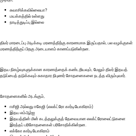
சுவாசிக்கவில்லையா?
மயக்கத்தில் உள்ளது
நாடித்துடிப்பு இல்லை
திடீர் மாரடைப்பு அடிக்கடி மரணத்திற்கு காரணமாக இருப்பதால், பல வழக்குகள்
மரணத்திற்குப் பிறகு அடையாளம் காணப்படுகின்றன.
இதய நிகழ்வுகளுக்கான காரணத்தைக் கண்டறியவும், மேலும் திடீர் இதயத்
தடுப்பைத் தடுக்கவும் சுகாதார நிபுணர் சோதனைகளை நடத்த விரும்புவார்.
சோதனைகளில் அடங்கும்,
ஈசிஜி அல்லது ஈகேஜி (எலக்ட்ரோ கார்டியோகிராம்)
இதய எம்ஆர்ஐ
இதயத்தின் மின் கடத்தலுக்குத் தேவையான எலக்ட்ரோலைட்டுகளை
இரத்தப் பரிசோதனைகள் பரிசோதிக்கின்றன.
எக்கோ கார்டியோகிராம்