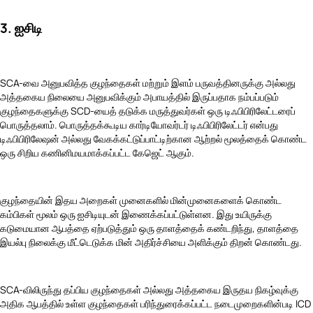
3. ஐசிடி
SCA-வை அனுபவித்த குழந்தைகள் மற்றும் இளம் பருவத்தினருக்கு அல்லது
அத்தகைய நிலையை அனுபவிக்கும் அபாயத்தில் இருப்பதாக நம்பப்படும்
குழந்தைகளுக்கு SCD-யைத் தடுக்க மருத்துவர்கள் ஒரு டிஃபிபிரிலேட்டரைப்
பொருத்தலாம். பொருத்தக்கூடிய கார்டியோவர்டர் டிஃபிபிரிலேட்டர் என்பது
டிஃபிபிரிலேஷன் அல்லது வேகக்கட்டுப்பாட்டிற்கான ஆற்றல் மூலத்தைக் கொண்ட
ஒரு சிறிய கணினிமயமாக்கப்பட்ட கேஜெட் ஆகும்.
குழந்தையின் இதய அறைகள் முனைகளில் மின்முனைகளைக் கொண்ட
கம்பிகள் மூலம் ஒரு ஐசிடியுடன் இணைக்கப்பட்டுள்ளன. இது உயிருக்கு
கடுமையான ஆபத்தை ஏற்படுத்தும் ஒரு தாளத்தைக் கண்டறிந்து, தாளத்தை
இயல்பு நிலைக்கு மீட்டெடுக்க மின் அதிர்ச்சியை அளிக்கும் திறன் கொண்டது.
SCA-விலிருந்து தப்பிய குழந்தைகள் அல்லது அத்தகைய இருதய நிகழ்வுக்கு
அதிக ஆபத்தில் உள்ள குழந்தைகள் பரிந்துரைக்கப்பட்ட நடைமுறைகளின்படி ICD