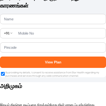
காரணங்கள்
+91
View Plan
By providing my details, I consent to receive assistance from Star Health regarding my
purchases and services through any valid communication channel.
அறிமுகம்
இதயம் திடீரென துடிப்பதை நிறுத்தும்போது திடீர் மாரடைப்பு ஏற்படுகிறது.