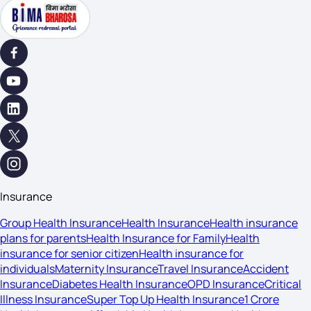
Insurance
Group Health Insurance
Health Insurance
Health insurance
plans for parents
Health Insurance for Family
Health
insurance for senior citizen
Health insurance for
individuals
Maternity Insurance
Travel Insurance
Accident
Insurance
Diabetes Health Insurance
OPD Insurance
Critical
Illness Insurance
Super Top Up Health Insurance
1 Crore