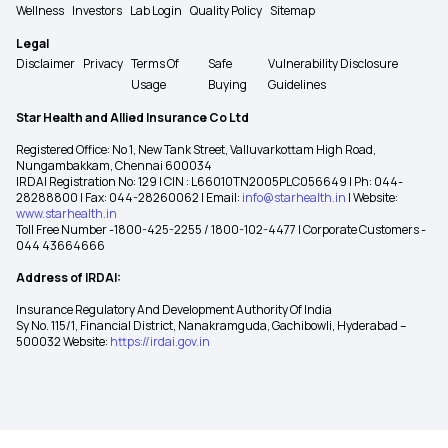
Wellness
Investors
Lab Login
Quality Policy
Sitemap
Legal
Disclaimer
Privacy
Terms Of
Safe
Vulnerability Disclosure
Usage
Buying
Guidelines
Star Health and Allied Insurance Co Ltd
Registered Office: No 1, New Tank Street, Valluvarkottam High Road,
Nungambakkam, Chennai 600034
IRDAI Registration No: 129 | CIN : L66010TN2005PLC056649 | Ph: 044-
28288800 | Fax: 044-28260062 | Email:
info@starhealth.in
| Website:
www.starhealth.in
Toll Free Number -1800-425-2255 / 1800-102-4477 | Corporate Customers -
044 43664666
Address of IRDAI:
Insurance Regulatory And Development Authority Of India
Sy No. 115/1, Financial District, Nanakramguda, Gachibowli, Hyderabad –
500032 Website:
https://irdai.gov.in