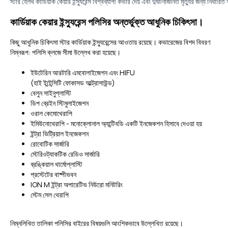
স্টার হেলথ কার্ডিয়াক কেয়ার ইন্স্যুরেন্স বিশ্বব্যাপী কভার দেয় এবং দুর্ঘটনাজনিত মৃত্যুর জন্য নির্ধারিত 
কার্ডিয়াক কেয়ার ইন্স্যুরেন্স পলিসির অন্তর্ভুক্ত আধুনিক চিকিৎসা।
কিছু আধুনিক চিকিৎসা স্টার কার্ডিয়াক ইন্স্যুরেন্সের আওতায় রয়েছে। কভারেজের বিশদ বিবরণ
নিম্নরূপ: পলিসি ক্লজে সীমা উল্লেখ করা হয়েছে।
ইউটেরিন আরটারি এমবোলাইজেশন এবং HIFU
(হাই ইন্টেন্সিটি ফোকাসড আল্ট্রাসাউন্ড)
বেলুন সাইনুপ্লাস্টি
ডিপ ব্রেইন স্টিমুলাইজেশন
ওরাল কেমোথেরাপি
ইমিউনোথেরাপি - মনোক্লোনাল অ্যান্টিবডি একটি ইনজেকশন হিসাবে দেওয়া হয়
ইন্ট্রা ভিট্রিয়াল ইনজেকশন
রোবোটিক সার্জারি
স্টেরিওট্যাকটিক রেডিও সার্জারি
ব্রঙ্কিয়াল থার্মোপ্লাস্টি
প্রস্টেটের বাষ্পীভবন
ION M ইন্ট্রা অপারেটিভ নিউরো মনিটরিং
স্টেম সেল থেরাপি
নিম্নলিখিত তালিকা পলিসির বাইরের বিষয়গুলি আংশিকভাবে উল্লেখিত রয়েছে।