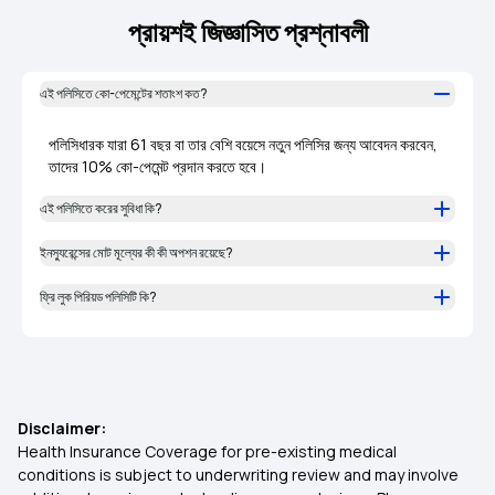
প্রায়শই জিজ্ঞাসিত প্রশ্নাবলী
এই পলিসিতে কো-পেমেন্টের শতাংশ কত?
পলিসিধারক যারা 61 বছর বা তার বেশি বয়েসে নতুন পলিসির জন্য আবেদন করবেন,
তাদের 10% কো-পেমেন্ট প্রদান করতে হবে।
এই পলিসিতে করের সুবিধা কি?
ইনস্যুরেন্সের মোট মূল্যের কী কী অপশন রয়েছে?
ফ্রি লুক পিরিয়ড পলিসিটি কি?
Disclaimer:
Health Insurance Coverage for pre-existing medical
conditions is subject to underwriting review and may involve