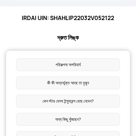
IRDAI UIN: SHAHLIP22032V052122
দ্রুত লিঙ্ক
পরিকল্পনা অপরিহার্য
কী কী অন্তর্ভুক্ত আছে তা বুঝুন
কেন স্টার হেলথ ইন্স্যুরেন্স বেছে নেবেন?
অন্য কিছু খুঁজছেন?