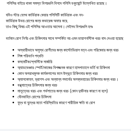
পলিসির বাইরে থাকা সমস্ত বিশয়গুলি বিশদে পলিসি ডকুমেন্টে উল্লেখিত রয়েছে।
যদিও স্টার হেলথ কার্ডিয়াক কেয়ার পলিসিটি কার্ডিয়াক এবং নন-
কার্ডিয়াক উভয় রোগের জন্য কভারেজ অফার করে,
তাও কিছু বিষয় এই পলিসির আওতায় আসেনা। সেইসব বিশয়গুলি হলঃ
বর্তমান রোগ নির্ণয় এবং চিকিৎসার সাথে সম্পর্কিত নয় এমন ডায়াগনস্টিক খরচ বাদ দেওয়া হয়েছে
অস্থায়ীভাবে অসুস্থ রোগীদের জন্য কাস্টোডিয়াল যত্ন এবং পরিষেবার জন্য খরচ
লিঙ্গ পরিবর্তন পদ্ধতি
কসমেটিক/প্লাস্টিক সার্জারি
অ্যাডভেঞ্চার স্পোর্ট/কাজের বিপজ্জনক কারণে হাসপাতালে ভর্তি বা চিকিৎসা
কোন অপরাধমূলক কার্যকলাপের ফলে উদ্ভূত চিকিৎসার জন্য খরচ
অ্যালকোহল, ড্রাগস এবং অন্যান্য পদার্থের অপব্যবহারের চিকিৎসার জন্য খরচ।
বন্ধ্যাত্বের চিকিৎসার জন্য খরচ
মাতৃত্বের খরচ এবং গর্ভপাতের জন্য খরচ (কোন দুর্ঘটনার কারণে না হলে)
যৌনবাহিত রোগের চিকিৎসা
যুদ্ধ বা যুদ্ধের মতো পরিস্থিতির কারণে শারীরিক ক্ষতি বা রোগ