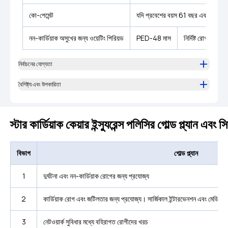
কো-পেমেন্ট
যদি প্রবেশের বয়স 61 বছর এবং সমস্ত 
নন-কার্ডিয়াক অসুখের জন্য ওয়েটিং পিরিয়ড
PED-48 মাস
নির্দিষ্ট রোগ- 24 ম
নির্বাচনের যোগ্যতা
বৈশিষ্ট্য এবং উপকারিতা
স্টার কার্ডিয়াক কেয়ার ইন্স্যুরেন্স পলিসির গোল্ড প্ল্যান এব
বিভাগ
গোল্ড প্ল্যান
1
দুর্ঘটনা এবং নন-কার্ডিয়াক রোগের জন্য প্রযোজ্য
2
কার্ডিয়াক রোগ এবং জটিলতার জন্য প্রযোজ্য। সার্জিকাল ইন্টারভেনশন এবং মেডিক
3
নেটওয়ার্ক সুবিধার মধ্যে বহিরাগত রোগীদের খরচ