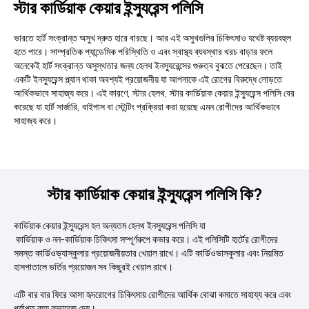
স্টার কার্ডিয়াক কেয়ার ইন্স্যুরেন্স পলিসি
ভারতে হার্ট সংক্রান্ত অসুখ দ্রুত হারে বারছে। আর এই অসুখগুলির চিকিৎসাও যথেষ্ট ব্যয়বহুল
হতে পারে। সাম্প্রতিক প্যান্ডেমিক পরিস্থিতি ও এবং স্বাস্থ্য ব্যবস্থার খরচ বাড়ার ফলে
অনেকেই হার্ট সংক্রান্ত অসুস্থতার জন্য হেলথ ইনস্যুরেন্সের গুরুত্ব বুঝতে পেরেছেন। তাই
একটি ইনস্যুরেন্স প্ল্যান থাকা অবশ্যই প্রয়োজনীয় যা আপনাকে এই রোগের বিরুদ্ধে লোড়তে
আর্থিকভাবে সাহাজ্য করে। এই কারণে, স্টার হেলথ, স্টার কার্ডিয়াক কেয়ার ইন্স্যুরেন্স পলিসি বের
করেছে যা হার্ট সার্জারি, বাইপাস বা স্টেন্টিং প্রক্রিয়া করা হয়েছে এমন রোগীদের আর্থিকভাবে
সাহাজ্য করে।
স্টার কার্ডিয়াক কেয়ার ইন্স্যুরেন্স পলিসি কি?
কার্ডিয়াক কেয়ার ইন্স্যুরেন্স হল অন্যতম হেলথ ইনস্যুরেন্স পলিসি যা
কার্ডিয়াক ও নন-কার্ডিয়াক চিকিৎসা সম্পূর্ণরুপে কভার করে। এই পলিসিটি হার্টের রোগীদের
সমস্ত কার্ডিওভ্যাস্কুলার প্রয়োজনীয়তার খেয়াল রাখে। এটি কার্ডিওভাসকুলার এবং নিয়মিত
হাসপাতালে ভর্তির প্রয়োজন সব কিছুরই খেয়াল রাখে।
এটি বার বার ফিরে আসা হৃদরোগের চিকিৎসায় রোগীদের আর্থিক বোঝা কমাতে সাহায্য করে এবং
পর্যাপ্ত ব্যয় কভারেজ দেয়।