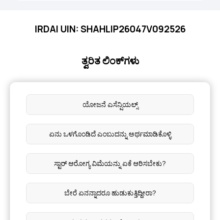
IRDAI UIN: SHAHLIP26047V092526
ತ್ವರಿತ ಲಿಂಕ್‌ಗಳು
ಯೋಜನೆ ಎಸೆನ್ಷಿಯಲ್ಸ್
ಏನು ಒಳಗೊಂಡಿದೆ ಎಂಬುದನ್ನು ಅರ್ಥಮಾಡಿಕೊಳ್ಳಿ
ಸ್ಟಾರ್ ಆರೋಗ್ಯ ವಿಮೆಯನ್ನು ಏಕೆ ಆರಿಸಬೇಕು?
ಬೇರೆ ಏನನ್ನಾದರೂ ಹುಡುಕುತ್ತಿದ್ದೀರಾ?