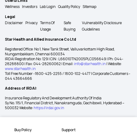
Useful Links
Wellness
Investors
Lab Login
Quality Policy
Sitemap
Legal
Disclaimer
Privacy
Terms Of
Safe
Vulnerability Disclosure
Usage
Buying
Guidelines
Star Health and Allied Insurance Co Ltd
Registered Office: No 1, New Tank Street, Valluvarkottam High Road,
Nungambakkam, Chennai 600034
IRDAI Registration No: 129 | CIN : L66010TN2005PLC056649 | Ph: 044-
28288800 | Fax: 044-28260062 | Email:
info@starhealth.in
| Website:
www.starhealth.in
Toll Free Number -1800-425-2255 / 1800-102-4477 | Corporate Customers -
044 43664666
Address of IRDAI:
Insurance Regulatory And Development Authority Of India
Sy No. 115/1, Financial District, Nanakramguda, Gachibowli, Hyderabad –
500032 Website:
https://irdai.gov.in
Buy Policy
Support