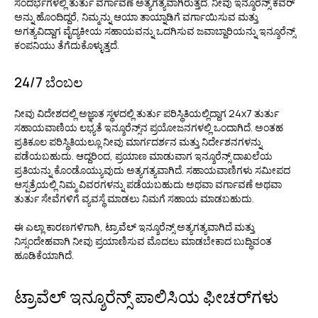
ಸಂದರ್ಭಗಳಲ್ಲಿ ತುರ್ತು ವರ್ಗಾವಣೆ ಅತ್ಯಗತ್ಯವಾಗಿರುತ್ತದೆ. ನೀವು ಇನ್ಶೂರೆನ್ಸ್ ಕವರ್
ಅನ್ನು ಹೊಂದಿದ್ದರೆ, ನಿಮ್ಮನ್ನು ಆಯಾ ತಾಯ್ನಾಡಿಗೆ ವರ್ಗಾಯಿಸುವ ಮತ್ತು
ಅಗತ್ಯವಿದ್ದಾಗ ವೈದ್ಯಕೀಯ ಸಹಾಯವನ್ನು ಒದಗಿಸುವ ಜವಾಬ್ದಾರಿಯನ್ನು ಇನ್ಶೂರೆನ್ಸ್
ಕಂಪನಿಯು ತೆಗೆದುಕೊಳ್ಳುತ್ತದೆ.
24/7 ಬೆಂಬಲ
ನೀವು ವಿದೇಶದಲ್ಲಿ ಅಜ್ಞಾತ ಸ್ಥಳದಲ್ಲಿ ತುರ್ತು ಪರಿಸ್ಥಿತಿಯಲ್ಲಿದ್ದಾಗ 24x7 ತುರ್ತು
ಸಹಾಯವಾಣಿಯ ಲಭ್ಯತೆ ಇನ್ಶೂರೆನ್ಸ್‌ನ ಪ್ರಯೋಜನಗಳಲ್ಲಿ ಒಂದಾಗಿದೆ. ಅಂತಹ
ಪ್ರತಿಕೂಲ ಪರಿಸ್ಥಿತಿಯಲ್ಲೂ ನೀವು ಮಾರ್ಗದರ್ಶನ ಮತ್ತು ನಿರ್ದೇಶನಗಳನ್ನು
ಪಡೆಯಬಹುದು. ಆದ್ದರಿಂದ, ಪ್ರಯಾಣ ಮಾಡುವಾಗ ಇನ್ಶೂರೆನ್ಸ್ ದಾಖಲೆಯ
ಪ್ರತಿಯನ್ನು ಕೊಂಡೊಯ್ಯುವುದು ಅತ್ಯಗತ್ಯವಾಗಿದೆ. ಸಹಾಯವಾಣಿಗಳು ಸಮೀಪದ
ಆಸ್ಪತ್ರೆಯಲ್ಲಿ ನಿಮ್ಮ ವಿವರಗಳನ್ನು ಪಡೆಯಬಹುದು ಅಥವಾ ವರ್ಗಾವಣೆ ಅಥವಾ
ತುರ್ತು ಸೇವೆಗಳಿಗೆ ವ್ಯವಸ್ಥೆ ಮಾಡಲು ನಿಮಗೆ ಸಹಾಯ ಮಾಡಬಹುದು.
ಈ ಎಲ್ಲಾ ಕಾರಣಗಳಿಗಾಗಿ, ಟ್ರಾವೆಲ್ ಇನ್ಶೂರೆನ್ಸ್ ಅತ್ಯಗತ್ಯವಾಗಿದೆ ಮತ್ತು
ನಿಸ್ಸಂದೇಹವಾಗಿ ನೀವು ಪ್ರಯಾಣಿಸುವ ಮೊದಲು ಮಾಡಬೇಕಾದ ಬುದ್ಧಿವಂತ
ಹೂಡಿಕೆಯಾಗಿದೆ.
ಟ್ರಾವೆಲ್ ಇನ್ಶೂರೆನ್ಸ್ ಪಾಲಿಸಿಯ ಫೀಚರ್‌ಗಳು