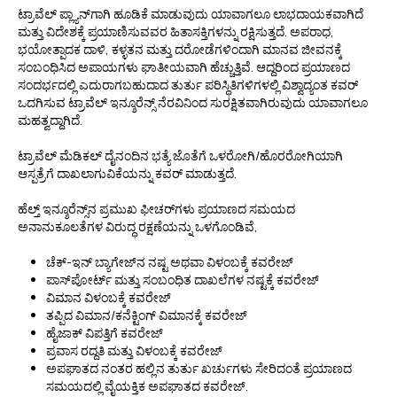
ಟ್ರಾವೆಲ್ ಪ್ಲ್ಯಾನ್‌ಗಾಗಿ ಹೂಡಿಕೆ ಮಾಡುವುದು ಯಾವಾಗಲೂ ಲಾಭದಾಯಕವಾಗಿದೆ
ಮತ್ತು ವಿದೇಶಕ್ಕೆ ಪ್ರಯಾಣಿಸುವವರ ಹಿತಾಸಕ್ತಿಗಳನ್ನು ರಕ್ಷಿಸುತ್ತದೆ. ಅಪರಾಧ,
ಭಯೋತ್ಪಾದಕ ದಾಳಿ, ಕಳ್ಳತನ ಮತ್ತು ದರೋಡೆಗಳಿಂದಾಗಿ ಮಾನವ ಜೀವನಕ್ಕೆ
ಸಂಬಂಧಿಸಿದ ಅಪಾಯಗಳು ಘಾತೀಯವಾಗಿ ಹೆಚ್ಚುತ್ತಿವೆ. ಆದ್ದರಿಂದ ಪ್ರಯಾಣದ
ಸಂದರ್ಭದಲ್ಲಿ ಎದುರಾಗಬಹುದಾದ ತುರ್ತು ಪರಿಸ್ಥಿತಿಗಳಿಗಳಲ್ಲಿ ವಿಶ್ವಾದ್ಯಂತ ಕವರ್
ಒದಗಿಸುವ ಟ್ರಾವೆಲ್ ಇನ್ಶೂರೆನ್ಸ್ ನೆರವಿನಿಂದ ಸುರಕ್ಷಿತವಾಗಿರುವುದು ಯಾವಾಗಲೂ
ಮಹತ್ವದ್ದಾಗಿದೆ.
ಟ್ರಾವೆಲ್ ಮೆಡಿಕಲ್ ದೈನಂದಿನ ಭತ್ಯೆ ಜೊತೆಗೆ ಒಳರೋಗಿ/ಹೊರರೋಗಿಯಾಗಿ
ಆಸ್ಪತ್ರೆಗೆ ದಾಖಲಾಗುವಿಕೆಯನ್ನು ಕವರ್‌ ಮಾಡುತ್ತದೆ.
ಹೆಲ್ತ್ ಇನ್ಶೂರೆನ್ಸ್‌ನ ಪ್ರಮುಖ ಫೀಚರ್‌ಗಳು ಪ್ರಯಾಣದ ಸಮಯದ
ಅನಾನುಕೂಲತೆಗಳ ವಿರುದ್ಧ ರಕ್ಷಣೆಯನ್ನು ಒಳಗೊಂಡಿವೆ,
ಚೆಕ್-ಇನ್ ಬ್ಯಾಗೇಜ್‌ನ ನಷ್ಟ ಅಥವಾ ವಿಳಂಬಕ್ಕೆ ಕವರೇಜ್
ಪಾಸ್‌ಪೋರ್ಟ್ ಮತ್ತು ಸಂಬಂಧಿತ ದಾಖಲೆಗಳ ನಷ್ಟಕ್ಕೆ ಕವರೇಜ್
ವಿಮಾನ ವಿಳಂಬಕ್ಕೆ ಕವರೇಜ್
ತಪ್ಪಿದ ವಿಮಾನ/ಕನೆಕ್ಟಿಂಗ್ ವಿಮಾನಕ್ಕೆ ಕವರೇಜ್
ಹೈಜಾಕ್ ವಿಪತ್ತಿಗೆ ಕವರೇಜ್
ಪ್ರವಾಸ ರದ್ದತಿ ಮತ್ತು ವಿಳಂಬಕ್ಕೆ ಕವರೇಜ್
ಅಪಘಾತದ ನಂತರ ಹಲ್ಲಿನ ತುರ್ತು ಖರ್ಚುಗಳು ಸೇರಿದಂತೆ ಪ್ರಯಾಣದ
ಸಮಯದಲ್ಲಿ ವೈಯಕ್ತಿಕ ಅಪಘಾತದ ಕವರೇಜ್.