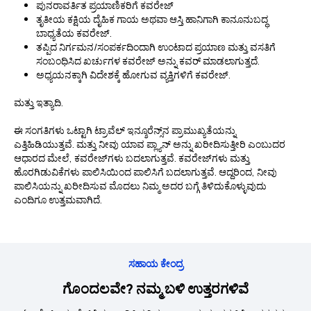
ಪುನರಾವರ್ತಿತ ಪ್ರಯಾಣಿಕರಿಗೆ ಕವರೇಜ್
ತೃತೀಯ ಕಕ್ಷಿಯ ದೈಹಿಕ ಗಾಯ ಅಥವಾ ಆಸ್ತಿ ಹಾನಿಗಾಗಿ ಕಾನೂನುಬದ್ಧ
ಬಾಧ್ಯತೆಯ ಕವರೇಜ್.
ತಪ್ಪಿದ ನಿರ್ಗಮನ/ಸಂಪರ್ಕದಿಂದಾಗಿ ಉಂಟಾದ ಪ್ರಯಾಣ ಮತ್ತು ವಸತಿಗೆ
ಸಂಬಂಧಿಸಿದ ಖರ್ಚುಗಳ ಕವರೇಜ್ ಅನ್ನು ಕವರ್ ಮಾಡಲಾಗುತ್ತದೆ.
ಅಧ್ಯಯನಕ್ಕಾಗಿ ವಿದೇಶಕ್ಕೆ ಹೋಗುವ ವ್ಯಕ್ತಿಗಳಿಗೆ ಕವರೇಜ್.
ಮತ್ತು ಇತ್ಯಾದಿ.
ಈ ಸಂಗತಿಗಳು ಒಟ್ಟಾಗಿ ಟ್ರಾವೆಲ್ ಇನ್ಶೂರೆನ್ಸ್‌ನ ಪ್ರಾಮುಖ್ಯತೆಯನ್ನು
ಎತ್ತಿಹಿಡಿಯುತ್ತವೆ. ಮತ್ತು ನೀವು ಯಾವ ಪ್ಲ್ಯಾನ್ ಅನ್ನು ಖರೀದಿಸುತ್ತೀರಿ ಎಂಬುದರ
ಆಧಾರದ ಮೇಲೆ, ಕವರೇಜ್‌ಗಳು ಬದಲಾಗುತ್ತವೆ. ಕವರೇಜ್‌ಗಳು ಮತ್ತು
ಹೊರಗಿಡುವಿಕೆಗಳು ಪಾಲಿಸಿಯಿಂದ ಪಾಲಿಸಿಗೆ ಬದಲಾಗುತ್ತವೆ. ಆದ್ದರಿಂದ, ನೀವು
ಪಾಲಿಸಿಯನ್ನು ಖರೀದಿಸುವ ಮೊದಲು ನಿಮ್ಮ ಅದರ ಬಗ್ಗೆ ತಿಳಿದುಕೊಳ್ಳುವುದು
ಎಂದಿಗೂ ಉತ್ತಮವಾಗಿದೆ.
ಸಹಾಯ ಕೇಂದ್ರ
ಗೊಂದಲವೇ? ನಮ್ಮ ಬಳಿ ಉತ್ತರಗಳಿವೆ