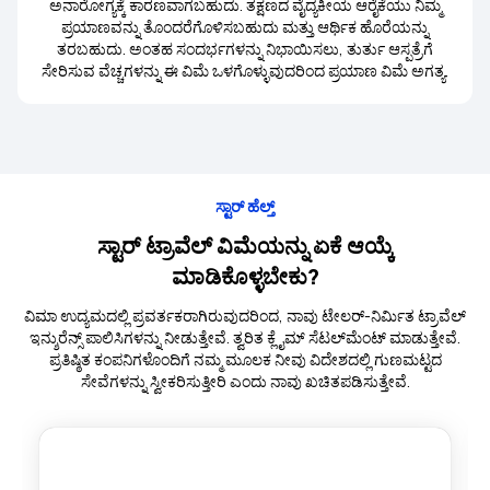
ಅನಾರೋಗ್ಯಕ್ಕೆ ಕಾರಣವಾಗಬಹುದು. ತಕ್ಷಣದ ವೈದ್ಯಕೀಯ ಆರೈಕೆಯು ನಿಮ್ಮ
ಪ್ರಯಾಣವನ್ನು ತೊಂದರೆಗೊಳಿಸಬಹುದು ಮತ್ತು ಆರ್ಥಿಕ ಹೊರೆಯನ್ನು
ತರಬಹುದು. ಅಂತಹ ಸಂದರ್ಭಗಳನ್ನು ನಿಭಾಯಿಸಲು, ತುರ್ತು ಆಸ್ಪತ್ರೆಗೆ
ಸೇರಿಸುವ ವೆಚ್ಚಗಳನ್ನು ಈ ವಿಮೆ ಒಳಗೊಳ್ಳುವುದರಿಂದ ಪ್ರಯಾಣ ವಿಮೆ ಅಗತ್ಯ.
ಸ್ಟಾರ್ ಹೆಲ್ತ್‌
ಸ್ಟಾರ್ ಟ್ರಾವೆಲ್ ವಿಮೆಯನ್ನು ಏಕೆ ಆಯ್ಕೆ
ಮಾಡಿಕೊಳ್ಳಬೇಕು?
ವಿಮಾ ಉದ್ಯಮದಲ್ಲಿ ಪ್ರವರ್ತಕರಾಗಿರುವುದರಿಂದ, ನಾವು ಟೇಲರ್-ನಿರ್ಮಿತ ಟ್ರಾವೆಲ್
ಇನ್ಶುರೆನ್ಸ್ ಪಾಲಿಸಿಗಳನ್ನು ನೀಡುತ್ತೇವೆ. ತ್ವರಿತ ಕ್ಲೈಮ್ ಸೆಟಲ್‌ಮೆಂಟ್‌ ಮಾಡುತ್ತೇವೆ.
ಪ್ರತಿಷ್ಠಿತ ಕಂಪನಿಗಳೊಂದಿಗೆ ನಮ್ಮ ಮೂಲಕ ನೀವು ವಿದೇಶದಲ್ಲಿ ಗುಣಮಟ್ಟದ
ಸೇವೆಗಳನ್ನು ಸ್ವೀಕರಿಸುತ್ತೀರಿ ಎಂದು ನಾವು ಖಚಿತಪಡಿಸುತ್ತೇವೆ.