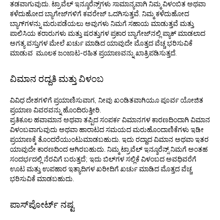
ತಡವಾಗುವುದು. ಟ್ರಾವೆಲ್ ಇನ್ಶೂರೆನ್ಸ್‌ಗಳು ಸಾಮಾನ್ಯವಾಗಿ ನಿಮ್ಮ ವಿಳಂಬಿತ ಅಥವಾ
ಕಳೆದುಹೋದ ಬ್ಯಾಗೇಜ್‌ಗಳಿಗೆ ಕವರೇಜ್ ಒದಗಿಸುತ್ತವೆ. ನಿಮ್ಮ ಕಳೆದುಹೋದ
ಬ್ಯಾಗ್‌ಗಳನ್ನು ಮರುಪಡೆಯಲು ಅವುಗಳು ನಿಮಗೆ ಸಹಾಯ ಮಾಡುತ್ತವೆ ಮತ್ತು
ಪಾಲಿಸಿಯ ಕರಾರುಗಳು ಮತ್ತು ಷರತ್ತುಗಳ ಪ್ರಕಾರ ಬ್ಯಾಗೇಜ್‌ನಲ್ಲಿ ಪ್ಯಾಕ್ ಮಾಡಲಾದ
ಅಗತ್ಯ ವಸ್ತುಗಳ ಮೇಲೆ ಖರ್ಚು ಮಾಡಿದ ಯಾವುದೇ ಮೊತ್ತದ ವೆಚ್ಚ ಭರಿಸುವಿಕೆ
ಮಾಡುವ ಮೂಲಕ ಜಂಜಾಟ-ರಹಿತ ಪ್ರಯಾಣವನ್ನು ಖಾತ್ರಿಪಡಿಸುತ್ತದೆ.
ವಿಮಾನ ರದ್ದತಿ ಮತ್ತು ವಿಳಂಬ
ವಿವಿಧ ದೇಶಗಳಿಗೆ ಪ್ರಯಾಣಿಸುವಾಗ, ನೀವು ಖಂಡಿತವಾಗಿಯೂ ಪೂರ್ವ ಯೋಜಿತ
ಪ್ರಯಾಣ ವಿವರವನ್ನು ಹೊಂದಿರುತ್ತೀರಿ.
ಪ್ರತಿಕೂಲ ಹವಾಮಾನ ಅಥವಾ ತಪ್ಪಿದ ಸಂಪರ್ಕ ವಿಮಾನಗಳ ಕಾರಣದಿಂದಾಗಿ ವಿಮಾನ
ವಿಳಂಬವಾಗುವುದು ಅಥವಾ ಹಾರಾಟದ ಸಮಯದ ಮರುಹೊಂದಾಣಿಕೆಗಳು ಇಡೀ
ಪ್ರಯಾಣಕ್ಕೆ ತೊಂದರೆಯುಂಟುಮಾಡಬಹುದು. ಇದು ರದ್ದಾದ ವಿಮಾನ ಅಥವಾ ಇತರ
ಯಾವುದೇ ಕಾರಣದಿಂದ ಆಗಿರಬಹುದು. ನಿಮ್ಮ ಟ್ರಾವೆಲ್ ಇನ್ಶೂರೆನ್ಸ್ ನಿಮಗೆ ಅಂತಹ
ಸಂದರ್ಭದಲ್ಲಿ ನೆರವಿಗೆ ಬರುತ್ತದೆ; ಇದು ಬಿಲ್‌ಗಳ ಸಲ್ಲಿಕೆ ವಿಳಂಬದ ಅವಧಿವರೆಗೆ
ಊಟ ಮತ್ತು ಉಪಹಾರ ಇತ್ಯಾದಿಗಳ ಖರೀದಿಗೆ ಖರ್ಚು ಮಾಡಿದ ಮೊತ್ತದ ವೆಚ್ಚ
ಭರಿಸುವಿಕೆ ಮಾಡಬಹುದು.
ಪಾಸ್‌ಪೋರ್ಟ್ ನಷ್ಟ