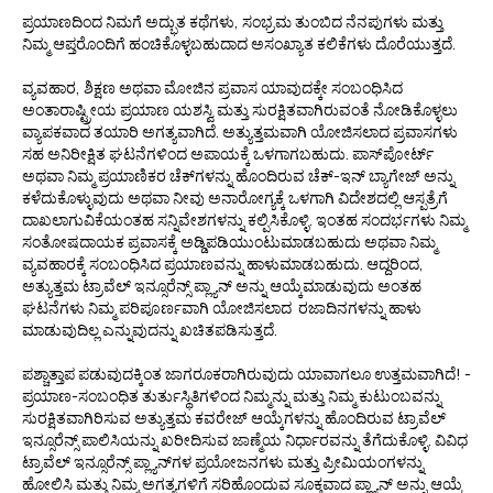
ಪ್ರಯಾಣದಿಂದ ನಿಮಗೆ ಅದ್ಭುತ ಕಥೆಗಳು, ಸಂಭ್ರಮ ತುಂಬಿದ ನೆನಪುಗಳು ಮತ್ತು
ನಿಮ್ಮ ಆಪ್ತರೊಂದಿಗೆ ಹಂಚಿಕೊಳ್ಳಬಹುದಾದ ಅಸಂಖ್ಯಾತ ಕಲಿಕೆಗಳು ದೊರೆಯುತ್ತದೆ.
ವ್ಯವಹಾರ, ಶಿಕ್ಷಣ ಅಥವಾ ಮೋಜಿನ ಪ್ರವಾಸ ಯಾವುದಕ್ಕೇ ಸಂಬಂಧಿಸಿದ
ಅಂತಾರಾಷ್ಟ್ರೀಯ ಪ್ರಯಾಣ ಯಶಸ್ವಿ ಮತ್ತು ಸುರಕ್ಷಿತವಾಗಿರುವಂತೆ ನೋಡಿಕೊಳ್ಳಲು
ವ್ಯಾಪಕವಾದ ತಯಾರಿ ಅಗತ್ಯವಾಗಿದೆ. ಅತ್ಯುತ್ತಮವಾಗಿ ಯೋಜಿಸಲಾದ ಪ್ರವಾಸಗಳು
ಸಹ ಅನಿರೀಕ್ಷಿತ ಘಟನೆಗಳಿಂದ ಅಪಾಯಕ್ಕೆ ಒಳಗಾಗಬಹುದು. ಪಾಸ್‌ಪೋರ್ಟ್
ಅಥವಾ ನಿಮ್ಮ ಪ್ರಯಾಣಿಕರ ಚೆಕ್‌ಗಳನ್ನು ಹೊಂದಿರುವ ಚೆಕ್-ಇನ್ ಬ್ಯಾಗೇಜ್ ಅನ್ನು
ಕಳೆದುಕೊಳ್ಳುವುದು ಅಥವಾ ನೀವು ಅನಾರೋಗ್ಯಕ್ಕೆ ಒಳಗಾಗಿ ವಿದೇಶದಲ್ಲಿ ಆಸ್ಪತ್ರೆಗೆ
ದಾಖಲಾಗುವಿಕೆಯಂತಹ ಸನ್ನಿವೇಶಗಳನ್ನು ಕಲ್ಪಿಸಿಕೊಳ್ಳಿ. ಇಂತಹ ಸಂದರ್ಭಗಳು ನಿಮ್ಮ
ಸಂತೋಷದಾಯಕ ಪ್ರವಾಸಕ್ಕೆ ಅಡ್ಡಿಪಡಿಯುಂಟುಮಾಡಬಹುದು ಅಥವಾ ನಿಮ್ಮ
ವ್ಯವಹಾರಕ್ಕೆ ಸಂಬಂಧಿಸಿದ ಪ್ರಯಾಣವನ್ನು ಹಾಳುಮಾಡಬಹುದು. ಆದ್ದರಿಂದ,
ಅತ್ಯುತ್ತಮ ಟ್ರಾವೆಲ್ ಇನ್ಸೂರೆನ್ಸ್ ಪ್ಲ್ಯಾನ್ ಅನ್ನು ಆಯ್ಕೆಮಾಡುವುದು ಅಂತಹ
ಘಟನೆಗಳು ನಿಮ್ಮ ಪರಿಪೂರ್ಣವಾಗಿ ಯೋಜಿಸಲಾದ ರಜಾದಿನಗಳನ್ನು ಹಾಳು
ಮಾಡುವುದಿಲ್ಲ ಎನ್ನುವುದನ್ನು ಖಚಿತಪಡಿಸುತ್ತದೆ.
ಪಶ್ಚಾತ್ತಾಪ ಪಡುವುದಕ್ಕಿಂತ ಜಾಗರೂಕರಾಗಿರುವುದು ಯಾವಾಗಲೂ ಉತ್ತಮವಾಗಿದೆ! -
ಪ್ರಯಾಣ-ಸಂಬಂಧಿತ ತುರ್ತುಸ್ಥಿತಿಗಳಿಂದ ನಿಮ್ಮನ್ನು ಮತ್ತು ನಿಮ್ಮ ಕುಟುಂಬವನ್ನು
ಸುರಕ್ಷಿತವಾಗಿರಿಸುವ ಅತ್ಯುತ್ತಮ ಕವರೇಜ್ ಆಯ್ಕೆಗಳನ್ನು ಹೊಂದಿರುವ ಟ್ರಾವೆಲ್
ಇನ್ಸೂರೆನ್ಸ್ ಪಾಲಿಸಿಯನ್ನು ಖರೀದಿಸುವ ಜಾಣ್ಮೆಯ ನಿರ್ಧಾರವನ್ನು ತೆಗೆದುಕೊಳ್ಳಿ. ವಿವಿಧ
ಟ್ರಾವೆಲ್ ಇನ್ಸೂರೆನ್ಸ್ ಪ್ಲ್ಯಾನ್‌ಗಳ ಪ್ರಯೋಜನಗಳು ಮತ್ತು ಪ್ರೀಮಿಯಂಗಳನ್ನು
ಹೋಲಿಸಿ ಮತ್ತು ನಿಮ್ಮ ಅಗತ್ಯಗಳಿಗೆ ಸರಿಹೊಂದುವ ಸೂಕ್ತವಾದ ಪ್ಲ್ಯಾನ್ ಅನ್ನು ಆಯ್ಕೆ