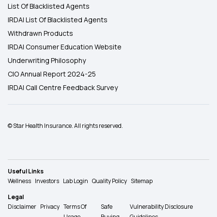
List Of Blacklisted Agents
IRDAI List Of Blacklisted Agents
Withdrawn Products
IRDAI Consumer Education Website
Underwriting Philosophy
CIO Annual Report 2024-25
IRDAI Call Centre Feedback Survey
© Star Health Insurance. All rights reserved.
Useful Links
Wellness
Investors
Lab Login
Quality Policy
Sitemap
Legal
Disclaimer
Privacy
Terms Of
Safe
Vulnerability Disclosure
Usage
Buying
Guidelines