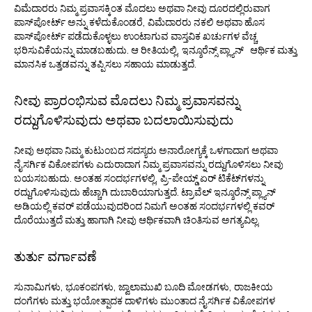
ವಿಮೆದಾರರು ನಿಮ್ಮ ಪ್ರವಾಸಕ್ಕಿಂತ ಮೊದಲು ಅಥವಾ ನೀವು ದೂರದಲ್ಲಿರುವಾಗ
ಪಾಸ್‌ಪೋರ್ಟ್ ಅನ್ನು ಕಳೆದುಕೊಂಡರೆ, ವಿಮೆದಾರರು ನಕಲಿ ಅಥವಾ ಹೊಸ
ಪಾಸ್‌ಪೋರ್ಟ್ ಪಡೆದುಕೊಳ್ಳಲು ಉಂಟಾಗುವ ವಾಸ್ತವಿಕ ಖರ್ಚುಗಳ ವೆಚ್ಚ
ಭರಿಸುವಿಕೆಯನ್ನು ಮಾಡಬಹುದು. ಆ ರೀತಿಯಲ್ಲಿ, ಇನ್ಶೂರೆನ್ಸ್ ಪ್ಲ್ಯಾನ್ ಆರ್ಥಿಕ ಮತ್ತು
ಮಾನಸಿಕ ಒತ್ತಡವನ್ನು ತಪ್ಪಿಸಲು ಸಹಾಯ ಮಾಡುತ್ತದೆ.
ನೀವು ಪ್ರಾರಂಭಿಸುವ ಮೊದಲು ನಿಮ್ಮ ಪ್ರವಾಸವನ್ನು
ರದ್ದುಗೊಳಿಸುವುದು ಅಥವಾ ಬದಲಾಯಿಸುವುದು
ನೀವು ಅಥವಾ ನಿಮ್ಮ ಕುಟುಂಬದ ಸದಸ್ಯರು ಅನಾರೋಗ್ಯಕ್ಕೆ ಒಳಗಾದಾಗ ಅಥವಾ
ನೈಸರ್ಗಿಕ ವಿಕೋಪಗಳು ಎದುರಾದಾಗ ನಿಮ್ಮ ಪ್ರವಾಸವನ್ನು ರದ್ದುಗೊಳಿಸಲು ನೀವು
ಬಯಸಬಹುದು. ಅಂತಹ ಸಂದರ್ಭಗಳಲ್ಲಿ, ಪ್ರಿ-ಪೇಯ್ಡ್ ಏರ್ ಟಿಕೆಟ್‌ಗಳನ್ನು
ರದ್ದುಗೊಳಿಸುವುದು ಹೆಚ್ಚಾಗಿ ದುಬಾರಿಯಾಗುತ್ತದೆ. ಟ್ರಾವೆಲ್ ಇನ್ಶೂರೆನ್ಸ್ ಪ್ಲ್ಯಾನ್
ಅಡಿಯಲ್ಲಿ ಕವರ್ ಪಡೆಯುವುದರಿಂದ ನಿಮಗೆ ಅಂತಹ ಸಂದರ್ಭಗಳಲ್ಲಿ ಕವರ್
ದೊರೆಯುತ್ತದೆ ಮತ್ತು ಹಾಗಾಗಿ ನೀವು ಆರ್ಥಿಕವಾಗಿ ಚಿಂತಿಸುವ ಅಗತ್ಯವಿಲ್ಲ.
ತುರ್ತು ವರ್ಗಾವಣೆ
ಸುನಾಮಿಗಳು, ಭೂಕಂಪಗಳು, ಜ್ವಾಲಾಮುಖಿ ಬೂದಿ ಮೋಡಗಳು, ರಾಜಕೀಯ
ದಂಗೆಗಳು ಮತ್ತು ಭಯೋತ್ಪಾದಕ ದಾಳಿಗಳು ಮುಂತಾದ ನೈಸರ್ಗಿಕ ವಿಕೋಪಗಳ