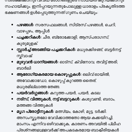
സഹായിക്കും. ഇനിപ്പറയുന്നതുപോലുള്ള ധാരാളം പ്രകൃതിദത്ത
ഭക്ഷണങ്ങൾ ഉൾപ്പെടുത്തുന്നത് ഗുണം ചെയ്യും:
പഴങ്ങൾ:
സരസഫലങ്ങൾ, സിട്രസ് പഴങ്ങൾ, ചെറി,
വാഴപ്പഴം, ആപ്പിൾ
പച്ചക്കറികൾ:
ചീര, ബ്രോക്കോളി, ആസ്പരാഗസ്,
കുരുമുളക്
സ്റ്റാർച്ച് അടങ്ങിയ പച്ചക്കറികൾ:
മധുരക്കിഴങ്ങ്, ബട്ടർനട്ട്
സ്ക്വാഷ്
മുഴുവൻ ധാന്യങ്ങൾ:
ഓട്സ്, ക്വിനോവ, തവിട്ട് അരി,
ബാർലി
ആരോഗ്യകരമായ കൊഴുപ്പുകൾ:
ഒലിവ് ഓയിൽ,
അവോക്കാഡോ, കൊഴുപ്പ് കുറഞ്ഞ തൈര്,
മധുരമില്ലാത്ത തേങ്ങ.
പയർവർഗ്ഗങ്ങൾ:
കറുത്ത പയർ, പയർ, കടല
നട്സ്, വിത്തുകൾ, നട്ട് ബട്ടറുകൾ:
കശുവണ്ടി, ബദാം,
മത്തങ്ങ വിത്തുകൾ
മൃഗ പ്രോട്ടീനുകൾ:
മത്സ്യം, കോഴി, മുട്ട, ടർക്കി.
അസംസ്കൃതമോ വേവിക്കാത്തതോ ആയ കക്കയിറച്ചി,
മാംസം എന്നിവ ഒഴിവാക്കുക, കാരണം അവയിൽ പ്ലീഹ
പ്രശ്‌നങ്ങളുള്ളവർക്ക് അപകടകരമായ ബാക്ടീരിയകൾ