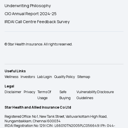
Underwriting Philosophy
CIO Annual Report 2024-25
IRDAI Call Centre Feedback Survey
© Star Health Insurance. All rights reserved.
Useful Links
Wellness
Investors
Lab Login
Quality Policy
Sitemap
Legal
Disclaimer
Privacy
Terms Of
Safe
Vulnerability Disclosure
Usage
Buying
Guidelines
Star Health and Allied Insurance Co Ltd
Registered Office: No 1, New Tank Street, Valluvarkottam High Road,
Nungambakkam, Chennai 600034
IRDAI Registration No: 129 | CIN : L66010TN2005PLC056649 | Ph: 044-