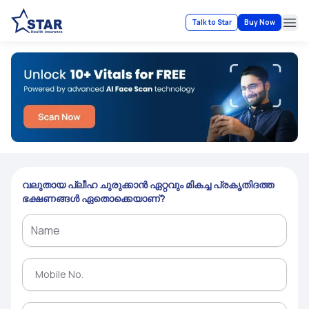
Talk to Star
Buy Now
Ope
വലുതായ പ്ലീഹ ചുരുക്കാൻ ഏറ്റവും മികച്ച പ്രകൃതിദത്ത
ഭക്ഷണങ്ങൾ ഏതൊക്കെയാണ്?