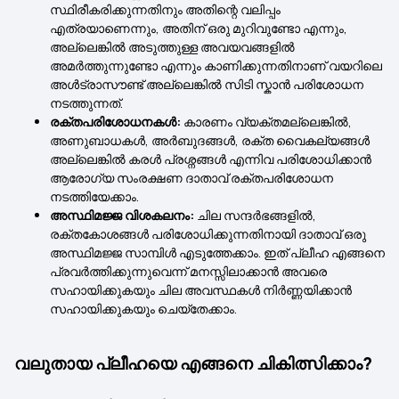
സ്ഥിരീകരിക്കുന്നതിനും അതിന്റെ വലിപ്പം
എത്രയാണെന്നും, അതിന് ഒരു മുറിവുണ്ടോ എന്നും,
അല്ലെങ്കിൽ അടുത്തുള്ള അവയവങ്ങളിൽ
അമർത്തുന്നുണ്ടോ എന്നും കാണിക്കുന്നതിനാണ് വയറിലെ
അൾട്രാസൗണ്ട് അല്ലെങ്കിൽ സിടി സ്കാൻ പരിശോധന
നടത്തുന്നത്.
രക്തപരിശോധനകൾ:
കാരണം വ്യക്തമല്ലെങ്കിൽ,
അണുബാധകൾ, അർബുദങ്ങൾ, രക്ത വൈകല്യങ്ങൾ
അല്ലെങ്കിൽ കരൾ പ്രശ്നങ്ങൾ എന്നിവ പരിശോധിക്കാൻ
ആരോഗ്യ സംരക്ഷണ ദാതാവ് രക്തപരിശോധന
നടത്തിയേക്കാം.
അസ്ഥിമജ്ജ വിശകലനം:
ചില സന്ദർഭങ്ങളിൽ,
രക്തകോശങ്ങൾ പരിശോധിക്കുന്നതിനായി ദാതാവ് ഒരു
അസ്ഥിമജ്ജ സാമ്പിൾ എടുത്തേക്കാം. ഇത് പ്ലീഹ എങ്ങനെ
പ്രവർത്തിക്കുന്നുവെന്ന് മനസ്സിലാക്കാൻ അവരെ
സഹായിക്കുകയും ചില അവസ്ഥകൾ നിർണ്ണയിക്കാൻ
സഹായിക്കുകയും ചെയ്തേക്കാം.
വലുതായ പ്ലീഹയെ എങ്ങനെ ചികിത്സിക്കാം?