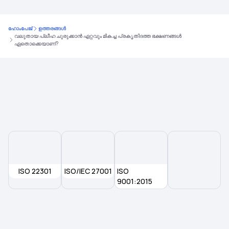
ഹോംപേജ്
ഉത്തരങ്ങൾ
വലുതായ പ്ലീഹ ചുരുക്കാൻ ഏറ്റവും മികച്ച പ്രകൃതിദത്ത ഭക്ഷണങ്ങൾ
ഏതൊക്കെയാണ്?
ISO 22301
ISO/IEC 27001
ISO
9001:2015