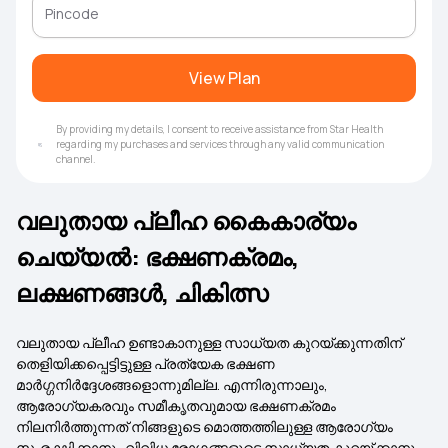
View Plan
By providing my details, I consent to receive assistance from Star Health
regarding my purchases and services through any valid communication
channel.
വലുതായ പ്ലീഹ കൈകാര്യം
ചെയ്യൽ: ഭക്ഷണക്രമം,
ലക്ഷണങ്ങൾ, ചികിത്സ
വലുതായ പ്ലീഹ ഉണ്ടാകാനുള്ള സാധ്യത കുറയ്ക്കുന്നതിന്
തെളിയിക്കപ്പെട്ടിട്ടുള്ള പ്രത്യേക ഭക്ഷണ
മാർഗ്ഗനിർദ്ദേശങ്ങളൊന്നുമില്ല. എന്നിരുന്നാലും,
ആരോഗ്യകരവും സമീകൃതവുമായ ഭക്ഷണക്രമം
നിലനിർത്തുന്നത് നിങ്ങളുടെ മൊത്തത്തിലുള്ള ആരോഗ്യം
സംരക്ഷിക്കാനും വിവിധ രോഗങ്ങളുടെ സാധ്യത കുറയ്ക്കാനും