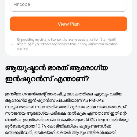
View Plan
By providing my details, I consent to receive assistance from Star Health
regarding my purchases and services through any valid communication
channel.
ആയുഷ്മാൻ ഭാരത് ആരോഗ്യ
ഇൻഷുറൻസ് എന്താണ്?
ഇന്ത്യാ ഗവൺമെന്റ് ആരംഭിച്ച ലോകത്തിലെ ഏറ്റവും വലിയ
ആരോഗ്യ ഇൻഷുറൻസ് പദ്ധതിയാണ് AB PM-JAY.
സമൂഹത്തിലെ സാമ്പത്തികമായി ദുർബലരായ വിഭാഗങ്ങൾക്ക്
സൗജന്യ ആരോഗ്യ പരിരക്ഷ നൽകുക എന്നതാണ് ഇതിന്റെ
ലക്ഷ്യം. ഇന്ത്യയിലെ ജനസംഖ്യയുടെ 40% വരുന്ന ദരിദ്രരും
ദുർബലരുമായ 10.74 കോടിയിലധികം കുടുംബങ്ങൾക്ക്
സെക്കൻഡറി, ടെർഷ്യറി കെയർ ആശുപത്രികൾക്കായി