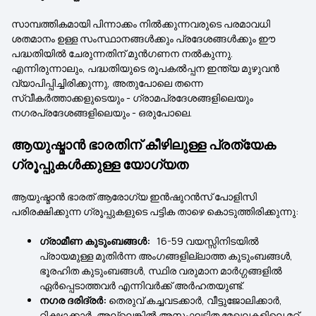
സാമ്പത്തികമായി പിന്നാക്കം നിൽക്കുന്നവരുടെ പരമാവധി
ശതമാനം ഉള്ള സംസ്ഥാനങ്ങൾക്കും പ്രദേശങ്ങൾക്കും ഈ
പദ്ധതിയിൽ ചേരുന്നതിന് മുൻഗണന നൽകുന്നു.
എന്നിരുന്നാലും, പദ്ധതിയുടെ രൂപകൽപ്പന ഇന്ത്യ മുഴുവൻ
വ്യാപിപ്പിച്ചിരിക്കുന്നു, അതുപോലെ തന്നെ
സ്വീകർത്താക്കളുടെയും - ഗ്രാമപ്രദേശങ്ങളിലെയും
നഗരപ്രദേശങ്ങളിലെയും - ഒരുപോലെ.
ആയുഷ്മാൻ ഭാരതിന് കീഴിലുള്ള പ്രത്യേക
ഗ്രൂപ്പുകൾക്കുള്ള യോഗ്യത
ആയുഷ്മാൻ ഭാരത് ആരോഗ്യ ഇൻഷുറൻസ് പോളിസി
പരിരക്ഷിക്കുന്ന ഗ്രൂപ്പുകളുടെ പട്ടിക താഴെ കൊടുത്തിരിക്കുന്നു:
ഗ്രാമീണ കുടുംബങ്ങൾ:
16-59 വയസ്സിനിടയിൽ
പ്രായമുള്ള മുതിർന്ന അംഗങ്ങളില്ലാത്ത കുടുംബങ്ങൾ,
ഭൂരഹിത കുടുംബങ്ങൾ, സ്ഥിര വരുമാന മാർഗ്ഗങ്ങളിൽ
ഏർപ്പെടാത്തവർ എന്നിവർക്ക് അർഹതയുണ്ട്.
നഗര ദരിദ്രർ:
തെരുവ് കച്ചവടക്കാർ, വീട്ടുജോലിക്കാർ,
റിക്ഷാക്കാർ, അല്ലെങ്കിൽ അസംഘടിത മേഖലകളിലെ മറ്റ്