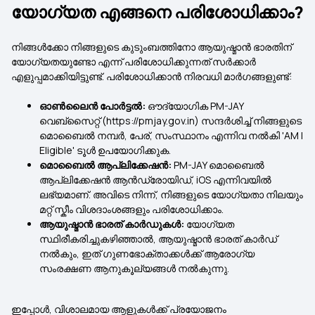
യോഗ്യത എങ്ങനെ പരിശോധിക്കാം?
നിങ്ങൾക്കോ ​​നിങ്ങളുടെ കുടുംബത്തിനോ ആയുഷ്മാൻ ഭാരതിന്
യോഗ്യതയുണ്ടോ എന്ന് പരിശോധിക്കുന്നത് സർക്കാർ
എളുപ്പമാക്കിയിട്ടുണ്ട്. പരിശോധിക്കാൻ നിരവധി മാർഗങ്ങളുണ്ട്:
ഓൺലൈൻ പോർട്ടൽ:
ഔദ്യോഗിക PM-JAY
വെബ്‌സൈറ്റ് (https://pmjay.gov.in) സന്ദർശിച്ച് നിങ്ങളുടെ
മൊബൈൽ നമ്പർ, പേര്, സംസ്ഥാനം എന്നിവ നൽകി 'AM I
Eligible' ടൂൾ ഉപയോഗിക്കുക.
മൊബൈൽ ആപ്ലിക്കേഷൻ:
PM-JAY മൊബൈൽ
ആപ്ലിക്കേഷൻ ആൻഡ്രോയിഡ്, iOS എന്നിവയിൽ
ലഭ്യമാണ്. അവിടെ നിന്ന്, നിങ്ങളുടെ യോഗ്യതാ നിലയും
മറ്റ് സ്കീം വിശദാംശങ്ങളും പരിശോധിക്കാം.
ആയുഷ്മാൻ ഭാരത് കാർഡുകൾ:
യോഗ്യത
സ്ഥിരീകരിച്ചുകഴിഞ്ഞാൽ, ആയുഷ്മാൻ ഭാരത് കാർഡ്
നൽകും, ഇത് ഗുണഭോക്താക്കൾക്ക് ആരോഗ്യ
സംരക്ഷണ ആനുകൂല്യങ്ങൾ നൽകുന്നു.
ഇപ്പോൾ, വിശാലമായ ആളുകൾക്ക് പ്രയോജനം