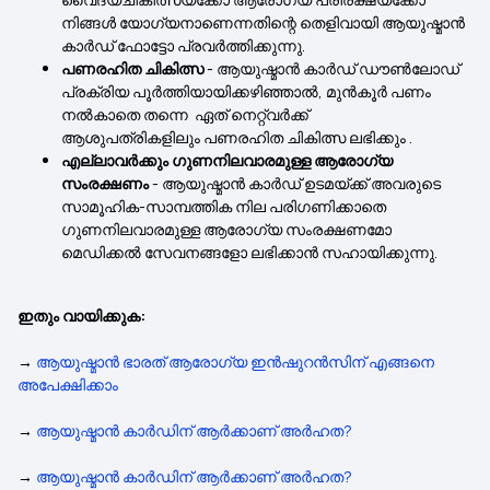
നിങ്ങൾ യോഗ്യനാണെന്നതിന്റെ തെളിവായി ആയുഷ്മാൻ
കാർഡ് ഫോട്ടോ പ്രവർത്തിക്കുന്നു.
പണരഹിത ചികിത്സ
- ആയുഷ്മാൻ കാർഡ് ഡൗൺലോഡ്
പ്രക്രിയ പൂർത്തിയായിക്കഴിഞ്ഞാൽ, മുൻകൂർ പണം
നൽകാതെ തന്നെ ഏത്
നെറ്റ്‌വർക്ക്
ആശുപത്രികളിലും
പണരഹിത ചികിത്സ ലഭിക്കും .
എല്ലാവർക്കും ഗുണനിലവാരമുള്ള ആരോഗ്യ
സംരക്ഷണം
- ആയുഷ്മാൻ കാർഡ് ഉടമയ്ക്ക് അവരുടെ
സാമൂഹിക-സാമ്പത്തിക നില പരിഗണിക്കാതെ
ഗുണനിലവാരമുള്ള ആരോഗ്യ സംരക്ഷണമോ
മെഡിക്കൽ സേവനങ്ങളോ ലഭിക്കാൻ സഹായിക്കുന്നു.
ഇതും വായിക്കുക:
→
ആയുഷ്മാൻ ഭാരത് ആരോഗ്യ ഇൻഷുറൻസിന് എങ്ങനെ
അപേക്ഷിക്കാം
→
ആയുഷ്മാൻ കാർഡിന് ആർക്കാണ് അർഹത?
→
ആയുഷ്മാൻ കാർഡിന് ആർക്കാണ് അർഹത?