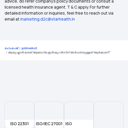
advice, do refer company's policy documents or consult a
licensed health insurance agent. T & C apply. For further
detailed information or inquiries, feel free to reach out via
email at
marketing.d2c@starhealth.in
ഹോംപേജ്
ഉത്തരങ്ങൾ
ആയുഷ്മാൻ ഭാരത് ആരോഗ്യ ഇൻഷുറൻസിന് അർഹതയുള്ളത് ആർക്കാണ്?
ISO 22301
ISO/IEC 27001
ISO