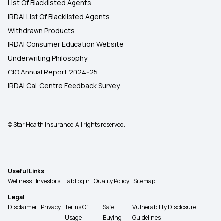
List Of Blacklisted Agents
IRDAI List Of Blacklisted Agents
Withdrawn Products
IRDAI Consumer Education Website
Underwriting Philosophy
CIO Annual Report 2024-25
IRDAI Call Centre Feedback Survey
© Star Health Insurance. All rights reserved.
Useful Links
Wellness
Investors
Lab Login
Quality Policy
Sitemap
Legal
Disclaimer
Privacy
Terms Of
Safe
Vulnerability Disclosure
Usage
Buying
Guidelines