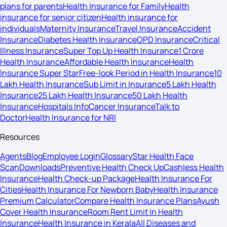
plans for parents
Health Insurance for Family
Health
insurance for senior citizen
Health insurance for
individuals
Maternity Insurance
Travel Insurance
Accident
Insurance
Diabetes Health Insurance
OPD Insurance
Critical
Illness Insurance
Super Top Up Health Insurance
1 Crore
Health Insurance
Affordable Health Insurance
Health
Insurance Super Star
Free-look Period in Health Insurance
10
Lakh Health Insurance
Sub Limit in Insurance
5 Lakh Health
Insurance
25 Lakh Health Insurance
50 Lakh Health
Insurance
Hospitals Info
Cancer Insurance
Talk to
Doctor
Health Insurance for NRI
Resources
Agents
Blog
Employee Login
Glossary
Star Health Face
Scan
Downloads
Preventive Health Check Up
Cashless Health
Insurance
Health Check-up Package
Health Insurance For
Cities
Health Insurance For Newborn Baby
Health Insurance
Premium Calculator
Compare Health Insurance Plans
Ayush
Cover Health Insurance
Room Rent Limit In Health
Insurance
Health Insurance in Kerala
All Diseases and