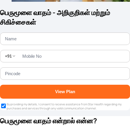
பெருமூளை வாதம் - அறிகுறிகள் மற்றும்
சிகிச்சைகள்
+91
View Plan
By providing my details, I consent to receive assistance from Star Health regarding my
purchases and services through any valid communication channel.
பெருமூளை வாதம் என்றால் என்ன?