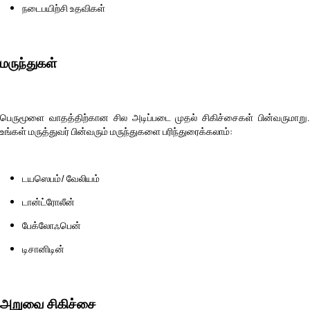
நடைபயிற்சி உதவிகள்
மருந்துகள்
பெருமூளை வாதத்திற்கான சில அடிப்படை முதல் சிகிச்சைகள் பின்வருமாறு.
உங்கள் மருத்துவர் பின்வரும் மருந்துகளை பரிந்துரைக்கலாம்:
டயஸெபம்/ வேலியம்
டான்ட்ரோலீன்
பேக்லோஃபென்
டிசானிடின்
அறுவை சிகிச்சை