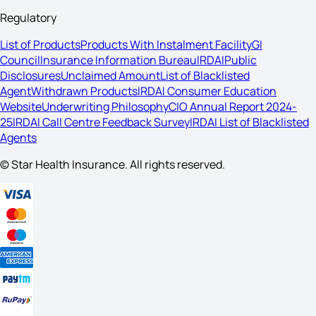
Regulatory
List of Products
Products With Instalment Facility
GI
Council
Insurance Information Bureau
IRDAI
Public
Disclosures
Unclaimed Amount
List of Blacklisted
Agent
Withdrawn Products
IRDAI Consumer Education
Website
Underwriting Philosophy
CIO Annual Report 2024-
25
IRDAI Call Centre Feedback Survey
IRDAI List of Blacklisted
Agents
© Star Health Insurance. All rights reserved.