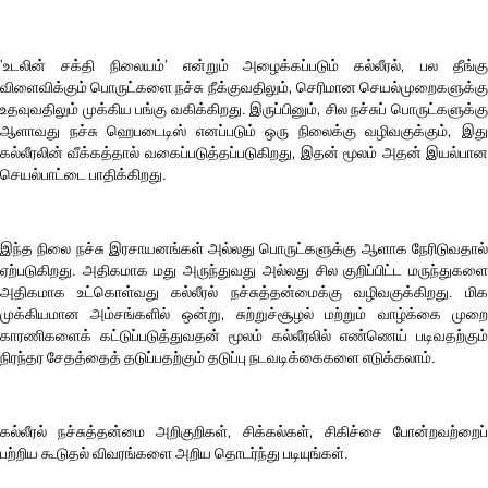
'உடலின் சக்தி நிலையம்' என்றும் அழைக்கப்படும் கல்லீரல், பல தீங்கு
விளைவிக்கும் பொருட்களை நச்சு நீக்குவதிலும், செரிமான செயல்முறைகளுக்கு
உதவுவதிலும் முக்கிய பங்கு வகிக்கிறது. இருப்பினும், சில நச்சுப் பொருட்களுக்கு
ஆளாவது நச்சு ஹெபடைடிஸ் எனப்படும் ஒரு நிலைக்கு வழிவகுக்கும், இது
கல்லீரலின் வீக்கத்தால் வகைப்படுத்தப்படுகிறது, இதன் மூலம் அதன் இயல்பான
செயல்பாட்டை பாதிக்கிறது.
இந்த நிலை நச்சு இரசாயனங்கள் அல்லது பொருட்களுக்கு ஆளாக நேரிடுவதால்
ஏற்படுகிறது. அதிகமாக மது அருந்துவது அல்லது சில குறிப்பிட்ட மருந்துகளை
அதிகமாக உட்கொள்வது கல்லீரல் நச்சுத்தன்மைக்கு வழிவகுக்கிறது. மிக
முக்கியமான அம்சங்களில் ஒன்று, சுற்றுச்சூழல் மற்றும் வாழ்க்கை முறை
காரணிகளைக் கட்டுப்படுத்துவதன் மூலம் கல்லீரலில் எண்ணெய் படிவதற்கும்
நிரந்தர சேதத்தைத் தடுப்பதற்கும் தடுப்பு நடவடிக்கைகளை எடுக்கலாம்.
கல்லீரல் நச்சுத்தன்மை அறிகுறிகள், சிக்கல்கள், சிகிச்சை போன்றவற்றைப்
பற்றிய கூடுதல் விவரங்களை அறிய தொடர்ந்து படியுங்கள்.