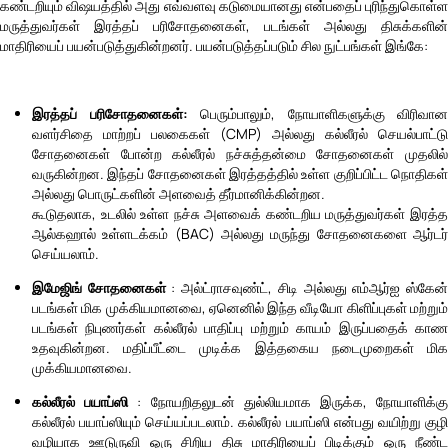
கண்டறியும் விஷயத்தில் அது எவ்வளவு கடுமையானது என்பதைப் புரிந்துகொள்ள
மருத்துவர்கள் இரத்தப் பரிசோதனைகள், படங்கள் அல்லது திசுக்களின்
மாதிரியைப் பயன்படுத்துகின்றனர். பயன்படுத்தப்படும் சில நுட்பங்கள் இங்கே:
இரத்தப் பரிசோதனைகள்:
பெரும்பாலும், நோயாளிகளுக்கு விரிவான
வளர்சிதை மாற்றப் பலகைகள் (CMP) அல்லது கல்லீரல் செயல்பாட்டு
சோதனைகள் போன்ற கல்லீரல் நச்சுத்தன்மை சோதனைகள் முதலில்
வருகின்றன. இந்தப் சோதனைகள் இரத்தத்தில் உள்ள குறிப்பிட்ட நொதிகள்
அல்லது பொருட்களின் அளவைத் தீர்மானிக்கின்றன.
கூடுதலாக, உடலில் உள்ள நச்சு அளவைக் கண்டறிய மருத்துவர்கள் இரத்த
ஆல்கஹால் உள்ளடக்கம் (BAC) அல்லது மருந்து சோதனைகளை ஆர்டர்
செய்யலாம்.
இமேஜிங் சோதனைகள்
: அல்ட்ராசவுண்ட், சிடி அல்லது எம்ஆர்ஐ ஸ்கேன
படங்கள் மிக முக்கியமானவை, ஏனெனில் இந்த வீடியோ கிளிப்புகள் மற்றும்
படங்கள் நிபுணர்கள் கல்லீரல் பாதிப்பு மற்றும் காயம் இருப்பதைக் காண
உதவுகின்றன. மதிப்பீட்டை முடிக்க இத்தகைய நடைமுறைகள் மிக
முக்கியமானவை.
கல்லீரல் பயாப்ஸி
: நோயறிதலுடன் துல்லியமாக இருக்க, நோயாளிக்க
கல்லீரல் பயாப்ஸியும் செய்யப்படலாம். கல்லீரல் பயாப்ஸி என்பது வயிற்று குழி
வழியாக ஊடுருவி ஒரு சிறிய திசு மாதிரியைப் பிடிக்கும் ஒரு நீண்ட