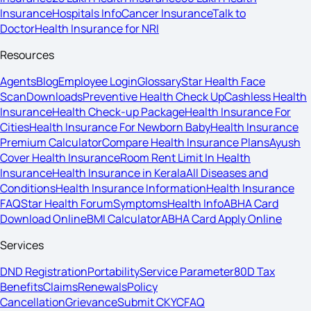
Insurance
Hospitals Info
Cancer Insurance
Talk to
Doctor
Health Insurance for NRI
Resources
Agents
Blog
Employee Login
Glossary
Star Health Face
Scan
Downloads
Preventive Health Check Up
Cashless Health
Insurance
Health Check-up Package
Health Insurance For
Cities
Health Insurance For Newborn Baby
Health Insurance
Premium Calculator
Compare Health Insurance Plans
Ayush
Cover Health Insurance
Room Rent Limit In Health
Insurance
Health Insurance in Kerala
All Diseases and
Conditions
Health Insurance Information
Health Insurance
FAQ
Star Health Forum
Symptoms
Health Info
ABHA Card
Download Online
BMI Calculator
ABHA Card Apply Online
Services
DND Registration
Portability
Service Parameter
80D Tax
Benefits
Claims
Renewals
Policy
Cancellation
Grievance
Submit CKYC
FAQ