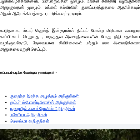
பழக்கவழக்கங்களைப் பின்பற்றுவதன் மூலமும், உங்கள் சுகாதார வழங்குநரை
அணுகுவதன் மூலமும், உங்கள் கல்லீரலின் குணப்படுத்துதலை ஆதரிக்கவும்
அதன் ஆரோக்கியத்தை பராமரிக்கவும் முடியும்.
கூடுதலாக, ஸ்டார் ஹெல்த் இன்சூரன்ஸ் திட்டம் போன்ற விரிவான சுகாதார
காப்பீட்டைப் பெறுவது , மருத்துவ அவசரநிலைகளின் போது நிதி உதவியை
வழங்குவதோடு, தேவையான சிகிச்சைகள் மற்றும் மன அமைதிக்கான
அணுகலை உறுதி செய்யும்.
கட்டாயம் படிக்க வேண்டிய தலைப்புகள்:-
குறைந்த இரத்த அழுத்தம் அறிகுறிகள்
லும்பர் ஸ்போண்டிலோசிஸ் அறிகுறிகள்
நுரையீரல் ஃபைப்ரோஸிஸ் அறிகுறிகள்
மலேரியா அறிகுறிகள்
மெலஸ்மா அறிகுறிகள்