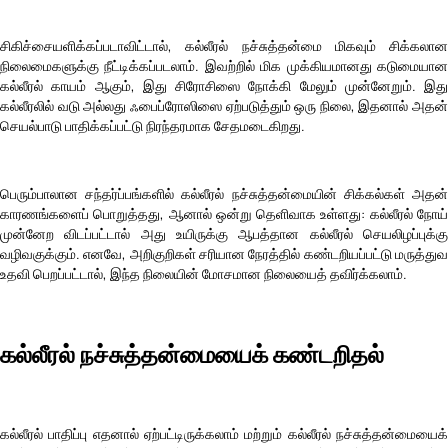
சிகிச்சையளிக்கப்படாவிட்டால், கல்லீரல் நச்சுத்தன்மை மிகவும் சிக்கலான
நிலைமைகளுக்கு நீட்டிக்கப்படலாம். இவற்றில் மிக முக்கியமானது கடுமையான
கல்லீரல் காயம் ஆகும், இது சிரோசிஸை நோக்கி மேலும் முன்னேறும். இது
கல்லீரலில் வடு அல்லது ஃபைப்ரோஸிஸை ஏற்படுத்தும் ஒரு நிலை, இதனால் அதன்
செயல்பாடு பாதிக்கப்பட்டு நிரந்தரமாக சேதமடைகிறது.
பெரும்பாலான சந்தர்ப்பங்களில் கல்லீரல் நச்சுத்தன்மையின் சிக்கல்கள் அதன்
காரணங்களைப் பொறுத்தது, ஆனால் ஒன்று தெளிவாக உள்ளது: கல்லீரல் நோய்
முன்னேற விடப்பட்டால் அது உயிருக்கு ஆபத்தான கல்லீரல் செயலிழப்புக்கு
வழிவகுக்கும். எனவே, அறிகுறிகள் சரியான நேரத்தில் கண்டறியப்பட்டு மருத்துவ
உதவி பெறப்பட்டால், இந்த நிலையின் மோசமான நிலையைத் தவிர்க்கலாம்.
கல்லீரல் நச்சுத்தன்மையைக் கண்டறிதல்
கல்லீரல் பாதிப்பு எதனால் ஏற்பட்டிருக்கலாம் மற்றும் கல்லீரல் நச்சுத்தன்மையைக்