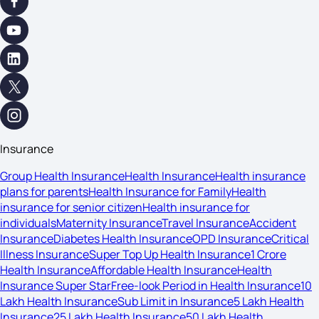
Insurance
Group Health Insurance
Health Insurance
Health insurance
plans for parents
Health Insurance for Family
Health
insurance for senior citizen
Health insurance for
individuals
Maternity Insurance
Travel Insurance
Accident
Insurance
Diabetes Health Insurance
OPD Insurance
Critical
Illness Insurance
Super Top Up Health Insurance
1 Crore
Health Insurance
Affordable Health Insurance
Health
Insurance Super Star
Free-look Period in Health Insurance
10
Lakh Health Insurance
Sub Limit in Insurance
5 Lakh Health
Insurance
25 Lakh Health Insurance
50 Lakh Health