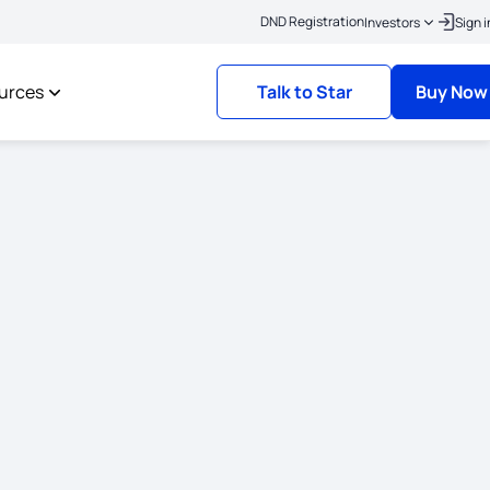
|
ere to link your KYC
Policies where the risk commencement date is on or after 
DND Registration
Investors
Sign i
urces
Talk to Star
Buy Now