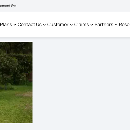
|
facilitate policyholders and complainants -
Click here to know more
Click h
 Plans
Contact Us
Customer
Claims
Partners
Reso