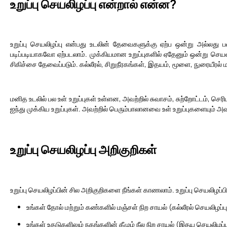
உறுப்பு செயலிழப்பு என்றால் என்ன?
உறுப்பு செயலிழப்பு என்பது உடலின் தேவைகளுக்கு ஏற்ப ஒன்று அல்லது 
படிப்படியாகவோ ஏற்படலாம். முக்கியமான உறுப்புகளில் ஏதேனும் ஒன்று செ
சிகிச்சை தேவைப்படும். கல்லீரல், சிறுநீரகங்கள், இதயம், மூளை, நுரையீரல் 
மனித உடலில் பல உள் உறுப்புகள் உள்ளன, அவற்றில் சுவாசம், சுற்றோட்டம், செ
ஐந்து முக்கிய உறுப்புகள். அவற்றில் பெரும்பாலானவை உள் உறுப்புகளையும் அ
உறுப்பு செயலிழப்பு அறிகுறிகள்
உறுப்பு செயலிழப்பின் சில அறிகுறிகளை நீங்கள் காணலாம். உறுப்பு செயலிழப்ப
உங்கள் தோல் மற்றும் கண்களில் மஞ்சள் நிற சாயல் (கல்லீரல் செயலிழ
உங்கள் உதடுகளிலும் நகங்களின் கீழும் நீல நிற சாயல் (இதய செயலி