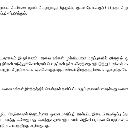
ுவை சிகிச்சை மூலம் அகற்றுவது (குறுகிய குடல் நோய்க்குறி) நிரந்தர சி
) ஏற்படுத்தும்.
்பட்டதாகவும் இருக்கலாம்; அவை உங்கள் முக்கியமான உறுப்புகளில் ஏதேனு
 நீங்கள் எடுத்துக்கொள்ளும் பொருட்கள் நச்சு விஷத்தை ஏற்படுத்தும். உங்கள் கல்
ரல் மற்றும் சிறுநீரகங்கள் ஒவ்வொரு நாளும் உங்கள் இரத்தத்தில் உள்ள குறைந்த
 அவை உங்கள் இரத்தத்தில் சென்றால் தனிப்பட்ட உறுப்புகளையோ அல்லது அனைத்
யலிழப்பு (ஆல்கஹால் தொடர்பான மூளை பாதிப்பு), நாள்பட்ட இதய செயலிழப்பு 
ள்பட்ட மருந்து அல்லது மது அருந்துவதால் ஏற்படலாம். அதிகப்படியான பொரு
ீரக காயத்திற்கு வழிவகுக்கும்.