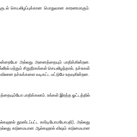
றுகுடல் செயலிழப்புக்கான பொதுவான காரணமாகும்.
ம் ஒன்றையோ அல்லது அனைத்தையும் பாதிக்கின்றன.
லீரல் மற்றும் சிறுநீரகங்கள் செயலிழந்தால், நச்சுகள்
 அளவிலான நச்சுக்களை வடிகட்ட மட்டுமே உதவுகின்றன.
தையும்யோ பாதிக்கலாம். உங்கள் இரத்த ஓட்டத்தில்
(ஆல்கஹால் தூண்டப்பட்ட கார்டியோமயோபதி), அல்லது
ட்கள் அல்லது கடுமையான ஆல்கஹால் விஷம் கடுமையான