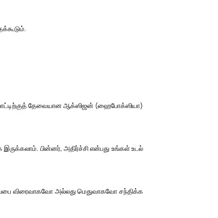
க்கூடும்.
ெயல்பாட்டிற்குத் தேவையான ஆக்ஸிஜன் (ஹைபோக்ஸியா)
ருக்கலாம். பின்னர், அதிர்ச்சி என்பது உங்கள் உடல்
சு இறப்பை விரைவாகவோ அல்லது மெதுவாகவோ சந்திக்க