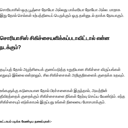
சொரியாசிஸ் ஒரு பூஞ்சை நோயோ அல்லது பாக்டீரியா நோயோ அல்ல. மாறாக
இது தோல் செல்கள் உற்பத்தியைப் பெருக்கும் ஒரு தன்னுடல் தாக்க நோயாகும்.
சொரியாசிஸ் சிகிச்சையளிக்கப்படாவிட்டால் என்ன
நடக்கும்?
தடிப்புத் தோல் அழற்சியைக் குணப்படுத்த உறுதியான சிகிச்சை விருப்பங்கள்
எதுவும் இல்லை என்றாலும், சில சிகிச்சைகள் அறிகுறிகளைக் குறைக்க உதவும்.
உங்களுக்கு கடுமையான தோல் பிரச்சனைகள் இருந்தால், அவற்றின்
தீவிரத்தைக் குறைக்கும் சிகிச்சைகளை நீங்கள் தேர்வு செய்ய வேண்டும். எந்த
சிகிச்சையும் எடுக்காமல் இருப்பது உங்கள் நிலையை மோசமாக்கும்.
கட்டாயம் படிக்க வேண்டிய தலைப்புகள்:-