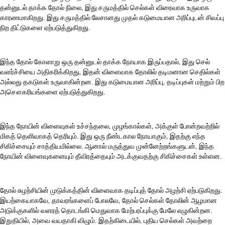
தன்னுடல் தாக்க தோல் நிலை, இது சருமத்தில் செல்கள் விரைவாக உருவாக
காரணமாகிறது. இது சருமத்தில் லேசானது முதல் கடுமையான அரிப்புடன் சிவப்பு
நிற திட்டுகளை ஏற்படுத்துகிறது.
இந்த தோல் கோளாறு ஒரு தன்னுடல் தாக்க நோயாக இருப்பதால், இது செல்
வளர்ச்சியை அதிகரிக்கிறது, இதன் விளைவாக தோலில் தடிமனான செதில்கள்
அல்லது தகடுகள் உருவாகின்றன. இது கடுமையான அரிப்பு, தடிப்புகள் மற்றும் பிற
அசௌகரியங்களை ஏற்படுத்துகிறது.
இந்த நோயின் விளைவுகள் உச்சந்தலை, முழங்கால்கள், அக்குள் போன்றவற்றில்
மிகத் தெளிவாகத் தெரியும். இது ஒரு நீண்டகால நோயாகும், இதற்கு எந்த
சிகிச்சையும் சாத்தியமில்லை. ஆனால் மருத்துவ முன்னேற்றங்களுடன், இந்த
நோயின் விளைவுகளையும் தீவிரத்தையும் அடக்குவதற்கு சிகிச்சைகள் உள்ளன.
தோல் சுழற்சியின் முடுக்கத்தின் விளைவாக தடிப்புத் தோல் அழற்சி ஏற்படுகிறது.
இயற்கையாகவே, தாவரங்களைப் போலவே, தோல் செல்கள் தோலின் ஆழமான
அடுக்குகளில் வளரத் தொடங்கி மெதுவாக மேற்பரப்புக்கு மேலே எழுகின்றன.
இறுதியில், அவை வயதாகி விழும். இதற்கிடையில், புதிய செல்கள் அவற்றை