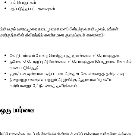
பால் பொருட்கள்
பதப்படுத்தப்பட்ட உணவுகள்
பின்வரும் உணவுமுறை நடைமுறைகளைப் பின்பற்றுவதன் மூலம், உங்கள்
அறிகுறிகளின் தீவிரத்தில் கணிசமான குறைப்பைக் காணலாம்:
கோழி மார்பகம் போன்ற மெலிந்த புரத மூலங்களை உட்கொள்ளுதல்.
ஒமேகா-3 கொழுப்பு அமிலங்களை உட்கொள்ளுதல் (பொதுவாக மீன்களில்
காணப்படுகிறது)
குளுட்டன் ஒவ்வாமை ஏற்பட்டால், அதை உட்கொள்வதைத் தவிர்க்கவும்.
நிறைவுற்ற உணவுகள் மற்றும் அழற்சிக்கு ஆதரவான பிற எளிய
கார்போஹைட்ரேட்டுகளைத் தவிர்க்கவும்.
ஒரு பார்வை
இப்போதைக்கு, தடிப்புத் தோல் அழற்சியைத் தடுப்பதற்கான வழிகளோ அல்லது