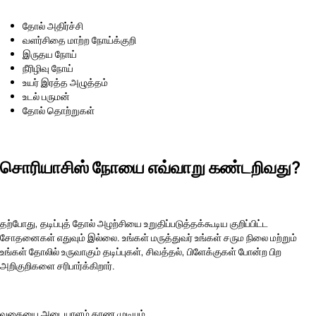
தோல் அதிர்ச்சி
வளர்சிதை மாற்ற நோய்க்குறி
இருதய நோய்
நீரிழிவு நோய்
உயர் இரத்த அழுத்தம்
உடல் பருமன்
தோல் தொற்றுகள்
சொரியாசிஸ் நோயை எவ்வாறு கண்டறிவது?
தற்போது, தடிப்புத் தோல் அழற்சியை உறுதிப்படுத்தக்கூடிய குறிப்பிட்ட
சோதனைகள் எதுவும் இல்லை. உங்கள் மருத்துவர் உங்கள் சரும நிலை மற்றும்
உங்கள் தோலில் உருவாகும் தடிப்புகள், சிவத்தல், பிளேக்குகள் போன்ற பிற
அறிகுறிகளை சரிபார்க்கிறார்.
வகையை அடையாளம் காண முடியும்