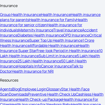
Insurance
Group Health Insurance
Health Insurance
Health insurance
plans for parents
Health Insurance for Family
Health
insurance for senior citizen
Health insurance for
individuals
Maternity Insurance
Travel Insurance
Accident
Insurance
Diabetes Health Insurance
OPD Insurance
Critical
Illness Insurance
Super Top Up Health Insurance
1 Crore
Health Insurance
Affordable Health Insurance
Health
Insurance Super Star
Free-look Period in Health Insurance
10
Lakh Health Insurance
Sub Limit in Insurance
5 Lakh Health
Insurance
25 Lakh Health Insurance
50 Lakh Health
Insurance
Hospitals Info
Cancer Insurance
Talk to
Doctor
Health Insurance for NRI
Resources
Agents
Blog
Employee Login
Glossary
Star Health Face
Scan
Downloads
Preventive Health Check Up
Cashless Health
Insurance
Health Check-up Package
Health Insurance For
Cities
Health Insurance For Newborn Baby
Health Insurance