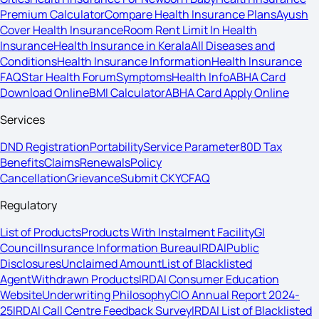
Premium Calculator
Compare Health Insurance Plans
Ayush
Cover Health Insurance
Room Rent Limit In Health
Insurance
Health Insurance in Kerala
All Diseases and
Conditions
Health Insurance Information
Health Insurance
FAQ
Star Health Forum
Symptoms
Health Info
ABHA Card
Download Online
BMI Calculator
ABHA Card Apply Online
Services
DND Registration
Portability
Service Parameter
80D Tax
Benefits
Claims
Renewals
Policy
Cancellation
Grievance
Submit CKYC
FAQ
Regulatory
List of Products
Products With Instalment Facility
GI
Council
Insurance Information Bureau
IRDAI
Public
Disclosures
Unclaimed Amount
List of Blacklisted
Agent
Withdrawn Products
IRDAI Consumer Education
Website
Underwriting Philosophy
CIO Annual Report 2024-
25
IRDAI Call Centre Feedback Survey
IRDAI List of Blacklisted