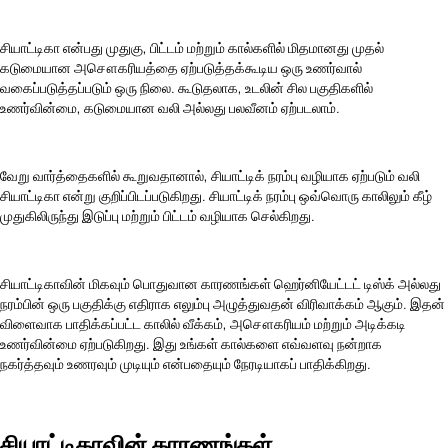
சியாட்டிகா என்பது முதுகு, பிட்டம் மற்றும் கால்களில் மிதமானது முதல்
கடுமையான அசௌகரியத்தை ஏற்படுத்தக்கூடிய ஒரு உணர்வால்
வகைப்படுத்தப்படும் ஒரு நிலை. கூடுதலாக, உடலின் சில பகுதிகளில்
உணர்வின்மை, கடுமையான வலி அல்லது பலவீனம் ஏற்படலாம்.
வேறு வார்த்தைகளில் கூறுவதானால், சியாட்டிக் நரம்பு வழியாக ஏற்படும் வலி
சியாட்டிகா என்று குறிப்பிடப்படுகிறது. சியாட்டிக் நரம்பு ஒவ்வொரு காலிலும் கீழ்
முதுகிலிருந்து இடுப்பு மற்றும் பிட்டம் வழியாக செல்கிறது.
சியாட்டிகாவின் மிகவும் பொதுவான காரணங்கள் ஹெர்னியேட்டட் டிஸ்க் அல்லது
நரம்பின் ஒரு பகுதிக்கு எதிராக எலும்பு அழுத்துவதன் விரிவாக்கம் ஆகும். இதன்
விளைவாக பாதிக்கப்பட்ட காலில் வீக்கம், அசௌகரியம் மற்றும் அடிக்கடி
உணர்வின்மை ஏற்படுகிறது. இது உங்கள் கால்களை எவ்வளவு நன்றாக
நகர்த்தவும் உணரவும் முடியும் என்பதையும் நேரடியாகப் பாதிக்கிறது.
சியாட்டிகாவின் காரணங்கள்