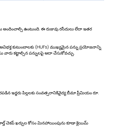
ుజువును అందించాల్సి ఉంటుంది. ఈ రుజువు రసీదులు లేదా ఇతర
ందూ అవిభక్త కుటుంబాలకు (HUFs) ముఖ్యమైన పన్ను ప్రయోజనాన్ని
యు వారు కట్టాల్సిన పన్నులపై ఆదా చేసుకోవచ్చు.
పడిన ఇద్దరు పిల్లలకు సంవత్సరానికివైద్య బీమా ప్రీమియం రూ.
 హెల్త్ చెకప్ ఖర్చుల కోసం మినహాయింపును కూడా క్లెయిమ్