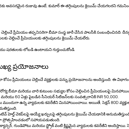
పునకు అవసరమైన రుజువు ఉంటే, కుమార్ ఈ తగ్గింపులను క్లెయిమ్ చేయగలరని గమని
్లించే ప్రీమియం తప్పనిసరిగా బీమా సంస్థ జారీ చేసిన పాలసీకి సంబంధించినది. దీనర్థం
కు చెల్లించే ప్రీమియంలకు తగ్గింపులను క్లెయిమ్ చేయలేరు.
 మరియు షరతులకు లోబడి ఉంటాయని గుర్తుంచుకోండి.
ముఖ్య ప్రయోజనాలు
 కోసం ప్రీమియంలు చెల్లించే వ్యక్తులకు పన్ను ప్రయోజనాలను అందిస్తుంది. ఈ విభ
త ఆరోగ్య బీమా మరియు వారి కుటుంబ సభ్యుల కోసం చెల్లించిన ప్రీమియంలపై మినహా
0 మరియు 60 ఏళ్లు పైబడిన సీనియర్ సిటిజన్‌లకు సంవత్సరానికి INR 50,000.
 ముందుగా ఉన్న వ్యాధులకు కవరేజీని మినహాయించాయి. అయితే, సెక్షన్ 80D వ్యక్తుల
తిస్తుంది.
రివెంటివ్ హెల్త్ చెకప్‌లపై అయ్యే ఖర్చులపై తగ్గింపులను క్లెయిమ్ చేయడానికి అనుమతిస్త
ేలా ప్రోత్సహించడంలో సహాయపడుతుంది.
ాన్సర్, గుండెపోటు మరియు స్ట్రోక్ వంటి క్లిష్టమైన వ్యాధులకు కవరేజీని అందిస్తాయి. స