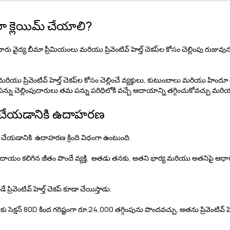
ా క్లెయిమ్ చేయాలి?
ింపుదారు వైద్య బీమా ప్రీమియంలు మరియు ప్రివెంటివ్ హెల్త్ చెకప్‌ల కోసం చెల్లింపు ర
రియు ప్రివెంటివ్ హెల్త్ చెకప్‌ల కోసం చెల్లించే వ్యక్తులు, కుటుంబాలు మరియు హి
ా, పన్ను చెల్లింపుదారులు తమ పన్ను పరిధిలోకి వచ్చే ఆదాయాన్ని తగ్గించుకోవచ్చు మరి
యిమ్ చేయడానికి ఉదాహరణ
మ్ చేయడానికి ఉదాహరణ క్రింది విధంగా ఉంటుంది.
చే ఆదాయం కలిగిన జీతం పొందే వ్యక్తి. అతడు తనకు, అతని భార్య మరియు అతనిపై ఆధార
ెంటివ్ హెల్త్ చెకప్‌ కూడా చేయిస్తాడు.
కు సెక్షన్ 80D కింద గరిష్టంగా రూ.24,000 తగ్గింపును పొందవచ్చు. అతను ప్రివెంటివ్