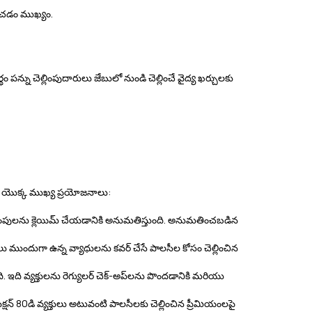
ంచడం ముఖ్యం.
 పన్ను చెల్లింపుదారులు జేబులో నుండి చెల్లించే వైద్య ఖర్చులకు
ాగం యొక్క ముఖ్య ప్రయోజనాలు:
యింపులను క్లెయిమ్ చేయడానికి అనుమతిస్తుంది. అనుమతించబడిన
ు ముందుగా ఉన్న వ్యాధులను కవర్ చేసే పాలసీల కోసం చెల్లించిన
ుంది. ఇది వ్యక్తులను రెగ్యులర్ చెక్-అప్‌లను పొందడానికి మరియు
ెక్షన్ 80డి వ్యక్తులు అటువంటి పాలసీలకు చెల్లించిన ప్రీమియంలపై