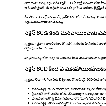
ఆదాయపు పన్ను చట్టంలోని సెక్షన్ 80D ఏ వ్యక్తి అయినా లేదా 
అనుమతిస్తుంది. ఈ తగ్గింపు టాప్-అప్ ప్లాన్‌లు మరియు క్లిష్టమ
మీ కోసం ఒక
హెల్త్ ఇన్సూరెన్స్
ప్లాన్‌ని కొనుగోలు చేయడంపై మిన
తగ్గింపులను కూడా పొందవచ్చు.
సెక్షన్ 80డి కింద మినహాయింపుకు ఎవ
వ్యక్తులు (ప్రవాస భారతీయులతో సహా) మరియు హెచ్‌యుఎఫ్‌లలోని 
చెల్లింపుదారుల వర్గాలు.
వ్యాపార సంస్థ లేదా సంస్థ ఈ నిబంధన కింద మినహాయింపును క్ల
సెక్షన్ 80D కింద ఏ మినహాయింపులకు
వ్యక్తులు లేదా HUFలు కింది చెల్లింపుల కోసం సెక్షన్ 80D కింద తగ
సదరు వ్యక్తి, జీవిత భాగస్వామి, ఆధారపడిన పిల్లలు లేదా 
ప్రివెంటివ్ హెల్త్ చెకప్‌ల కోసం చేసిన ఖర్చులకు గరిష్టంగా 
ఎటువంటి ఆరోగ్య బీమా పథకాలు లేని నివాసి సీనియర్ సిటిజన
సదరు వ్యక్తి, జీవిత భాగస్వామి మరియు ఆధారపడిన పిల్లలు క