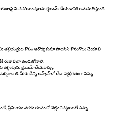
ప్రీమియంలపై మినహాయింపులను క్లెయిమ్ చేయడానికి అనుమతిస్తుంది.
ీ తల్లిదండ్రుల కోసం ఆరోగ్య బీమా పాలసీని కొనుగోలు చేయాలి.
జీకి రుజువుగా ఉంచుకోవాలి.
ు తగ్గింపును క్లెయిమ్ చేయవచ్చు.
చాలి. మీరు దీన్ని ఆన్‌లైన్‌లో లేదా వ్యక్తిగతంగా పన్ను
టే, ప్రీమియం నగదు రూపంలో చెల్లించినట్లయితే పన్ను