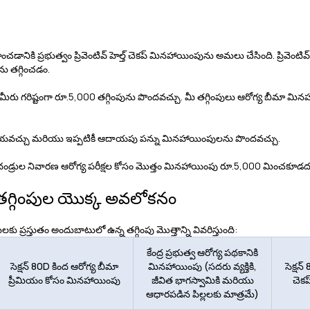
ికి ప్రభుత్వం ప్రివెంటివ్ హెల్త్ చెకప్ మినహాయింపును అమలు చేసింది. ప్రివెంటివ్ హె
ను తగ్గించడం.
మొత్తానికి మీరు గరిష్టంగా రూ.5,000 తగ్గింపును పొందవచ్చు. మీ తగ్గింపులు ఆరోగ్య బీ
పులు చేయవచ్చు మరియు ఇప్పటికీ ఆదాయపు పన్ను మినహాయింపులను పొందవచ్చు.
్లిదండ్రుల నివారణ ఆరోగ్య పరీక్షల కోసం మొత్తం మినహాయింపు రూ.5,000 మించకూడద
 తగ్గింపుల యొక్క అవలోకనం
రులకు ప్రస్తుతం అందుబాటులో ఉన్న తగ్గింపు మొత్తాన్ని వివరిస్తుంది:
కేంద్ర ప్రభుత్వ ఆరోగ్య పథకానికి
సెక్షన్ 80D కింద ఆరోగ్య బీమా
మినహాయింపు (సదరు వ్యక్తికి,
సెక్షన్
ప్రీమియం కోసం మినహాయింపు
జీవిత భాగస్వామికి మరియు
చెక
ఆధారపడిన పిల్లలకు మాత్రమే)