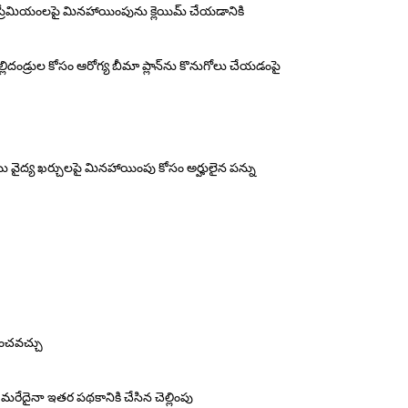
 ప్రీమియంలపై మినహాయింపును క్లెయిమ్ చేయడానికి
్లిదండ్రుల
కోసం ఆరోగ్య బీమా ప్లాన్‌ను కొనుగోలు చేయడంపై
ు వైద్య ఖర్చులపై మినహాయింపు కోసం అర్హులైన పన్ను
ించవచ్చు
 మరేదైనా ఇతర పథకానికి చేసిన చెల్లింపు