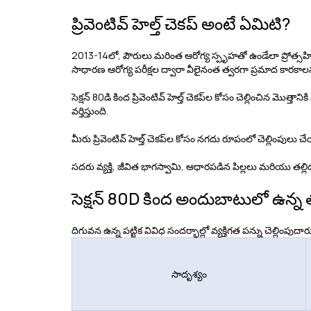
ప్రివెంటివ్ హెల్త్ చెకప్ అంటే ఏమిటి?
2013-14లో, పౌరులు మరింత ఆరోగ్య స్పృహతో ఉండేలా ప్రోత్సహించడాన
సాధారణ ఆరోగ్య పరీక్షల ద్వారా వీలైనంత త్వరగా ప్రమాద కారకాల
సెక్షన్ 80డి కింద ప్రివెంటివ్ హెల్త్ చెకప్‌ల కోసం చెల్లించిన 
వర్తిస్తుంది.
మీరు ప్రివెంటివ్ హెల్త్ చెకప్‌ల కోసం నగదు రూపంలో చెల్లిం
సదరు వ్యక్తి, జీవిత భాగస్వామి, ఆధారపడిన పిల్లలు మరియు తల
సెక్షన్ 80D కింద అందుబాటులో ఉన్న
దిగువన ఉన్న పట్టిక వివిధ సందర్భాల్లో వ్యక్తిగత పన్ను చెల్లింపుదా
సాదృశ్యం