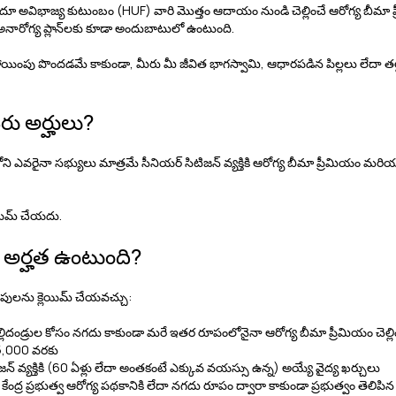
హిందూ అవిభాజ్య కుటుంబం (HUF) వారి మొత్తం ఆదాయం నుండి చెల్లించే ఆరోగ్య బీమా
ైన అనారోగ్య ప్లాన్‌లకు కూడా అందుబాటులో ఉంటుంది.
హాయింపు పొందడమే కాకుండా, మీరు మీ జీవిత భాగస్వామి, ఆధారపడిన పిల్లలు లేదా
తల
రు అర్హులు?
ఎవరైనా సభ్యులు మాత్రమే సీనియర్ సిటిజన్ వ్యక్తికి ఆరోగ్య బీమా ప్రీమియం మరియ
ెయిమ్ చేయదు.
 అర్హత ఉంటుంది?
్గింపులను క్లెయిమ్ చేయవచ్చు:
తల్లిదండ్రుల కోసం నగదు కాకుండా మరే ఇతర రూపంలోనైనా ఆరోగ్య బీమా ప్రీమియం చెల్ల
రూ.5,000 వరకు
్ వ్యక్తికి (60 ఏళ్లు లేదా అంతకంటే ఎక్కువ వయస్సు ఉన్న) అయ్యే వైద్య ఖర్చులు
ేంద్ర ప్రభుత్వ ఆరోగ్య పథకానికి లేదా నగదు రూపం ద్వారా కాకుండా ప్రభుత్వం తెలిపిన