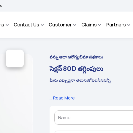
BHAROSA - An Integrated Grievance Management System to facilitate the policyhold
ns
Contact Us
Customer
Claims
Partners
పన్ను ఆదా ఆరోగ్య బీమా పథకాలు
సెక్షన్ 80D తగ్గింపులు
మీరు ఎప్పుడైనా తెలుసుకోవలసినవన్నీ
... Read More