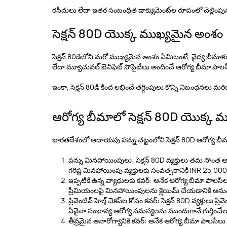
రసీదులు లేదా ఇతర సంబంధిత డాక్యుమెంట్‌ల రూపంలో చెల్లిం
సెక్షన్ 80D యొక్క ముఖ్యమైన అంశం
సెక్షన్ 80డిలోని మరో ముఖ్యమైన అంశం ఏమిటంటే, వైద్య బీమాకు చెల
లేదా మ్యూచువల్ బెనిఫిట్ సొసైటీలు అందించే ఆరోగ్య బీమా పాలసీల
ఇంకా, సెక్షన్ 80డి కింద లభించే తగ్గింపులు కొన్ని నిబంధనలు
ఆరోగ్య బీమాలో సెక్షన్ 80D యొక్క 
భారతదేశంలో ఆదాయపు పన్ను చట్టంలోని సెక్షన్ 80D ఆరోగ్య బీమా
పన్ను మినహాయింపులు:
సెక్షన్ 80D వ్యక్తులు తమ సొం
గరిష్ట మినహాయింపు వ్యక్తులకు సంవత్సరానికి INR 25,00
ఇప్పటికే ఉన్న వ్యాధులకు కవర్:
అనేక ఆరోగ్య బీమా పాలసీలు
ప్రీమియంలపై మినహాయింపులను క్లెయిమ్ చేయడానికి అనుమ
ప్రివెంటివ్ హెల్త్ చెకప్‌ల కోసం కవర్:
సెక్షన్ 80D వ్యక్తులు ప్
ఏవైనా సంభావ్య ఆరోగ్య సమస్యలను ముందుగానే గుర్తించ
తీవ్రమైన అనారోగ్యానికి కవర్:
అనేక ఆరోగ్య బీమా పాలసీలు క్య