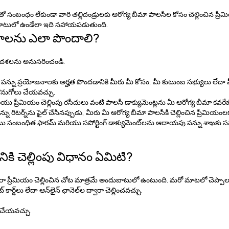
్సుతో సంబంధం లేకుండా వారి తల్లిదండ్రులకు ఆరోగ్య బీమా పాలసీల కోసం చెల్లించిన 
ుబాటులో ఉండేలా ఇది సహాయపడుతుంది.
జనాలను ఎలా పొందాలి?
ింది దశలను అనుసరించండి.
ంద పన్ను ప్రయోజనాలకు అర్హత పొందడానికి మీరు మీ కోసం, మీ కుటుంబ సభ్యులు లేదా మ
 కొనుగోలు చేయవచ్చు.
మరియు ప్రీమియం చెల్లింపు రసీదులు వంటి పాలసీ డాక్యుమెంట్లను మీ ఆరోగ్య బీమా కవరే
రిటర్న్‌ను ఫైల్ చేసినప్పుడు, మీరు మీ ఆరోగ్య బీమా పాలసీకి చెల్లించిన ప్రీమియంలక
ాటు సంబంధిత ఫారమ్ మరియు సపోర్టింగ్ డాక్యుమెంట్‌లను ఆదాయపు పన్ను శాఖకు సమర్పిం
నికి చెల్లింపు విధానం ఏమిటి?
రా ప్రీమియం చెల్లించిన చోట మాత్రమే అందుబాటులో ఉంటుంది. మరో మాటలో చెప్పాలం
 కార్డ్‌లు లేదా ఆన్‌లైన్ ఛానెల్‌ల ద్వారా చెల్లించవచ్చు.
ో చేయవచ్చు.