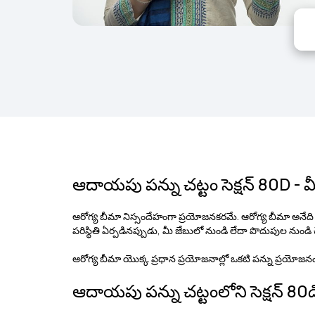
ఆదాయపు పన్ను చట్టం సెక్షన్ 80D - 
ఆరోగ్య బీమా నిస్సందేహంగా ప్రయోజనకరమే. ఆరోగ్య బీమా అనేది
పరిస్థితి ఏర్పడినప్పుడు, మీ జేబులో నుండి లేదా పొదుపుల నుండి
ఆరోగ్య బీమా యొక్క ప్రధాన ప్రయోజనాల్లో ఒకటి పన్ను ప్రయోజన
ఆదాయపు పన్ను చట్టంలోని సెక్షన్ 80