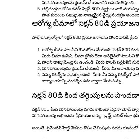
మినహాయింపులను క్లెయిమ్ చేయడానికి అనుమతిస్తుంది.
తల్లిదండ్రుల కోసం కవర్:
సెక్షన్ 80D వ్యక్తులు వారి వయస
పాత కుటుంబ సభ్యులకు నాణ్యమైన వైద్య సంరక్షణ అంద
ఆరోగ్య బీమాలో సెక్షన్ 80డి ప్రయో
హెల్త్ ఇన్సూరెన్స్‌లో సెక్షన్ 80D ప్రయోజనాలను పొందడానికి, క్ర
ఆరోగ్య బీమా పాలసీని కొనుగోలు చేయండి:
సెక్షన్ 80D కి
మీరు బీమా కంపెనీ, బీమా బ్రోకర్ లేదా ఆన్‌లైన్‌లో పాలసీని
పాలసీ డాక్యుమెంట్లను ఉంచండి:
మీరు పాలసీ సర్టిఫికేట్ 
మినహాయింపును క్లెయిమ్ చేయండి:
మీరు మీ ఆదాయపు పన్ను 
పన్ను రిటర్న్‌ను సమర్పించండి:
మీరు మీ పన్ను రిటర్న్‌తో ప
కార్యాలయాన్ని సందర్శించడం ద్వారా చేయవచ్చు.
సెక్షన్ 80డి కింద తగ్గింపులను పొందడా
సెక్షన్ 80D కింద మినహాయింపు నగదు కాకుండా ఏదైనా మోడ్ ద్వా
మినహాయింపు లభించదు. ప్రీమియం చెక్కు, డ్రాఫ్ట్, డెబిట్ లేదా క్రెడిట్
అయితే, ప్రివెంటివ్ హెల్త్ చెకప్‌ల కోసం చెల్లింపును నగదు రూపంల