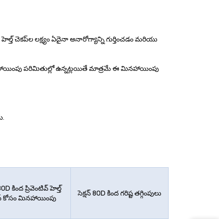
ల్త్ చెకప్‌ల లక్ష్యం ఏదైనా అనారోగ్యాన్ని గుర్తించడం మరియు
మా మినహాయింపు పరిమితుల్లో ఉన్నట్లయితే మాత్రమే ఈ మినహాయింపు
ు.
 80D కింద ప్రివెంటివ్ హెల్త్
సెక్షన్ 80D కింద గరిష్ట తగ్గింపులు
ప్ కోసం మినహాయింపు