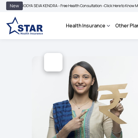
|
New
ROGYA SEVA KENDRA - Free Health Consultation -
Click Here to Know More
BIMA 
Health Insurance
Other Pla