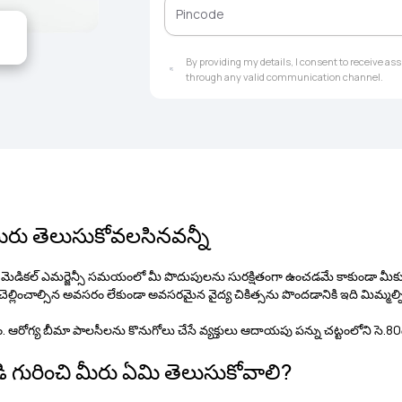
By providing my details, I consent to receive a
through any valid communication channel.
మీరు తెలుసుకోవలసినవన్నీ
 మెడికల్ ఎమర్జెన్సీ సమయంలో మీ పొదుపులను సురక్షితంగా ఉంచడమే కాకుండా మీకు
 చెల్లించాల్సిన అవసరం లేకుండా అవసరమైన వైద్య చికిత్సను పొందడానికి ఇది మిమ్మల్న
ం. ఆరోగ్య బీమా పాలసీలను కొనుగోలు చేసే
వ్యక్తులు ఆదాయపు
పన్ను చట్టంలోని సె.8
డి గురించి మీరు ఏమి తెలుసుకోవాలి?