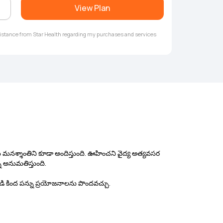
View Plan
ssistance from Star Health regarding my purchases and services
 మనశ్శాంతిని కూడా అందిస్తుంది. ఊహించని వైద్య అత్యవసర
ి అనుమతిస్తుంది.
0డి కింద పన్ను ప్రయోజనాలను పొందవచ్చు.