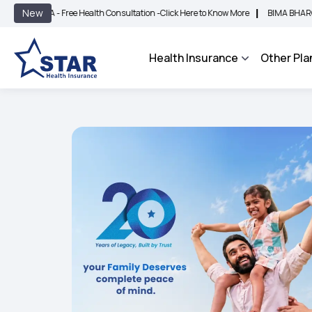
|
New
 Free Health Consultation -
Click Here to Know More
BIMA BHAROSA - An Integra
Health Insurance
Other Pla