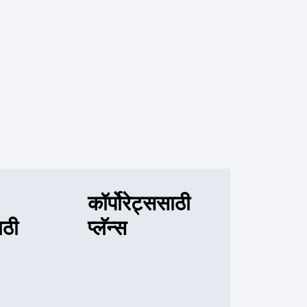
कॉर्पोरेट्ससाठी
ाठी
प्लॅन्स