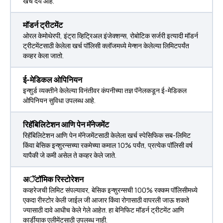
खर्च देय आहे.
मॉडर्न ट्रीटमेंट
ओरल केमोथेरपी, इंट्रा व्हिट्रिअल इंजेक्शन्स, रोबोटिक सर्जरी इत्यादी मॉडर्न
ट्रीटमेंटसाठी केलेला खर्च पॉलिसी क्लॉजमध्ये मेन्शन केलेल्या लिमिटपर्यंत
कव्हर केला जातो.
ई-मेडिकल ओपिनियन
इन्शुर्ड व्यक्तीने केलेल्या विनंतीवर कंपनीच्या तज्ञ पॅनेलकडून ई-मेडिकल
ओपिनियन सुविधा उपलब्ध आहे.
रिहॅबिलिटेशन आणि पेन मॅनेजमेंट
रिहॅबिलिटेशन आणि पेन मॅनेजमेंटसाठी केलेला खर्च स्पेसिफिक सब-लिमिट
किंवा बेसिक इन्शुरन्सच्या रकमेच्या कमाल 10% पर्यंत, प्रत्येक पॉलिसी वर्ष
यापैकी जे कमी असेल ते कव्हर केले जाते.
अॅटॉमिक रिस्टोरेशन
कव्हरेजची लिमिट संपल्यावर, बेसिक इन्शुरन्सची 100% रक्कम पॉलिसीमध्ये
एकदा रीस्टोर केली जाईल जी आजार किंवा रोगासाठी वापरली जाऊ शकते
ज्यासाठी दावे आधीच केले गेले आहेत. हा बेनिफिट मॉडर्न ट्रीटमेंट आणि
कार्डीयाक एलीमेंटसाठी उपलब्ध नाही.