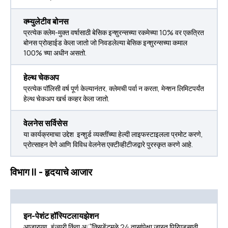
क्म्युलेटीव बोनस
प्रत्येक क्लेम-मुक्त वर्षासाठी बेसिक इन्शुरन्सच्या रकमेच्या 10% वर एकत्रित
बोनस प्रोव्हाईड केला जातो जो निवडलेल्या बेसिक इन्शुरन्सच्या कमाल
100% च्या अधीन असतो.
हेल्थ चेकअप
प्रत्येक पॉलिसी वर्ष पूर्ण केल्यानंतर, क्लेमची पर्वा न करता, मेन्शन लिमिटपर्यंत
हेल्थ चेकअप खर्च कव्हर केला जातो.
वेलनेस सर्विसेस
या कार्यक्रमाचा उद्देश इन्शुर्ड व्यक्तींच्या हेल्दी लाइफस्टाइलला प्रमोट करणे,
प्रोत्साहन देणे आणि विविध वेलनेस एक्टीव्हीटीजद्वारे पुरस्कृत करणे आहे.
विभाग II - हृदयाचे आजार
इन-पेशंट हॉस्पिटलायझेशन
आजारपण, इंज्युरी किंवा अॅक्सिडेंटमुळे 24 तासांपेक्षा जास्त पिरिएडसाठी