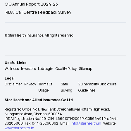
CIO Annual Report 2024-25
IRDAI Call Centre Feedback Survey
© Star Health Insurance. All rights reserved.
Useful Links
Wellness
Investors
Lab Login
Quality Policy
Sitemap
Legal
Disclaimer
Privacy
Terms Of
Safe
Vulnerability Disclosure
Usage
Buying
Guidelines
Star Health and Allied Insurance Co Ltd
Registered Office: No 1, New Tank Street, Valluvarkottam High Road,
Nungambakkam, Chennai 600034
IRDAI Registration No: 129 | CIN : L66010TN2005PLC056649 | Ph: 044-
28288800 | Fax: 044-28260062 | Email:
info@starhealth.in
| Website:
www.starhealth.in