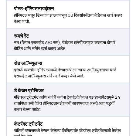
पोस्ट-हॉस्पिटलायझेशन
हॉस्पिटल मधून डिस्चार्ज झाल्यापासून 60 दिवसांपर्यंतचा मेडिकल खर्च कव्हर
केला जातो.
रूमचे रेंट
रुम (सिंगल प्रायव्हेट A/C रूम), पेशंटला हॉस्पीटलाइज करताना होणारे
बोर्डिंग आणि नर्सिंग खर्च कव्हर आहेत.
रोड अॅम्ब्युलन्स
इन्शर्ड व्यक्तीला हॉस्पिटलमध्ये नेण्यासाठी लागणाऱ्या अॅम्ब्युलन्सचा चार्ज
प्रायव्हेट अॅम्ब्युलन्स सर्विसद्वारे कव्हर केले जाते.
डे केअर प्रोसिजर
मेडिकल ट्रीटमेंट आणि सर्जरी ज्यांना टेक्नोलोजिकल एडव्हान्समेंटसमुळे 24
तासांपेक्षा कमी वेळेत हॉस्पिटलायझेशनची आवश्यकता असते अशा पद्धतीं
कव्हर केल्या आहेत.
कॅटरॅक्ट ट्रीटमेंट
पॉलिसी क्लॉजमध्ये मेन्शन केलेल्या लिमिटपर्यंत कॅटरॅक्ट ट्रीटमेंटसाठी केलेला