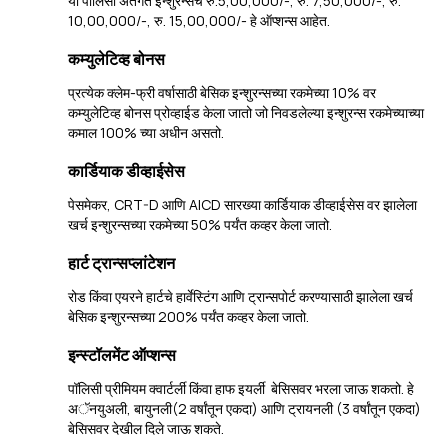
या पॉलिसी अंतर्गत इन्शुरन्सचे रु.5,00,000/-, रु. 7,50,000/-, रु.
10,00,000/-, रु. 15,00,000/- हे ऑप्शन्स आहेत.
कम्युलेटिव्ह बोनस
प्रत्येक क्लेम-फ्री वर्षासाठी बेसिक इन्शुरन्सच्या रकमेच्या 10% वर
कम्युलेटिव्ह बोनस प्रोव्हाईड केला जातो जो निवडलेल्या इन्शुरन्स रकमेच्याच्या
कमाल 100% च्या अधीन असतो.
कार्डियाक डीव्हाईसेस
पेसमेकर, CRT-D आणि AICD सारख्या कार्डियाक डीव्हाईसेस वर झालेला
खर्च इन्शुरन्सच्या रकमेच्या 50% पर्यंत कव्हर केला जातो.
हार्ट ट्रान्सप्लांटेशन
रोड किंवा एयरने हार्टचे हार्वेस्टिंग आणि ट्रान्सपोर्ट करण्यासाठी झालेला खर्च
बेसिक इन्शुरन्सच्या 200% पर्यंत कव्हर केला जातो.
इन्स्टॉलमेंट ऑप्शन्स
पॉलिसी प्रीमियम क्वार्टर्ली किंवा हाफ इयर्ली बेसिसवर भरला जाऊ शकतो. हे
अॅनयुअली, बायुनली(2 वर्षांतून एकदा) आणि ट्रायनली (3 वर्षांतून एकदा)
बेसिसवर देखील दिले जाऊ शकते.