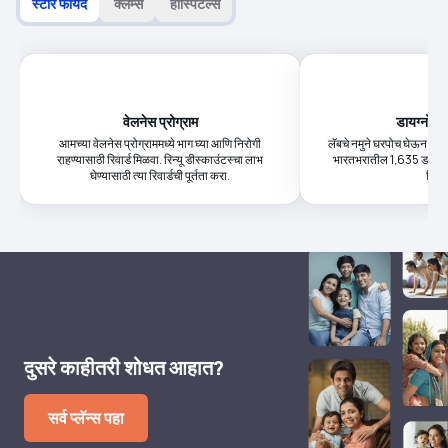
स्टार फायदे
क्लेम्स
हॉस्पिटल्स
वेलनेस प्रोग्राम
डायग्नोस्ट
आमच्या वेलनेस प्रोग्राममध्ये भाग घ्या आणि निरोगी
लॅबचे नमुने घरपोच घेऊन आण
राहण्यासाठी रिवार्ड मिळवा. रिन्यू डीस्काउंटस्चा लाभ
भारतभरातील 1,635 डायग्नोस्
घेण्यासाठी त्या रिवार्डची पूर्तता करा.
मिळव
दुसरे काहीतरी शोधत आहात?
सर्व प्लॅन्स पहा