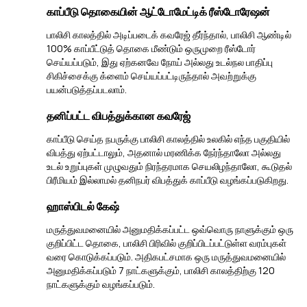
காப்பீடு தொகையின் ஆட்டோமேட்டிக் ரீஸ்டோரேஷன்
பாலிசி காலத்தில் அடிப்படைக் கவரேஜ் தீர்ந்தால், பாலிசி ஆண்டில்
100% காப்பீட்டுத் தொகை மீண்டும் ஒருமுறை ரீஸ்டோர்
செய்யப்படும், இது ஏற்கனவே நோய் அல்லது உடல்நல பாதிப்பு
சிகிச்சைக்கு க்ளைம் செய்யப்பட்டிருந்தால் அவற்றுக்கு
பயன்படுத்தப்படலாம்.
தனிப்பட்ட விபத்துக்கான கவரேஜ்
காப்பீடு செய்த நபருக்கு பாலிசி காலத்தில் உலகில் எந்த பகுதியில்
விபத்து ஏற்பட்டாலும், அதனால் மரணிக்க நேர்ந்தாலோ அல்லது
உடல் உறுப்புகள் முழுவதும் நிரந்தரமாக செயலிழந்தாலோ, கூடுதல்
பிரீமியம் இல்லாமல் தனிநபர் விபத்துக் காப்பீடு வழங்கப்படுகிறது.
ஹாஸ்பிடல் கேஷ்
மருத்துவமனையில் அனுமதிக்கப்பட்ட ஒவ்வொரு நாளுக்கும் ஒரு
குறிப்பிட்ட தொகை, பாலிசி பிரிவில் குறிப்பிடப்பட்டுள்ள வரம்புகள்
வரை கொடுக்கப்படும். அதிகபட்சமாக ஒரு மருத்துவமனையில்
அனுமதிக்கப்படும் 7 நாட்களுக்கும், பாலிசி காலத்திற்கு 120
நாட்களுக்கும் வழங்கப்படும்.