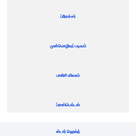
ப்ரோச்சர்
முன்மொழிவுப் படிவம்
பாலிசி விவரம்
ப்ராஸ்பெக்டஸ்
ஸ்டார் ஹெல்த்