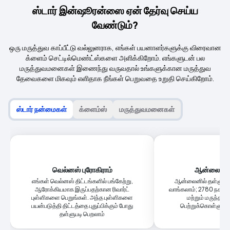
ஸ்டார் இன்ஷூரன்ஸை ஏன் தேர்வு செய்ய
வேண்டும்?
ஒரு மருத்துவ காப்பீட்டு வல்லுனராக, எங்கள் பயனாளர்களுக்கு விரைவான
க்ளைம் செட்டில்மெண்ட்ஸ்களை அளிக்கிறோம். எங்களுடன் பல
மருத்துவமனைகள் இணைந்து வருவதால் உங்களுக்கான மருத்துவ
தேவைகளை மிகவும் எளிதாக நீங்கள் பெறுவதை உறுதி செய்கிறோம்.
ஸ்டார் நன்மைகள்
க்ளைம்ஸ்
மருத்துவமனைகள்
வெல்னஸ் புரோகிராம்
ஆன்லைன் ம
எங்கள் வெல்னஸ் திட்டங்களில் பங்கேற்று,
ஆன்லைனில் தள்ளுபடி
ஆரோக்கியமாக இருப்பதற்கான ரிவார்ட்
வாங்கலாம்; 2780 நகரங
புள்ளிகளை பெறுங்கள். அந்த புள்ளிகளை
மற்றும் மருந்தகத
பயன்படுத்தி திட்டத்தை புதுப்பிக்கும் போது
பெற்றுக்கொள்ளும்
தள்ளுபடி பெறலாம்