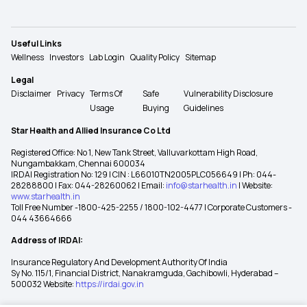
Useful Links
Wellness
Investors
Lab Login
Quality Policy
Sitemap
Legal
Disclaimer
Privacy
Terms Of
Safe
Vulnerability Disclosure
Usage
Buying
Guidelines
Star Health and Allied Insurance Co Ltd
Registered Office: No 1, New Tank Street, Valluvarkottam High Road,
Nungambakkam, Chennai 600034
IRDAI Registration No: 129 | CIN : L66010TN2005PLC056649 | Ph: 044-
28288800 | Fax: 044-28260062 | Email:
info@starhealth.in
| Website:
www.starhealth.in
Toll Free Number -1800-425-2255 / 1800-102-4477 | Corporate Customers -
044 43664666
Address of IRDAI:
Insurance Regulatory And Development Authority Of India
Sy No. 115/1, Financial District, Nanakramguda, Gachibowli, Hyderabad –
500032 Website:
https://irdai.gov.in