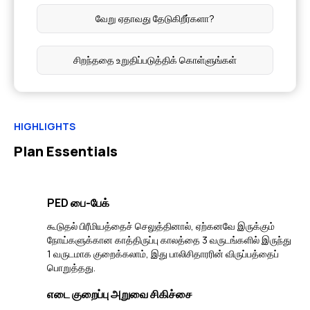
வேறு ஏதாவது தேடுகிறீர்களா?
சிறந்ததை உறுதிப்படுத்திக் கொள்ளுங்கள்
HIGHLIGHTS
Plan Essentials
PED பை-பேக்
கூடுதல் பிரீமியத்தைச் செலுத்தினால், ஏற்கனவே இருக்கும்
நோய்களுக்கான காத்திருப்பு காலத்தை 3 வருடங்களில் இருந்து
1 வருடமாக குறைக்கலாம், இது பாலிசிதாரரின் விருப்பத்தைப்
பொறுத்தது.
எடை குறைப்பு அறுவை சிகிச்சை