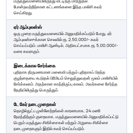
மருத்துவமனையிலிருந்து வீட்டிற்கு மாற்றுதல்
போன்றவற்றிற்கான கட்டணங்களை இந்த பாலிசி கவர்
செய்கிறது.
ஏர் ஆம்புலன்ஸ்
ஒரு முறை மருத்துவமனையில் அனுமதிக்கப்படும் போது, ஏர்
ஆம்புலன்ஸுக்கான செலவில் ரூ. 2,50,000/- கவர்
செய்யப்படும். பாலிசி ஆண்டில், அதிகபட்சமாக ரூ. 5,00,000/-
வரை கவராகும்.
இடைக்கால சேர்க்கை
புதிதாக திருமணமான மனைவி மற்றும் புதிதாகப் பிறந்த
குழந்தையை கூடுதல் பிரீமியம் செலுத்துவதன் மூலம் பாலிசியில்
சேர்க்கலாம். அதற்கான காத்திருப்பு காலம், அவர்களை சேர்த்த
தேதியிலிருந்து பொருந்தும்.
டே கேர் நடைமுறைகள்
தொழில்நுட்ப முன்னேற்றங்கள் காரணமாக, 24 மணி
நேரத்திற்கும் குறைவாக, மருத்துவமனையில் அனுமதிக்கப்பட்டு
பெறும் மருத்துவ சிகிச்சைகள் மற்றும் அறுவை சிகிச்சை
நடைமுறைகளும் இதில் கவர் செய்யப்படும்.