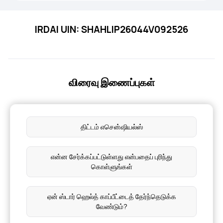
IRDAI UIN: SHAHLIP26044V092526
விரைவு இணைப்புகள்
திட்டம் எசென்ஷியல்ஸ்
என்ன சேர்க்கப்பட்டுள்ளது என்பதைப் புரிந்து
கொள்ளுங்கள்
ஏன் ஸ்டார் ஹெல்த் காப்பீட்டைத் தேர்ந்தெடுக்க
வேண்டும்?