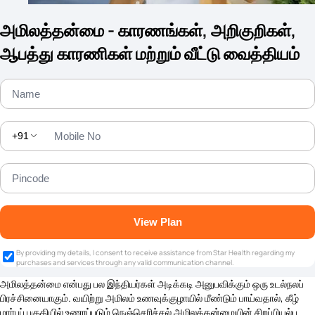
அமிலத்தன்மை - காரணங்கள், அறிகுறிகள்,
ஆபத்து காரணிகள் மற்றும் வீட்டு வைத்தியம்
+91
View Plan
By providing my details, I consent to receive assistance from Star Health regarding my
purchases and services through any valid communication channel.
அமிலத்தன்மை என்பது பல இந்தியர்கள் அடிக்கடி அனுபவிக்கும் ஒரு உடல்நலப்
பிரச்சினையாகும். வயிற்று அமிலம் உணவுக்குழாயில் மீண்டும் பாய்வதால், கீழ்
மார்புப் பகுதியில் உணரப்படும் நெஞ்செரிச்சல் அமிலத்தன்மையின் சிறப்பியல்பு