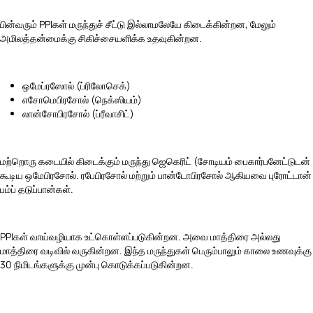
பின்வரும் PPIகள் மருந்துச் சீட்டு இல்லாமலேயே கிடைக்கின்றன, மேலும்
அமிலத்தன்மைக்கு சிகிச்சையளிக்க உதவுகின்றன.
ஒமேப்ரஸோல் (ப்ரிலோசெக்)
எசோமெபிரசோல் (நெக்ஸியம்)
லான்சோபிரசோல் (ப்ரீவாசிட்)
மற்றொரு கடையில் கிடைக்கும் மருந்து ஜெகெரிட் (சோடியம் பைகார்பனேட்டுடன்
கூடிய ஒமேபிரசோல். ரபேபிரசோல் மற்றும் பான்டோபிரசோல் ஆகியவை புரோட்டான்
பம்ப் தடுப்பான்கள்.
PPIகள் வாய்வழியாக உட்கொள்ளப்படுகின்றன. அவை மாத்திரை அல்லது
மாத்திரை வடிவில் வருகின்றன. இந்த மருந்துகள் பெரும்பாலும் காலை உணவுக்கு
30 நிமிடங்களுக்கு முன்பு கொடுக்கப்படுகின்றன.