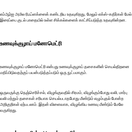
எம்ஆர்ஐ அமில ரிஃப்ளக்ஸைக் கண்டறிய உதவுகிறது, மேலும் எக்ஸ்-கதிர்கள் மேல்
இரைப்பை குடல் பாதையில் உள்ள சிக்கல்களைக் காட்சிப்படுத்த உதவுகின்றன.
உணவுக்குழாய் மனோமெட்ரி
உணவுக்குழாய் மனோமெட்ரி என்பது உணவுக்குழாய் தசைகளின் செயல்திறனை
மதிப்பிடுவதற்குப் பயன்படுத்தப்படும் ஒரு நுட்பமாகும்.
ஒருவருக்கு நெஞ்செரிச்சல், விழுங்குவதில் சிரமம், விழுங்கும்போது வலி, மார்பு
வலி மற்றும் தசைகள் சரியாக செயல்படாதபோது மீண்டும் எழும்புதல் போன்ற
அறிகுறிகள் ஏற்படலாம். இதன் விளைவாக, விழுங்கிய உணவு மீண்டும் மேலே
வருகிறது.