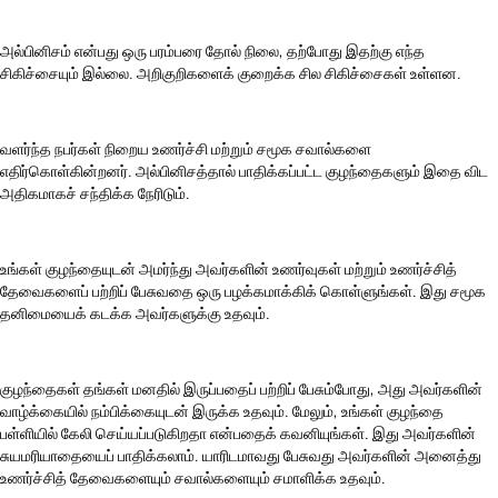
அல்பினிசம் என்பது ஒரு பரம்பரை தோல் நிலை, தற்போது இதற்கு எந்த
சிகிச்சையும் இல்லை. அறிகுறிகளைக் குறைக்க சில சிகிச்சைகள் உள்ளன.
வளர்ந்த நபர்கள் நிறைய உணர்ச்சி மற்றும் சமூக சவால்களை
எதிர்கொள்கின்றனர். அல்பினிசத்தால் பாதிக்கப்பட்ட குழந்தைகளும் இதை விட
அதிகமாகச் சந்திக்க நேரிடும்.
உங்கள் குழந்தையுடன் அமர்ந்து அவர்களின் உணர்வுகள் மற்றும் உணர்ச்சித்
தேவைகளைப் பற்றிப் பேசுவதை ஒரு பழக்கமாக்கிக் கொள்ளுங்கள். இது சமூக
தனிமையைக் கடக்க அவர்களுக்கு உதவும்.
குழந்தைகள் தங்கள் மனதில் இருப்பதைப் பற்றிப் பேசும்போது, அது அவர்களின்
வாழ்க்கையில் நம்பிக்கையுடன் இருக்க உதவும். மேலும், உங்கள் குழந்தை
பள்ளியில் கேலி செய்யப்படுகிறதா என்பதைக் கவனியுங்கள். இது அவர்களின்
சுயமரியாதையைப் பாதிக்கலாம். யாரிடமாவது பேசுவது அவர்களின் அனைத்து
உணர்ச்சித் தேவைகளையும் சவால்களையும் சமாளிக்க உதவும்.