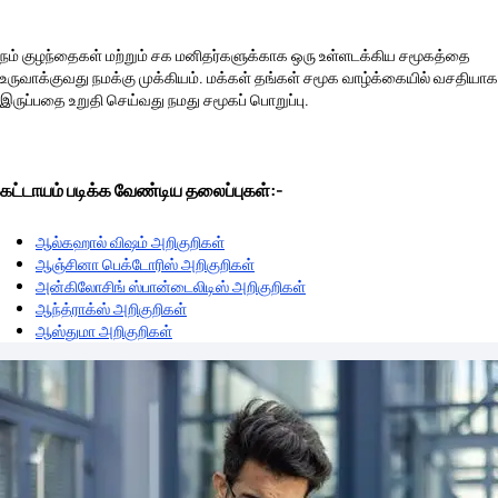
நம் குழந்தைகள் மற்றும் சக மனிதர்களுக்காக ஒரு உள்ளடக்கிய சமூகத்தை
உருவாக்குவது நமக்கு முக்கியம். மக்கள் தங்கள் சமூக வாழ்க்கையில் வசதியாக
இருப்பதை உறுதி செய்வது நமது சமூகப் பொறுப்பு.
கட்டாயம் படிக்க வேண்டிய தலைப்புகள்:-
ஆல்கஹால் விஷம் அறிகுறிகள்
ஆஞ்சினா பெக்டோரிஸ் அறிகுறிகள்
அன்கிலோசிங் ஸ்பான்டைலிடிஸ் அறிகுறிகள்
ஆந்த்ராக்ஸ் அறிகுறிகள்
ஆஸ்துமா அறிகுறிகள்