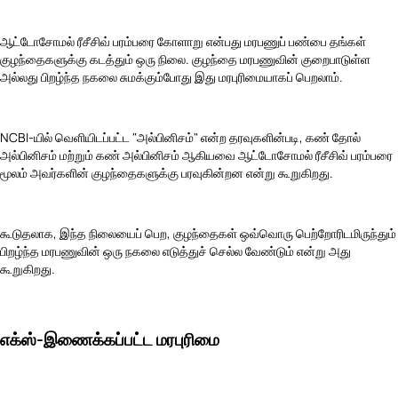
ஆட்டோசோமல் ரீசீசிவ் பரம்பரை கோளாறு என்பது மரபணுப் பண்பை தங்கள்
குழந்தைகளுக்கு கடத்தும் ஒரு நிலை. குழந்தை மரபணுவின் குறைபாடுள்ள
அல்லது பிறழ்ந்த நகலை சுமக்கும்போது இது மரபுரிமையாகப் பெறலாம்.
NCBI-யில் வெளியிடப்பட்ட "அல்பினிசம்" என்ற தரவுகளின்படி, கண் தோல்
அல்பினிசம் மற்றும் கண் அல்பினிசம் ஆகியவை ஆட்டோசோமல் ரீசீசிவ் பரம்பரை
மூலம் அவர்களின் குழந்தைகளுக்கு பரவுகின்றன என்று கூறுகிறது.
கூடுதலாக, இந்த நிலையைப் பெற, குழந்தைகள் ஒவ்வொரு பெற்றோரிடமிருந்தும்
பிறழ்ந்த மரபணுவின் ஒரு நகலை எடுத்துச் செல்ல வேண்டும் என்று அது
கூறுகிறது.
எக்ஸ்-இணைக்கப்பட்ட மரபுரிமை