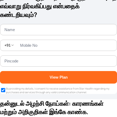
எவ்வாறு நிர்வகிப்பது என்பதைக்
கண்டறியவும்?
+91
View Plan
By providing my details, I consent to receive assistance from Star Health regarding my
purchases and services through any valid communication channel.
தன்னுடல் அழற்சி நோய்கள்: காரணங்கள்
மற்றும் அறிகுறிகள் இங்கே காண்க.