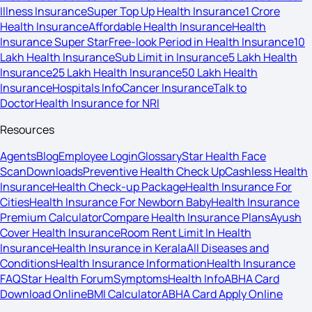
Illness Insurance
Super Top Up Health Insurance
1 Crore
Health Insurance
Affordable Health Insurance
Health
Insurance Super Star
Free-look Period in Health Insurance
10
Lakh Health Insurance
Sub Limit in Insurance
5 Lakh Health
Insurance
25 Lakh Health Insurance
50 Lakh Health
Insurance
Hospitals Info
Cancer Insurance
Talk to
Doctor
Health Insurance for NRI
Resources
Agents
Blog
Employee Login
Glossary
Star Health Face
Scan
Downloads
Preventive Health Check Up
Cashless Health
Insurance
Health Check-up Package
Health Insurance For
Cities
Health Insurance For Newborn Baby
Health Insurance
Premium Calculator
Compare Health Insurance Plans
Ayush
Cover Health Insurance
Room Rent Limit In Health
Insurance
Health Insurance in Kerala
All Diseases and
Conditions
Health Insurance Information
Health Insurance
FAQ
Star Health Forum
Symptoms
Health Info
ABHA Card
Download Online
BMI Calculator
ABHA Card Apply Online