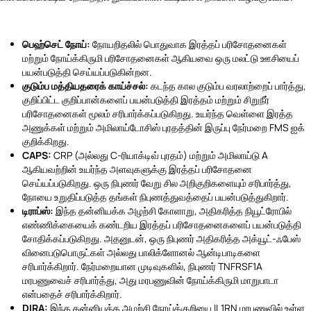
பெஹ்செட் நோய்:
நோயறிதலில் பொதுவாக இரத்தப் பரிசோதனைகள்
மற்றும் நோய்க்கிருமி பரிசோதனைகள் ஆகியவை ஒரு மலட்டு ஊசியைப்
பயன்படுத்தி செய்யப்படுகின்றன.
குடும்ப மத்தியதரைக் காய்ச்சல்:
கடந்த கால குடும்ப வரலாற்றைப் பார்த்து,
குறிப்பிட்ட குறிப்பான்களைப் பயன்படுத்தி இரத்தம் மற்றும் சிறுநீர்
பரிசோதனைகள் மூலம் சரிபார்க்கப்படுகிறது. உயர்ந்த வெள்ளை இரத்த
அணுக்கள் மற்றும் அமிலாய்டோசிஸ் புரதத்தின் இருப்பு நேர்மறை FMS ஐக்
குறிக்கிறது.
CAPS:
CRP (அல்லது C-ரியாக்டிவ் புரதம்) மற்றும் அமிலாய்டு A
ஆகியவற்றின் உயர்ந்த அளவுகளுக்கு இரத்தப் பரிசோதனை
செய்யப்படுகிறது. ஒரு நிபுணர் வேறு சில அறிகுறிகளையும் சரிபார்த்து,
நோயை உறுதிப்படுத்த தங்கள் நிபுணத்துவத்தைப் பயன்படுத்துகிறார்.
டிராப்ஸ்:
இந்த தன்னியக்க அழற்சி கோளாறு, அதிகரித்த நியூட்ரோபில்
எண்ணிக்கையைக் கண்டறிய இரத்தப் பரிசோதனைகளைப் பயன்படுத்தி
சோதிக்கப்படுகிறது. அதனுடன், ஒரு நிபுணர் அதிகரித்த அக்யூட்-ஃபேஸ்
வினைபடுபொருட்கள் அல்லது பாலிக்ளோனல் ஆன்டிபாடிகளை
சரிபார்க்கிறார். நேர்மறையான முடிவுகளில், நிபுணர் TNFRSF1A
மரபணுவைச் சரிபார்த்து, அது மரபணுவின் நோய்க்கிருமி மாறுபாடா
என்பதைச் சரிபார்க்கிறார்.
DIRA:
இந்த தன்னியக்க அழற்சி நோய்க்குறியை IL1RN மரபணுவில் உள்ள