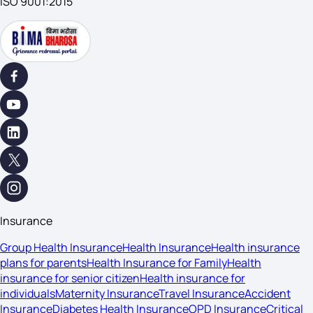
ISO 9001:2015
Insurance
Group Health Insurance
Health Insurance
Health insurance
plans for parents
Health Insurance for Family
Health
insurance for senior citizen
Health insurance for
individuals
Maternity Insurance
Travel Insurance
Accident
Insurance
Diabetes Health Insurance
OPD Insurance
Critical