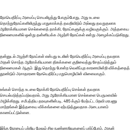
நோயெதிர்ப்பு அமைப்பு செயலிழந்து போகும்போது, ​​அது உடலை
தொற்றுநோய்களிலிருந்து பாதுகாக்கத் தவறிவிடும் அல்லது தவறுதலாக
ஆரோக்கியமான செல்களைத் தாக்கி, நோய்களுக்கு வழிவகுக்கும். அத்தகைய
நிலைமைகளில் ஒன்று தன்னியக்க அழற்சி நோய்கள் என்று அழைக்கப்படுகிறது.
தன்னுடல் அழற்சி நோய்கள் என்பது உடலின் நோயெதிர்ப்பு அமைப்பு தவறாக
அதன் சொந்த ஆரோக்கியமான திசுக்களை குறிவைத்து சேதப்படுத்தும்
நிலைமைகள் ஆகும். இது தொற்று போன்ற வெளிப்புற காரணமின்றி வீக்கத்தைத்
தூண்டும் அசாதாரண நோயெதிர்ப்பு மறுமொழியின் விளைவாகும்.
உங்கள் சொந்த உடலை நோக்கி நோயெதிர்ப்பு செல்கள் தவறாக
செயல்படுத்தப்படுவதால், அது ஆரோக்கியமான செல்களை பெருமளவில்
அழிக்கிறது. சமீபத்திய தரவுகளின்படி, 485 க்கும் மேற்பட்ட பிறவி மரபணு
மாற்றங்கள் இத்தகைய வீக்கங்களை ஏற்படுத்துவதாக அடையாளம்
காணப்பட்டுள்ளன.
இந்த நோயைப் பற்றிய மேலும் சில நுண்ணறிவுகளைப் பார்ப்போம், அதன்