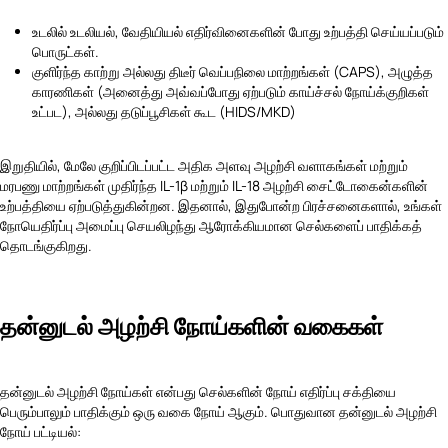
உடலில் உடலியல், வேதியியல் எதிர்வினைகளின் போது உற்பத்தி செய்யப்படும்
பொருட்கள்.
குளிர்ந்த காற்று அல்லது திடீர் வெப்பநிலை மாற்றங்கள் (CAPS), அழுத்த
காரணிகள் (அனைத்து அவ்வப்போது ஏற்படும் காய்ச்சல் நோய்க்குறிகள்
உட்பட), அல்லது தடுப்பூசிகள் கூட (HIDS/MKD)
இறுதியில், மேலே குறிப்பிடப்பட்ட அதிக அளவு அழற்சி வளாகங்கள் மற்றும்
மரபணு மாற்றங்கள் முதிர்ந்த IL-1β மற்றும் IL-18 அழற்சி சைட்டோகைன்களின்
உற்பத்தியை ஏற்படுத்துகின்றன. இதனால், இதுபோன்ற பிரச்சனைகளால், உங்கள்
நோயெதிர்ப்பு அமைப்பு செயலிழந்து ஆரோக்கியமான செல்களைப் பாதிக்கத்
தொடங்குகிறது.
தன்னுடல் அழற்சி நோய்களின் வகைகள்
தன்னுடல் அழற்சி நோய்கள் என்பது செல்களின் நோய் எதிர்ப்பு சக்தியை
பெரும்பாலும் பாதிக்கும் ஒரு வகை நோய் ஆகும். பொதுவான தன்னுடல் அழற்சி
நோய் பட்டியல்: