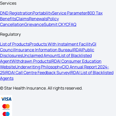
Services
DND Registration
Portability
Service Parameter
80D Tax
Benefits
Claims
Renewals
Policy
Cancellation
Grievance
Submit CKYC
FAQ
Regulatory
List of Products
Products With Instalment Facility
GI
Council
Insurance Information Bureau
IRDAI
Public
Disclosures
Unclaimed Amount
List of Blacklisted
Agent
Withdrawn Products
IRDAI Consumer Education
Website
Underwriting Philosophy
CIO Annual Report 2024-
25
IRDAI Call Centre Feedback Survey
IRDAI List of Blacklisted
Agents
© Star Health Insurance. All rights reserved.