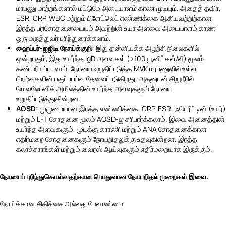
மரபணு மாற்றங்களால் மட்டுமே அடையாளம் காண முடியும். அதைத் தவிர,
ESR, CRP, WBC மற்றும் பிளேட்லெட் எண்ணிக்கை ஆகியவற்றிற்கான
இரத்த பரிசோதனையையும் அவற்றின் உயர அளவை அடையாளம் காண
ஒரு மருத்துவர் பரிந்துரைக்கலாம்.
ஹைப்பர்-ஐஜிடி நோய்க்குறி:
இது தன்னியக்க அழற்சி நிலைகளில்
ஒன்றாகும், இது உயர்ந்த IgD அளவுகள் (>100 யூனிட்கள்/லி) மூலம்
கண்டறியப்படலாம். நோயை உறுதிப்படுத்த MVK மரபணுவில் உள்ள
பிறழ்வுகளின் பகுப்பாய்வு தேவைப்படுகிறது. அதனுடன் சிறுநீரில்
மெவலோனிக் அமிலத்தின் உயர்ந்த அளவுகளும் நோயை
உறுதிப்படுத்துகின்றன.
AOSD:
முழுமையான இரத்த எண்ணிக்கை, CRP, ESR, ஃபெரிட்டின் (உயர்)
மற்றும் LFT சோதனை மூலம் AOSD-ஐ சரிபார்க்கலாம். இவை அனைத்தின்
உயர்ந்த அளவுகளும், முடக்கு காரணி மற்றும் ANA சோதனைக்கான
எதிர்மறை சோதனைகளும் நோயறிதலுக்கு உதவுகின்றன. இரத்த
கலாச்சாரங்கள் மற்றும் வைரஸ் ஆய்வுகளும் எதிர்மறையாக இருக்கும்.
நோயைப் புரிந்துகொள்வதற்கான பொதுவான நோயறிதல் முறைகள் இவை.
நோய்க்கான சிகிச்சை அல்லது மேலாண்மை