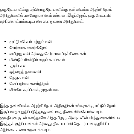
ஒரு நோயாளிக்கு மற்றொரு நோயாளிக்கு தன்னியக்க அழற்சி நோய்
அறிகுறிகளில் பல வேறுபாடுகள் உள்ளன. இருப்பினும், ஒரு நோயாளி
எதிர்கொள்ளக்கூடிய சில பொதுவான அறிகுறிகள்:
மூட்டு வீக்கம் மற்றும் வலி
சோர்வாக உணர்கிறேன்
வயிற்று வலி அல்லது செரிமான பிரச்சினைகள்
மீண்டும் மீண்டும் வரும் காய்ச்சல்
தடிப்புகள்
ஒற்றைத் தலைவலி
நெஞ்சு வலி
வெப்பநிலை உணர்திறன்
வீங்கிய சுரப்பிகள், முதலியன.
இந்த தன்னியக்க அழற்சி நோய் அறிகுறிகள் உங்களுக்கு மட்டும் நோய்
இருப்பதை உறுதிப்படுத்தாது என்பதை நினைவில் கொள்ளவும்.
ஒரு நிபுணருடன் கலந்தாலோசித்த பிறகு, அவர்களின் பரிந்துரைகளின்படி
இரத்தக் குறிப்பான்கள் அல்லது திசு பயாப்ஸி தொடர்பான குறிப்பிட்ட
அறிக்கைகளை உருவாக்கவும்.