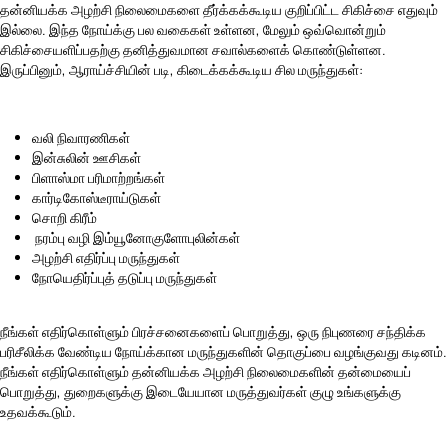
தன்னியக்க அழற்சி நிலைமைகளை தீர்க்கக்கூடிய குறிப்பிட்ட சிகிச்சை எதுவும்
இல்லை. இந்த நோய்க்கு பல வகைகள் உள்ளன, மேலும் ஒவ்வொன்றும்
சிகிச்சையளிப்பதற்கு தனித்துவமான சவால்களைக் கொண்டுள்ளன.
இருப்பினும், ஆராய்ச்சியின் படி, கிடைக்கக்கூடிய சில மருந்துகள்:
வலி நிவாரணிகள்
இன்சுலின் ஊசிகள்
பிளாஸ்மா பரிமாற்றங்கள்
கார்டிகோஸ்டீராய்டுகள்
சொறி கிரீம்
நரம்பு வழி இம்யூனோகுளோபுலின்கள்
அழற்சி எதிர்ப்பு மருந்துகள்
நோயெதிர்ப்புத் தடுப்பு மருந்துகள்
நீங்கள் எதிர்கொள்ளும் பிரச்சனைகளைப் பொறுத்து, ஒரு நிபுணரை சந்திக்க
பரிசீலிக்க வேண்டிய நோய்க்கான மருந்துகளின் தொகுப்பை வழங்குவது கடினம்.
நீங்கள் எதிர்கொள்ளும் தன்னியக்க அழற்சி நிலைமைகளின் தன்மையைப்
பொறுத்து, துறைகளுக்கு இடையேயான மருத்துவர்கள் குழு உங்களுக்கு
உதவக்கூடும்.