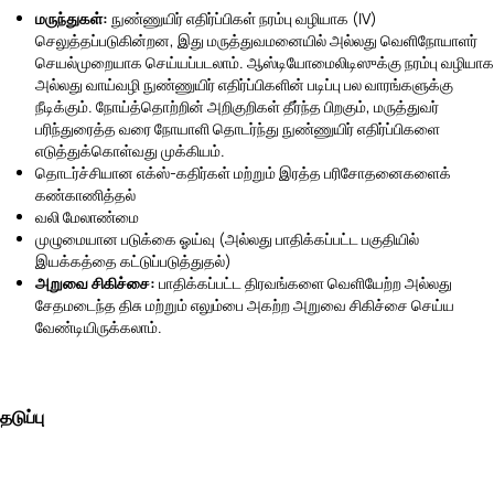
மருந்துகள்:
நுண்ணுயிர் எதிர்ப்பிகள் நரம்பு வழியாக (IV)
செலுத்தப்படுகின்றன, இது மருத்துவமனையில் அல்லது வெளிநோயாளர்
செயல்முறையாக செய்யப்படலாம். ஆஸ்டியோமைலிடிஸுக்கு நரம்பு வழியாக
அல்லது வாய்வழி நுண்ணுயிர் எதிர்ப்பிகளின் படிப்பு பல வாரங்களுக்கு
நீடிக்கும். நோய்த்தொற்றின் அறிகுறிகள் தீர்ந்த பிறகும், மருத்துவர்
பரிந்துரைத்த வரை நோயாளி தொடர்ந்து நுண்ணுயிர் எதிர்ப்பிகளை
எடுத்துக்கொள்வது முக்கியம்.
தொடர்ச்சியான எக்ஸ்-கதிர்கள் மற்றும் இரத்த பரிசோதனைகளைக்
கண்காணித்தல்
வலி மேலாண்மை
முழுமையான படுக்கை ஓய்வு (அல்லது பாதிக்கப்பட்ட பகுதியில்
இயக்கத்தை கட்டுப்படுத்துதல்)
அறுவை சிகிச்சை:
பாதிக்கப்பட்ட திரவங்களை வெளியேற்ற அல்லது
சேதமடைந்த திசு மற்றும் எலும்பை அகற்ற அறுவை சிகிச்சை செய்ய
வேண்டியிருக்கலாம்.
தடுப்பு