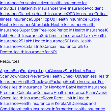
insurance for senior citizen
Health insurance for
individuals
Maternity Insurance
Travel Insurance
Accident
Insurance
Diabetes Health Insurance
OPD Insurance
Critical
Illness Insurance
Super Top Up Health Insurance
1 Crore
Health Insurance
Affordable Health Insurance
Health
Insurance Super Star
Free-look Period in Health Insurance
10
Lakh Health Insurance
Sub Limit in Insurance
5 Lakh Health
Insurance
25 Lakh Health Insurance
50 Lakh Health
Insurance
Hospitals Info
Cancer Insurance
Talk to
Doctor
Health Insurance for NRI
Resources
Agents
Blog
Employee Login
Glossary
Star Health Face
Scan
Downloads
Preventive Health Check Up
Cashless Health
Insurance
Health Check-up Package
Health Insurance For
Cities
Health Insurance For Newborn Baby
Health Insurance
Premium Calculator
Compare Health Insurance Plans
Ayush
Cover Health Insurance
Room Rent Limit In Health
Insurance
Health Insurance in Kerala
All Diseases and
Conditions
Health Insurance Information
Health Insurance