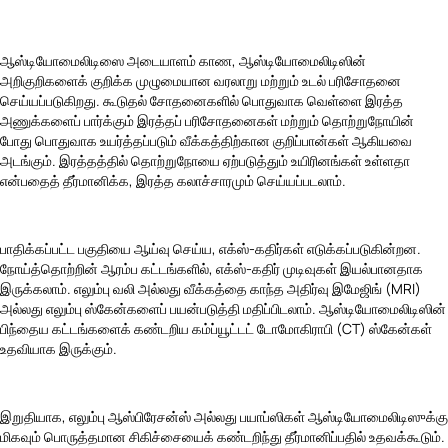
ஆஸ்டியோமைலிடிஸை அடையாளம் காண, ஆஸ்டியோமைலிடிஸின்
அறிகுறிகளைக் குறிக்க முழுமையான வரலாறு மற்றும் உடல் பரிசோதனை
செய்யப்படுகிறது. கூடுதல் சோதனைகளில் பொதுவாக வெள்ளை இரத்த
அணுக்களைப் பார்க்கும் இரத்தப் பரிசோதனைகள் மற்றும் தொற்றுநோயின்
போது பொதுவாக உயர்த்தப்படும் வீக்கத்திற்கான குறிப்பான்கள் ஆகியவை
அடங்கும். இரத்தத்தில் தொற்றுநோயை ஏற்படுத்தும் உயிரினங்கள் உள்ளதா
என்பதைத் தீர்மானிக்க, இரத்த கலாச்சாரமும் செய்யப்படலாம்.
பாதிக்கப்பட்ட பகுதியை ஆய்வு செய்ய, எக்ஸ்-கதிர்கள் எடுக்கப்படுகின்றன.
நோய்த்தொற்றின் ஆரம்ப கட்டங்களில், எக்ஸ்-கதிர் முடிவுகள் இயல்பானதாக
இருக்கலாம். எலும்பு வலி அல்லது வீக்கத்தை காந்த அதிர்வு இமேஜிங் (MRI)
அல்லது எலும்பு ஸ்கேன்களைப் பயன்படுத்தி மதிப்பிடலாம். ஆஸ்டியோமைலிடிஸின்
பிந்தைய கட்டங்களைக் கண்டறிய கம்ப்யூட்டட் டோமோகிராபி (CT) ஸ்கேன்கள்
உதவியாக இருக்கும்.
இறுதியாக, எலும்பு ஆஸ்பிரேசன்ஸ் அல்லது பயாப்ஸிகள் ஆஸ்டியோமைலிடிஸுக்கு
மிகவும் பொருத்தமான சிகிச்சையைக் கண்டறிந்து தீர்மானிப்பதில் உதவக்கூடும்.