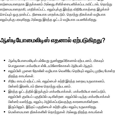
கடுமையானதாக இருக்கலாம் அல்லது சிகிச்சையளிக்கப்படாவிட்டால், தொற்று
கடுமையானதாகி, பாதிக்கப்பட்ட எலும்புக்கு இரத்த விநியோகத்தை இழக்கச்
செய்யும் ஒரு நாள்பட்ட நிலையாக மாறக்கூடும். தொற்று திசுக்கள் வழியாக
எலும்புக்கு பரவுகிறது அல்லது இரத்த ஓட்டம் வழியாக பயணிக்கிறது.
ஆஸ்டியோமைலிடிஸ் எதனால் ஏற்படுகிறது?
ஆஸ்டியோமைலிடிஸ் பல்வேறு நுண்ணுயிரிகளால் ஏற்படலாம், மிகவும்
பொதுவான பாக்டீரியா ஸ்டேஃபிளோகோகஸ் ஆரியஸ் ஆகும்.
எலும்பின் முனை தோலின் வழியாக வெளியே தெரியும் எலும்பு முறிவு போன்ற
திறந்த காயங்கள்.
சிறிய காயம் ஏற்பட்டால், எலும்பைச் சுற்றி இரத்த உறைவு உருவாகலாம்,
பின்னர் இரண்டாம் நிலை தொற்று ஏற்படலாம்.
இரத்த ஓட்டத்தில் இருக்கும் பாக்டீரியாக்கள், பாக்டீரிமியா எனப்படும்,
எலும்பின் குவியப் பகுதியில் படிகின்றன. எலும்பில் படிந்த பாக்டீரியாக்கள்
பின்னர் வளர்ந்து, எலும்பு அழிக்கப்படுவதற்கு காரணமாகின்றன.
இருப்பினும், இந்தப் பகுதியைச் சுற்றி புதிய எலும்பு உருவாகிறது.
மென்மையான திசுக்களின் தொற்றுகள் அல்லது திறந்த காயங்கள்