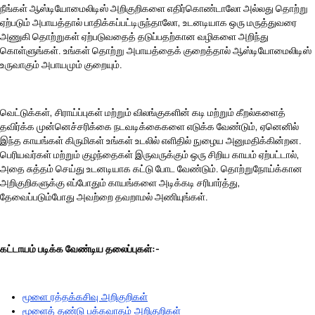
நீங்கள் ஆஸ்டியோமைலிடிஸ் அறிகுறிகளை எதிர்கொண்டாலோ அல்லது தொற்று
ஏற்படும் அபாயத்தால் பாதிக்கப்பட்டிருந்தாலோ, உடனடியாக ஒரு மருத்துவரை
அணுகி தொற்றுகள் ஏற்படுவதைத் தடுப்பதற்கான வழிகளை அறிந்து
கொள்ளுங்கள். உங்கள் தொற்று அபாயத்தைக் குறைத்தால் ஆஸ்டியோமைலிடிஸ்
உருவாகும் அபாயமும் குறையும்.
வெட்டுக்கள், சிராய்ப்புகள் மற்றும் விலங்குகளின் கடி மற்றும் கீறல்களைத்
தவிர்க்க முன்னெச்சரிக்கை நடவடிக்கைகளை எடுக்க வேண்டும், ஏனெனில்
இந்த காயங்கள் கிருமிகள் உங்கள் உடலில் எளிதில் நுழைய அனுமதிக்கின்றன.
பெரியவர்கள் மற்றும் குழந்தைகள் இருவருக்கும் ஒரு சிறிய காயம் ஏற்பட்டால்,
அதை சுத்தம் செய்து உடனடியாக கட்டு போட வேண்டும். தொற்றுநோய்க்கான
அறிகுறிகளுக்கு எப்போதும் காயங்களை அடிக்கடி சரிபார்த்து,
தேவைப்படும்போது அவற்றை தவறாமல் அணியுங்கள்.
கட்டாயம் படிக்க வேண்டிய தலைப்புகள்:-
மூளை ரத்தக்கசிவு அறிகுறிகள்
மூளைத் தண்டு பக்கவாதம் அறிகுறிகள்