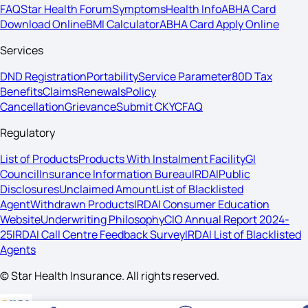
FAQ
Star Health Forum
Symptoms
Health Info
ABHA Card
Download Online
BMI Calculator
ABHA Card Apply Online
Services
DND Registration
Portability
Service Parameter
80D Tax
Benefits
Claims
Renewals
Policy
Cancellation
Grievance
Submit CKYC
FAQ
Regulatory
List of Products
Products With Instalment Facility
GI
Council
Insurance Information Bureau
IRDAI
Public
Disclosures
Unclaimed Amount
List of Blacklisted
Agent
Withdrawn Products
IRDAI Consumer Education
Website
Underwriting Philosophy
CIO Annual Report 2024-
25
IRDAI Call Centre Feedback Survey
IRDAI List of Blacklisted
Agents
© Star Health Insurance. All rights reserved.