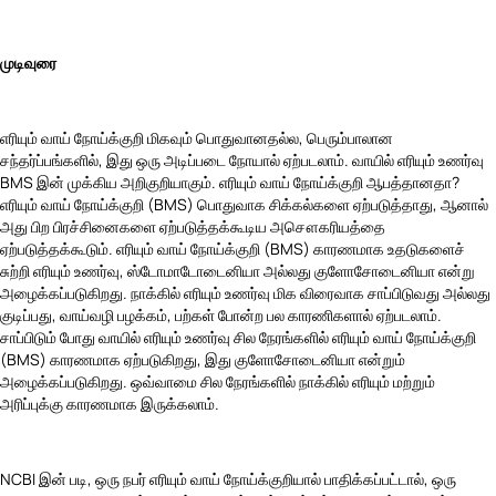
முடிவுரை
எரியும் வாய் நோய்க்குறி மிகவும் பொதுவானதல்ல, பெரும்பாலான
சந்தர்ப்பங்களில், இது ஒரு அடிப்படை நோயால் ஏற்படலாம். வாயில் எரியும் உணர்வு
BMS இன் முக்கிய அறிகுறியாகும். எரியும் வாய் நோய்க்குறி ஆபத்தானதா?
எரியும் வாய் நோய்க்குறி (BMS) பொதுவாக சிக்கல்களை ஏற்படுத்தாது, ஆனால்
அது பிற பிரச்சினைகளை ஏற்படுத்தக்கூடிய அசௌகரியத்தை
ஏற்படுத்தக்கூடும். எரியும் வாய் நோய்க்குறி (BMS) காரணமாக உதடுகளைச்
சுற்றி எரியும் உணர்வு, ஸ்டோமாடோடைனியா அல்லது குளோசோடைனியா என்று
அழைக்கப்படுகிறது. நாக்கில் எரியும் உணர்வு மிக விரைவாக சாப்பிடுவது அல்லது
குடிப்பது, வாய்வழி பழக்கம், பற்கள் போன்ற பல காரணிகளால் ஏற்படலாம்.
சாப்பிடும் போது வாயில் எரியும் உணர்வு சில நேரங்களில் எரியும் வாய் நோய்க்குறி
(BMS) காரணமாக ஏற்படுகிறது, இது குளோசோடைனியா என்றும்
அழைக்கப்படுகிறது. ஒவ்வாமை சில நேரங்களில் நாக்கில் எரியும் மற்றும்
அரிப்புக்கு காரணமாக இருக்கலாம்.
NCBI இன் படி, ஒரு நபர் எரியும் வாய் நோய்க்குறியால் பாதிக்கப்பட்டால், ஒரு