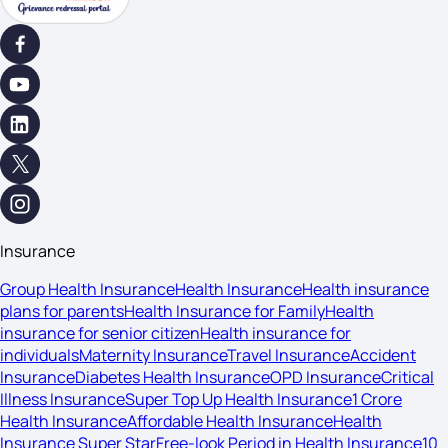
Insurance
Group Health Insurance
Health Insurance
Health insurance
plans for parents
Health Insurance for Family
Health
insurance for senior citizen
Health insurance for
individuals
Maternity Insurance
Travel Insurance
Accident
Insurance
Diabetes Health Insurance
OPD Insurance
Critical
Illness Insurance
Super Top Up Health Insurance
1 Crore
Health Insurance
Affordable Health Insurance
Health
Insurance Super Star
Free-look Period in Health Insurance
10