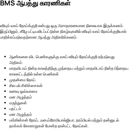
BMS ஆபத்து காரணிகள்
எரியும் வாய் நோய்க்குறி என்பது ஒரு அசாதாரணமான நிலையாக இருக்கலாம்.
இருப்பினும், கீழே பட்டியலிடப்பட்டுள்ள நிகழ்வுகளில் எரியும் வாய் நோய்க்குறியால்
பாதிக்கப்படுவதற்கான ஆபத்து அதிகரிக்கலாம்.
ஆண்களை விட பெண்களுக்கு வாய் எரியும் நோய்க்குறி ஏற்படுவது
அதிகம்.
மாதவிடாய் நின்ற காலத்திற்கு முந்தைய மற்றும் மாதவிடாய் நின்ற பிந்தைய
காலகட்டத்தில் உள்ள பெண்கள்
முதன்மை நோய்
சில பல் சிகிச்சைகள்
உணவு ஒவ்வாமை
மன அழுத்தம்
மருந்துகள்
பதட்டம்
மன அழுத்தம்
பார்கின்சன் நோய், ஃபைப்ரோமியால்ஜியா, நரம்பியல் மற்றும் தன்னுடல்
தாக்கக் கோளாறுகள் போன்ற நாள்பட்ட நோய்கள்.