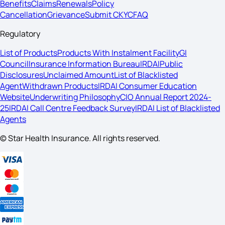
Benefits
Claims
Renewals
Policy
Cancellation
Grievance
Submit CKYC
FAQ
Regulatory
List of Products
Products With Instalment Facility
GI
Council
Insurance Information Bureau
IRDAI
Public
Disclosures
Unclaimed Amount
List of Blacklisted
Agent
Withdrawn Products
IRDAI Consumer Education
Website
Underwriting Philosophy
CIO Annual Report 2024-
25
IRDAI Call Centre Feedback Survey
IRDAI List of Blacklisted
Agents
© Star Health Insurance. All rights reserved.