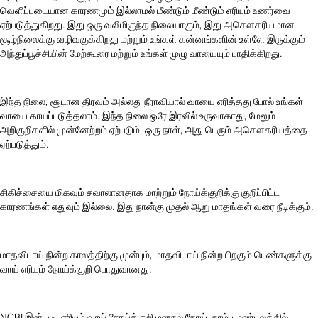
வெளிப்படையான காரணமும் இல்லாமல் மீண்டும் மீண்டும் எரியும் உணர்வை
ஏற்படுத்துகிறது. இது ஒரு வலிமிகுந்த நிலையாகும், இது அசௌகரியமான
சூழ்நிலைக்கு வழிவகுக்கிறது மற்றும் உங்கள் கன்னங்களின் உள்ளே இருக்கும்
அந்துப்பூச்சியின் மேற்கூரை மற்றும் உங்கள் முழு வாயையும் பாதிக்கிறது.
இந்த நிலை, சூடான திரவம் அல்லது நீராவியால் வாயை எரித்தது போல் உங்கள்
வாயை காயப்படுத்தலாம். இந்த நிலை ஒரே இரவில் உருவாகாது, மேலும்
அறிகுறிகளில் முன்னேற்றம் ஏற்படும், ஒரு நாள், அது பெரும் அசௌகரியத்தை
ஏற்படுத்தும்.
சிகிச்சையை மிகவும் சவாலானதாக மாற்றும் நோய்க்குறிக்கு குறிப்பிட்ட
காரணங்கள் எதுவும் இல்லை. இது நான்கு முதல் ஆறு மாதங்கள் வரை நீடிக்கும்.
மாதவிடாய் நின்ற காலத்திற்கு முன்பும், மாதவிடாய் நின்ற பிறகும் பெண்களுக்கு
வாய் எரியும் நோய்க்குறி பொதுவானது.
NCBI இன் படி, எரியும் வாய் நோய்க்குறி மனநல நோய், நரம்பு மண்டலத்தில்