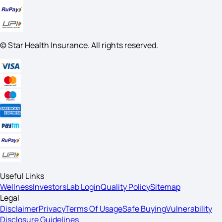
© Star Health Insurance. All rights reserved.
Useful Links
Wellness
Investors
Lab Login
Quality Policy
Sitemap
Legal
Disclaimer
Privacy
Terms Of Usage
Safe Buying
Vulnerability
Disclosure Guidelines