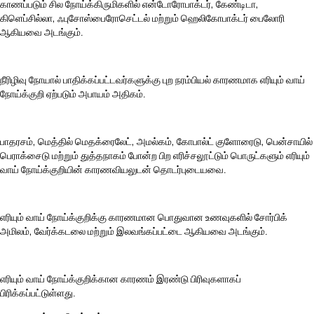
காணப்படும் சில நோய்க்கிருமிகளில் என்டோரோபாக்டர், கேண்டிடா,
கிளெப்சில்லா, ஃபுசோஸ்பைரோசெட்டல் மற்றும் ஹெலிகோபாக்டர் பைலோரி
ஆகியவை அடங்கும்.
நீரிழிவு நோயால் பாதிக்கப்பட்டவர்களுக்கு புற நரம்பியல் காரணமாக எரியும் வாய்
நோய்க்குறி ஏற்படும் அபாயம் அதிகம்.
பாதரசம், மெத்தில் மெதக்ரைலேட், அமல்கம், கோபால்ட் குளோரைடு, பென்சாயில்
பெராக்சைடு மற்றும் துத்தநாகம் போன்ற பிற எரிச்சலூட்டும் பொருட்களும் எரியும்
வாய் நோய்க்குறியின் காரணவியலுடன் தொடர்புடையவை.
எரியும் வாய் நோய்க்குறிக்கு காரணமான பொதுவான உணவுகளில் சோர்பிக்
அமிலம், வேர்க்கடலை மற்றும் இலவங்கப்பட்டை ஆகியவை அடங்கும்.
எரியும் வாய் நோய்க்குறிக்கான காரணம் இரண்டு பிரிவுகளாகப்
பிரிக்கப்பட்டுள்ளது.