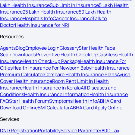
Lakh Health Insurance
Sub Limit in Insurance
5 Lakh Health
Insurance
25 Lakh Health Insurance
50 Lakh Health
Insurance
Hospitals Info
Cancer Insurance
Talk to
Doctor
Health Insurance for NRI
Resources
Agents
Blog
Employee Login
Glossary
Star Health Face
Scan
Downloads
Preventive Health Check Up
Cashless Health
Insurance
Health Check-up Package
Health Insurance For
Cities
Health Insurance For Newborn Baby
Health Insurance
Premium Calculator
Compare Health Insurance Plans
Ayush
Cover Health Insurance
Room Rent Limit In Health
Insurance
Health Insurance in Kerala
All Diseases and
Conditions
Health Insurance Information
Health Insurance
FAQ
Star Health Forum
Symptoms
Health Info
ABHA Card
Download Online
BMI Calculator
ABHA Card Apply Online
Services
DND Registration
Portability
Service Parameter
80D Tax