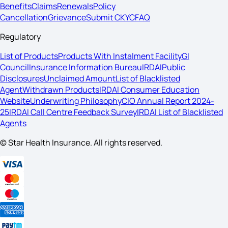
Benefits
Claims
Renewals
Policy
Cancellation
Grievance
Submit CKYC
FAQ
Regulatory
List of Products
Products With Instalment Facility
GI
Council
Insurance Information Bureau
IRDAI
Public
Disclosures
Unclaimed Amount
List of Blacklisted
Agent
Withdrawn Products
IRDAI Consumer Education
Website
Underwriting Philosophy
CIO Annual Report 2024-
25
IRDAI Call Centre Feedback Survey
IRDAI List of Blacklisted
Agents
© Star Health Insurance. All rights reserved.