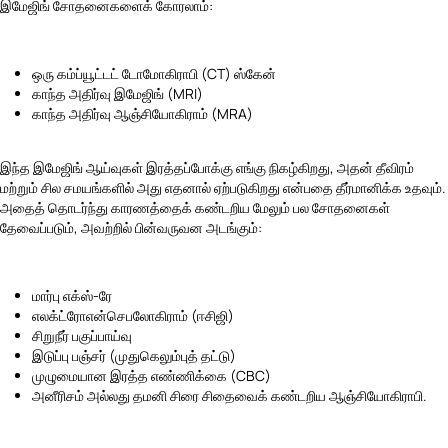
இமேஜிங் சோதனைகளைக் கோரலாம்:
ஒரு கம்ப்யூட்டட் டோமோகிராபி (CT) ஸ்கேன்
காந்த அதிர்வு இமேஜிங் (MRI)
காந்த அதிர்வு ஆஞ்சியோகிராம் (MRA)
இந்த இமேஜிங் ஆய்வுகள் இரத்தப்போக்கு எங்கு நிகழ்கிறது, அதன் தீவிரம்
மற்றும் சில சமயங்களில் அது எதனால் ஏற்படுகிறது என்பதை தீர்மானிக்க உதவும்.
அதைத் தொடர்ந்து காரணத்தைக் கண்டறிய மேலும் பல சோதனைகள்
தேவைப்படும், அவற்றில் பின்வருவன அடங்கும்:
மார்பு எக்ஸ்-ரே
எலக்ட்ரோஎன்செபலோகிராம் (ஈசிஜி)
சிறுநீர் பகுப்பாய்வு
இடுப்பு பஞ்சர் (முதுகெலும்புத் தட்டு)
முழுமையான இரத்த எண்ணிக்கை (CBC)
அனீரிசம் அல்லது தமனி சிரை சிதைவைக் கண்டறிய ஆஞ்சியோகிராபி.