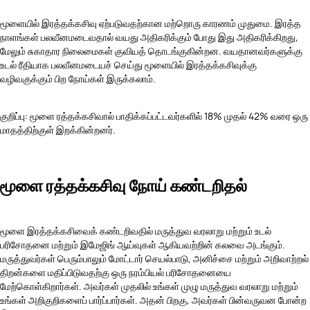
மூளையில் இரத்தக்கசிவு ஏற்படுவதற்கான மற்றொரு காரணம் முதுமை. இரத்த
நாளங்கள் பலவீனமடைவதால் வயது அதிகரிக்கும் போது இது அதிகரிக்கிறது,
மேலும் சுகாதார நிலைமைகள் குவியத் தொடங்குகின்றன. வயதானவர்களுக்கு
உடல் ரீதியாக பலவீனமடையச் செய்து மூளையில் இரத்தக்கசிவுக்கு
வழிவகுக்கும் பிற நோய்கள் இருக்கலாம்.
குறிப்பு: மூளை ரத்தக்கசிவால் பாதிக்கப்பட்டவர்களில் 18% முதல் 42% வரை ஒரு
மாதத்திற்குள் இறக்கின்றனர்.
மூளை ரத்தக்கசிவு நோய் கண்டறிதல்
மூளை இரத்தக்கசிவைக் கண்டறிவதில் மருத்துவ வரலாறு மற்றும் உடல்
பரிசோதனை மற்றும் இமேஜிங் ஆய்வுகள் ஆகியவற்றின் கலவை அடங்கும்.
மருத்துவர்கள் பெரும்பாலும் மோட்டார் செயல்பாடு, அனிச்சை மற்றும் அறிவாற்றல்
திறன்களை மதிப்பிடுவதற்கு ஒரு நரம்பியல் பரிசோதனையை
மேற்கொள்கிறார்கள். அவர்கள் முதலில் உங்கள் முழு மருத்துவ வரலாறு மற்றும்
உங்கள் அறிகுறிகளைப் பார்ப்பார்கள். அதன் பிறகு, அவர்கள் பின்வருவன போன்ற