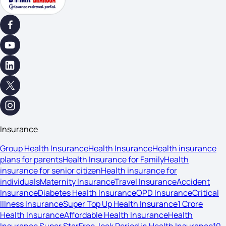
Insurance
Group Health Insurance
Health Insurance
Health insurance
plans for parents
Health Insurance for Family
Health
insurance for senior citizen
Health insurance for
individuals
Maternity Insurance
Travel Insurance
Accident
Insurance
Diabetes Health Insurance
OPD Insurance
Critical
Illness Insurance
Super Top Up Health Insurance
1 Crore
Health Insurance
Affordable Health Insurance
Health