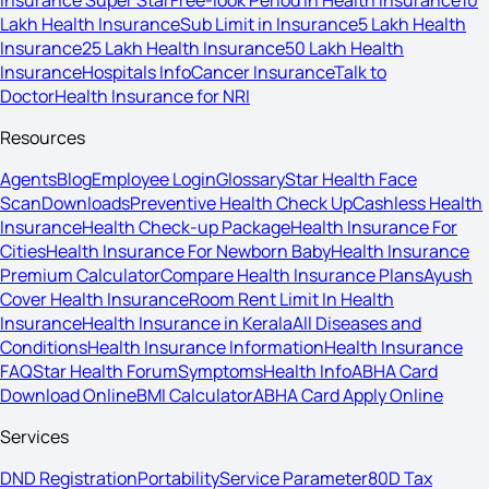
Insurance Super Star
Free-look Period in Health Insurance
10
Lakh Health Insurance
Sub Limit in Insurance
5 Lakh Health
Insurance
25 Lakh Health Insurance
50 Lakh Health
Insurance
Hospitals Info
Cancer Insurance
Talk to
Doctor
Health Insurance for NRI
Resources
Agents
Blog
Employee Login
Glossary
Star Health Face
Scan
Downloads
Preventive Health Check Up
Cashless Health
Insurance
Health Check-up Package
Health Insurance For
Cities
Health Insurance For Newborn Baby
Health Insurance
Premium Calculator
Compare Health Insurance Plans
Ayush
Cover Health Insurance
Room Rent Limit In Health
Insurance
Health Insurance in Kerala
All Diseases and
Conditions
Health Insurance Information
Health Insurance
FAQ
Star Health Forum
Symptoms
Health Info
ABHA Card
Download Online
BMI Calculator
ABHA Card Apply Online
Services
DND Registration
Portability
Service Parameter
80D Tax