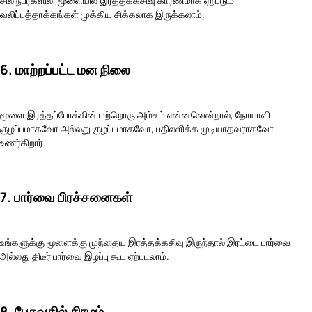
சில நபர்களில், மூளையில் இரத்தக்கசிவு காரணமாக ஏற்படும்
வலிப்புத்தாக்கங்கள் முக்கிய சிக்கலாக இருக்கலாம்.
6. மாற்றப்பட்ட மன நிலை
மூளை இரத்தப்போக்கின் மற்றொரு அம்சம் என்னவென்றால், நோயாளி
குழப்பமாகவோ அல்லது குழப்பமாகவோ, பதிலளிக்க முடியாதவராகவோ
உணர்கிறார்.
7. பார்வை பிரச்சனைகள்
உங்களுக்கு மூளைக்கு முந்தைய இரத்தக்கசிவு இருந்தால் இரட்டை பார்வை
அல்லது திடீர் பார்வை இழப்பு கூட ஏற்படலாம்.
8. பேசுவதில் சிரமம்