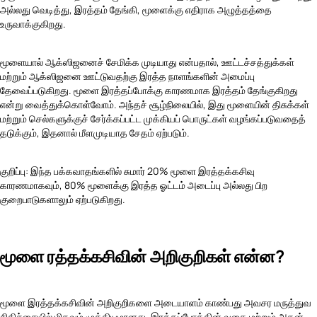
அல்லது வெடித்து, இரத்தம் தேங்கி, மூளைக்கு எதிராக அழுத்தத்தை
உருவாக்குகிறது.
மூளையால் ஆக்ஸிஜனைச் சேமிக்க முடியாது என்பதால், ஊட்டச்சத்துக்கள்
மற்றும் ஆக்ஸிஜனை ஊட்டுவதற்கு இரத்த நாளங்களின் அமைப்பு
தேவைப்படுகிறது. மூளை இரத்தப்போக்கு காரணமாக இரத்தம் தேங்குகிறது
என்று வைத்துக்கொள்வோம். அந்தச் சூழ்நிலையில், இது மூளையின் திசுக்கள்
மற்றும் செல்களுக்குச் சேர்க்கப்பட்ட முக்கியப் பொருட்கள் வழங்கப்படுவதைத்
தடுக்கும், இதனால் மீளமுடியாத சேதம் ஏற்படும்.
குறிப்பு: இந்த பக்கவாதங்களில் சுமார் 20% மூளை இரத்தக்கசிவு
காரணமாகவும், 80% மூளைக்கு இரத்த ஓட்டம் அடைப்பு அல்லது பிற
குறைபாடுகளாலும் ஏற்படுகிறது.
மூளை ரத்தக்கசிவின் அறிகுறிகள் என்ன?
மூளை இரத்தக்கசிவின் அறிகுறிகளை அடையாளம் காண்பது அவசர மருத்துவ
சிகிச்சையில் மிகவும் முக்கியமானது. இரத்தப்போக்கின் வகை மற்றும் அதன்