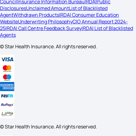
Council
Insurance Information Bureau
IRDAI
Public
Disclosures
Unclaimed Amount
List of Blacklisted
Agent
Withdrawn Products
IRDAI Consumer Education
Website
Underwriting Philosophy
CIO Annual Report 2024-
25
IRDAI Call Centre Feedback Survey
IRDAI List of Blacklisted
Agents
© Star Health Insurance. All rights reserved.
© Star Health Insurance. All rights reserved.