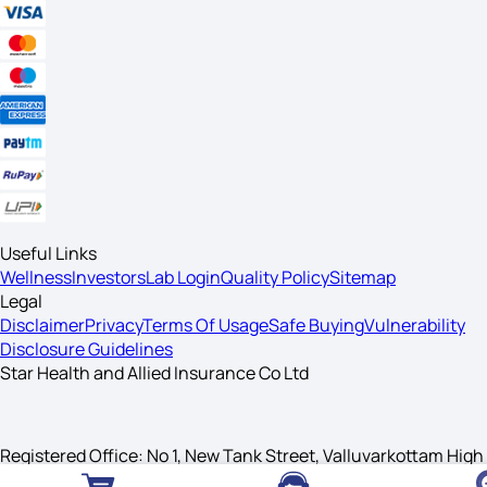
Useful Links
Wellness
Investors
Lab Login
Quality Policy
Sitemap
Legal
Disclaimer
Privacy
Terms Of Usage
Safe Buying
Vulnerability
Disclosure Guidelines
Star Health and Allied Insurance Co Ltd
Registered Office: No 1, New Tank Street, Valluvarkottam High
Road, Nungambakkam, Chennai 600034