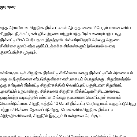
முடிவுரை
எந்த அளவிலான சிறுநீரக நீர்க்கட்டிகள் ஆபத்தானவை? பெரும்பாலான எளிய
சிறுநீரக நீர்க்கட்டிகள் தீங்கற்றவை மற்றும் எந்த பிரச்சனையும் ஏற்படாது.
நீர்க்கட்டி மிகப் பெரியதாக இருந்தால், ஸ்க்லரோதெரபி அல்லது அறுவை
சிகிச்சை மூலம் எந்த குறிப்பிடத்தக்க சிக்கல்களும் இல்லாமல் அதை
குணப்படுத்த முடியும்.
எக்சோஃபைடிக் சிறுநீரக நீர்க்கட்டி சிகிச்சையானது நீர்க்கட்டியின் அளவையும்
அது அறிகுறிகளை ஏற்படுத்துகிறதா என்பதையும் பொறுத்தது. சிறுநீரகத்தில்
ஒரு கார்டிகல் நீர்க்கட்டி சிறுநீரகத்தின் வெளிப்புறப் பகுதியான சிறுநீரகப்
புறணியில் உருவாகிறது. சிக்கலான சிறுநீரக நீர்க்கட்டிகள் திடமானவை,
ஒழுங்கற்ற வடிவத்தில் உள்ளன அல்லது தடிமனான வெளிப்புறச் சுவரைக்
கொண்டுள்ளன. சிறுநீரகத்தில் 10 செ.மீ நீர்க்கட்டி பெரியதாகக் கருதப்படுகிறது
மற்றும் சிகிச்சை தேவைப்படுகிறது. பெண்களில் சிறுநீரக நீர்க்கட்டி
அறிகுறிகளில் வலி, சிறுநீரில் இரத்தம் போன்றவை அடங்கும்.
தலைவலி, முதுகு மற்றும் பக்கவாட்டு வலி போன்றவை பாலிசிஸ்டிக் சிறுநீரக