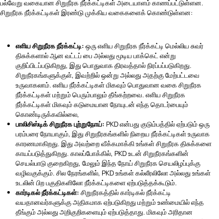
பல்வேறு வகையான சிறுநீரக நீர்க்கட்டிகள் அடையாளம் காணப்பட்டுள்ளன.
சிறுநீரக நீர்க்கட்டிகள் இரண்டு முக்கிய வகைகளைக் கொண்டுள்ளன:
எளிய சிறுநீரக நீர்க்கட்டி:
ஒரு எளிய சிறுநீரக நீர்க்கட்டி மெல்லிய சுவர்
திசுக்களால் ஆன வட்டப் பை அல்லது மூடிய பாக்கெட் என்று
குறிப்பிடப்படுகிறது, இது பொதுவாக திரவத்தால் நிரப்பப்படுகிறது.
சிறுநீரகங்களுக்குள், இவற்றில் ஒன்று அல்லது அதற்கு மேற்பட்டவை
உருவாகலாம். எளிய நீர்க்கட்டிகள் மிகவும் பொதுவான வகை சிறுநீரக
நீர்க்கட்டிகள் மற்றும் பெரும்பாலும் தீங்கற்றவை. எளிய சிறுநீரக
நீர்க்கட்டிகள் மிகவும் கடுமையான நோயுடன் எந்த தொடர்பையும்
கொண்டிருக்கவில்லை,
பாலிசிஸ்டிக் சிறுநீரக புற்றுநோய்:
PKD என்பது குடும்பத்தில் ஏற்படும் ஒரு
பரம்பரை நோயாகும், இது சிறுநீரகங்களில் நிறைய நீர்க்கட்டிகள் உருவாக
காரணமாகிறது. இது அவற்றை வீக்கமாக்கி உங்கள் சிறுநீரக திசுக்களை
காயப்படுத்துகிறது. காலப்போக்கில், PKD உடன் சிறுநீரகங்களின்
செயல்பாடு குறைகிறது, மேலும் இந்த நோய் சிறுநீரக செயலிழப்புக்கு
வழிவகுக்கும். சில நேரங்களில், PKD உங்கள் கல்லீரலிலோ அல்லது உங்கள்
உடலின் பிற பகுதிகளிலோ நீர்க்கட்டிகளை ஏற்படுத்தக்கூடும்.
கார்டிகல் நீர்க்கட்டிகள்:
சிறுநீரகத்தில் கார்டிகல் நீர்க்கட்டி
வயதானவர்களுக்கு அதிகமாக ஏற்படுகிறது மற்றும் உண்மையில் எந்த
தீங்கும் அல்லது அறிகுறிகளையும் ஏற்படுத்தாது. மிகவும் அரிதான