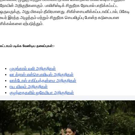
நோயின் அறிகுறிகளாகும். பாலிசிஸ்டிக் சிறுநீரக நோயால் பாதிக்கப்பட்ட
ஒருவருக்கு, அது மிகவும் தீவிரமானது. சிகிச்சையளிக்கப்படாவிட்டால், பிகேடி
உயர் இரத்த அழுத்தம் மற்றும் சிறுநீரக செயலிழப்பு போன்ற கடுமையான
சிக்கல்களை ஏற்படுத்தும்.
கட்டாயம் படிக்க வேண்டிய தலைப்புகள்:-
முழங்கால் வலி அறிகுறிகள்
லா க்ராஸ் என்செபாலிடிஸ் அறிகுறிகள்
லாக்டோஸ் சகிப்புத்தன்மை அறிகுறிகள்
ஈய விஷம் அறிகுறிகள்
குழந்தைகளில் லுகேமியா அறிகுறிகள்