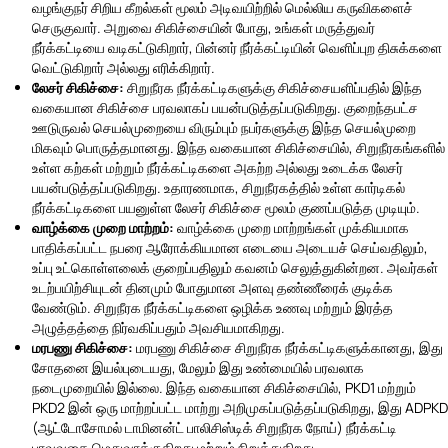
வழங்குநர் சிறிய கீறல்கள் மூலம் அடிவயிற்றில் மெல்லிய கருவிகளைச்
செருகுவார். அறுவை சிகிச்சையின் போது, ​​உங்கள் மருத்துவர்
நீர்க்கட்டியை வடிகட்டுகிறார், பின்னர் நீர்க்கட்டியின் வெளிப்புற திசுக்களை
வெட்டுகிறார் அல்லது எரிக்கிறார்.
லேசர் சிகிச்சை:
சிறுநீரக நீர்க்கட்டிகளுக்கு சிகிச்சையளிப்பதில் இந்த
வகையான சிகிச்சை பரவலாகப் பயன்படுத்தப்படுகிறது. குறைந்தபட்ச
ஊடுருவல் செயல்முறையை விரும்பும் நபர்களுக்கு இந்த செயல்முறை
மிகவும் பொருத்தமானது. இந்த வகையான சிகிச்சையில், சிறுநீரகங்களில்
உள்ள கற்கள் மற்றும் நீர்க்கட்டிகளை அகற்ற அல்லது உடைக்க லேசர்
பயன்படுத்தப்படுகிறது. உதாரணமாக, சிறுநீரகத்தில் உள்ள கார்டிகல்
நீர்க்கட்டிகளை பயனுள்ள லேசர் சிகிச்சை மூலம் குணப்படுத்த முடியும்.
வாழ்க்கை முறை மாற்றம்:
வாழ்க்கை முறை மாற்றங்கள் முக்கியமாக
பாதிக்கப்பட்ட நபரை ஆரோக்கியமான எடையை அடையச் செய்வதிலும்,
உப்பு உட்கொள்ளலைக் குறைப்பதிலும் கவனம் செலுத்துகின்றன. அவர்கள்
உடற்பயிற்சியுடன் தினமும் போதுமான அளவு தண்ணீரைக் குடிக்க
வேண்டும். சிறுநீரக நீர்க்கட்டிகளை ஒழிக்க உணவு மற்றும் இரத்த
அழுத்தத்தை நிர்வகிப்பதும் அவசியமாகிறது.
மரபணு சிகிச்சை:
மரபணு சிகிச்சை சிறுநீரக நீர்க்கட்டிகளுக்கானது, இது
சோதனை இயல்புடையது, மேலும் இது உண்மையில் பரவலாக
நடைமுறையில் இல்லை. இந்த வகையான சிகிச்சையில், PKD1 மற்றும்
PKD2 இன் ஒரு மாற்றப்பட்ட மாற்று அறிமுகப்படுத்தப்படுகிறது, இது ADPKD
(ஆட்டோசோமல் டாமினன்ட் பாலிசிஸ்டிக் சிறுநீரக நோய்) நீர்க்கட்டி
பரவுவதை மெதுவாக்குகிறது மற்றும் நிறுத்துகிறது.