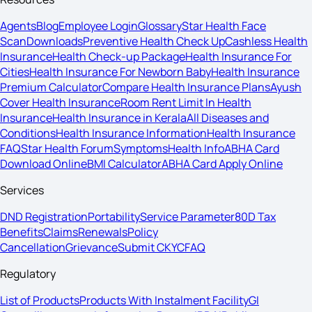
Agents
Blog
Employee Login
Glossary
Star Health Face
Scan
Downloads
Preventive Health Check Up
Cashless Health
Insurance
Health Check-up Package
Health Insurance For
Cities
Health Insurance For Newborn Baby
Health Insurance
Premium Calculator
Compare Health Insurance Plans
Ayush
Cover Health Insurance
Room Rent Limit In Health
Insurance
Health Insurance in Kerala
All Diseases and
Conditions
Health Insurance Information
Health Insurance
FAQ
Star Health Forum
Symptoms
Health Info
ABHA Card
Download Online
BMI Calculator
ABHA Card Apply Online
Services
DND Registration
Portability
Service Parameter
80D Tax
Benefits
Claims
Renewals
Policy
Cancellation
Grievance
Submit CKYC
FAQ
Regulatory
List of Products
Products With Instalment Facility
GI