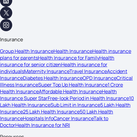
Insurance
Group Health Insurance
Health Insurance
Health insurance
plans for parents
Health Insurance for Family
Health
insurance for senior citizen
Health insurance for
individuals
Maternity Insurance
Travel Insurance
Accident
Insurance
Diabetes Health Insurance
OPD Insurance
Critical
Illness Insurance
Super Top Up Health Insurance
1 Crore
Health Insurance
Affordable Health Insurance
Health
Insurance Super Star
Free-look Period in Health Insurance
10
Lakh Health Insurance
Sub Limit in Insurance
5 Lakh Health
Insurance
25 Lakh Health Insurance
50 Lakh Health
Insurance
Hospitals Info
Cancer Insurance
Talk to
Doctor
Health Insurance for NRI
Resources