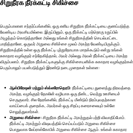
சிறுநீரக நீர்க்கட்டி சிகிச்சை
பெரும்பாலான சந்தர்ப்பங்களில், ஒரு எளிய சிறுநீரக நீர்க்கட்டியை குணப்படுத்த
வேண்டிய அவசியமில்லை. இருப்பினும், ஒரு நீர்க்கட்டி மற்றொரு உறுப்பில்
அழுத்தம் கொடுத்தாலோ அல்லது உங்கள் சிறுநீரகத்தின் செயல்பாட்டை
பாதித்தாலோ, ஒருவர் அறுவை சிகிச்சை மூலம் அகற்ற வேண்டியிருக்கும்.
சிறுநீரகத்தில் உள்ள ஒரு நீர்க்கட்டி புற்றுநோயாக மாறக்கூடும் என்று உங்கள்
சுகாதார வழங்குநர் சந்தேகித்தால், அவர் அல்லது அவள் நீர்க்கட்டியை அகற்ற
விரும்பலாம். சிறுநீரக நீர்க்கட்டிகளுக்கு சிகிச்சையளிக்க சுகாதார வழங்குநர்கள்
பெரும்பாலும் பயன்படுத்தும் இரண்டு நடைமுறைகள் உள்ளன:
ஆஸ்பிரேஷன் மற்றும் ஸ்க்லரோதெரபி:
நீர்க்கட்டியை துளைத்து திரவத்தை
அகற்ற, வழங்குநர் தோலின் வழியாக ஒரு நீண்ட, வெற்று ஊசியைச்
செருகுவார். சில நேரங்களில், நீர்க்கட்டி மீண்டும் நிரம்புவதற்கான
வாய்ப்பைக் குறைக்க, அவர்கள் ஒரு சிறப்பு கரைசலையும் உள்ளே
செலுத்துவார்கள்.
அறுவை சிகிச்சை:
சிறுநீரக நீர்க்கட்டி அகற்றுதல் பற்றி விவாதிப்போம்.
நீர்க்கட்டி அகற்றும் விஷயத்தில் செய்யப்படும் அறுவை சிகிச்சை
பொதுவாக லேப்ராஸ்கோபிக் அறுவை சிகிச்சை ஆகும். உங்கள் சுகாதார