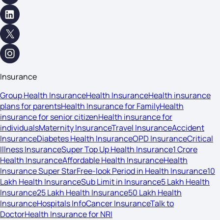
Insurance
Group Health Insurance
Health Insurance
Health insurance
plans for parents
Health Insurance for Family
Health
insurance for senior citizen
Health insurance for
individuals
Maternity Insurance
Travel Insurance
Accident
Insurance
Diabetes Health Insurance
OPD Insurance
Critical
Illness Insurance
Super Top Up Health Insurance
1 Crore
Health Insurance
Affordable Health Insurance
Health
Insurance Super Star
Free-look Period in Health Insurance
10
Lakh Health Insurance
Sub Limit in Insurance
5 Lakh Health
Insurance
25 Lakh Health Insurance
50 Lakh Health
Insurance
Hospitals Info
Cancer Insurance
Talk to
Doctor
Health Insurance for NRI