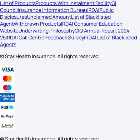
List of Products
Products With Instalment Facility
GI
Council
Insurance Information Bureau
IRDAI
Public
Disclosures
Unclaimed Amount
List of Blacklisted
Agent
Withdrawn Products
IRDAI Consumer Education
Website
Underwriting Philosophy
CIO Annual Report 2024-
25
IRDAI Call Centre Feedback Survey
IRDAI List of Blacklisted
Agents
© Star Health Insurance. All rights reserved.
© Star Health Insurance. All rights reserved.