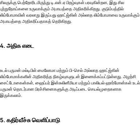
சிலருக்கு பெற்றோரிடமிருந்து டி.என்.ஏ பிறழ்வுகள் பரவுகின்றன, இது சில
புற்றுநோய்களை உருவாக்கும் அபாயத்தை அதிகரிக்கிறது. குடும்பத்தில்
லிம்போமாவின் வரலாறு இருப்பது ஹாட்ஜ்கின் அல்லாத லிம்போமாவை உருவாக்கும்
அபாயத்தை அதிகரிப்பதாகத் தெரிகிறது.
4. அதிக எடை
உடல் பருமன் மல்டிபிள் மைலோமா மற்றும் பி-செல் அல்லாத ஹாட்ஜ்கின்
லிம்போமாக்களின் அதிகரித்த நிகழ்வுகளுடன் இணைக்கப்பட்டுள்ளது. அழற்சி
சைட்டோகைன்கள், ஹைப்பர் இன்சுலினீமியா மற்றும் பாலியல் ஹார்மோன்கள் உடல்
பருமன் தொடர்பான பிரச்சினைகளுக்கு அடிப்படை செயல்முறைகளாக
இருக்கலாம்.
5. கதிர்வீச்சு வெளிப்பாடு