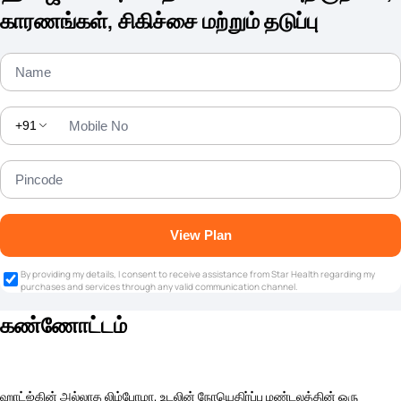
காரணங்கள், சிகிச்சை மற்றும் தடுப்பு
+91
View Plan
By providing my details, I consent to receive assistance from Star Health regarding my
purchases and services through any valid communication channel.
கண்ணோட்டம்
ஹாட்ஜ்கின் அல்லாத லிம்போமா, உடலின் நோயெதிர்ப்பு மண்டலத்தின் ஒரு