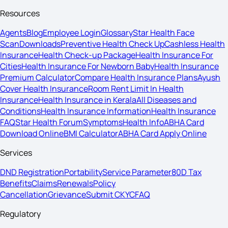
Resources
Agents
Blog
Employee Login
Glossary
Star Health Face
Scan
Downloads
Preventive Health Check Up
Cashless Health
Insurance
Health Check-up Package
Health Insurance For
Cities
Health Insurance For Newborn Baby
Health Insurance
Premium Calculator
Compare Health Insurance Plans
Ayush
Cover Health Insurance
Room Rent Limit In Health
Insurance
Health Insurance in Kerala
All Diseases and
Conditions
Health Insurance Information
Health Insurance
FAQ
Star Health Forum
Symptoms
Health Info
ABHA Card
Download Online
BMI Calculator
ABHA Card Apply Online
Services
DND Registration
Portability
Service Parameter
80D Tax
Benefits
Claims
Renewals
Policy
Cancellation
Grievance
Submit CKYC
FAQ
Regulatory