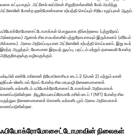
வகை கட்டியாகும். அட்ரீனல் சுரப்பிகள் சிறுநீரகங்களின் மேல் அமர்ந்து
அட்ரினலின் போன்ற ஹார்மோன்களை உற்பத்தி செய்யும் சிறிய உறுப்புகள் ஆகும்.
ஃபியோக்ரோமோசைட்டோமாக்கள் பொதுவாக தீங்கற்றவை (புற்றுநோய்
அல்லாதவை) ஆனால் சில சமயங்களில் புற்றுநோயாகவும் இருக்கலாம் (வீரியம்
மிக்கவை). அவை அதிகப்படியான அட்ரினலின் உற்பத்தி செய்யலாம், இது உயர்
இரத்த அழுத்தம், வேகமான இதயத் துடிப்பு, பதட்டம் மற்றும் தலைவலி போன்ற
அறிகுறிகளுக்கு வழிவகுக்கும்.
மல்டிபிள் எண்டோகிரைன் நியோபிளாசியா டைப் 2 (மென் 2) மற்றும் வான்
ஹிப்பல்-லிண்டாவ் நோய் போன்ற சில மரபுவழி நிலைமைகளைக்
கொண்டவர்களிடம் ஃபியோக்ரோமோசைட்டோமாக்கள் அதிகமாகக்
காணப்படுகின்றன. நியூரோஃபைப்ரோமாடோசிஸ் டைப் 1 (NF1) போன்ற சில
மருத்துவ நிலைமைகளைக் கொண்டவர்களிடமும் அவை அதிகமாகக்
காணப்படுகின்றன.
ஃபியோக்ரோமோசைட்டோமாவின் நிலைகள்