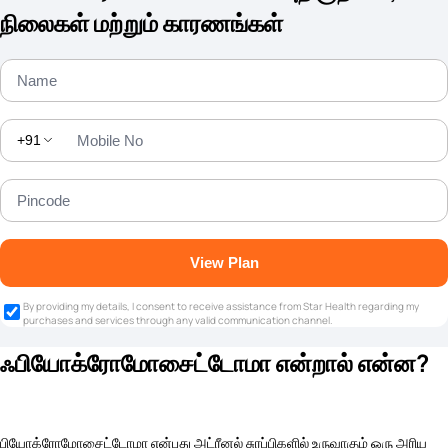
நிலைகள் மற்றும் காரணங்கள்
+91
View Plan
By providing my details, I consent to receive assistance from Star Health regarding my
purchases and services through any valid communication channel.
ஃபியோக்ரோமோசைட்டோமா என்றால் என்ன?
பியோக்ரோமோசைட்டோமா என்பது அட்ரீனல் சுரப்பிகளில் உருவாகும் ஒரு அரிய